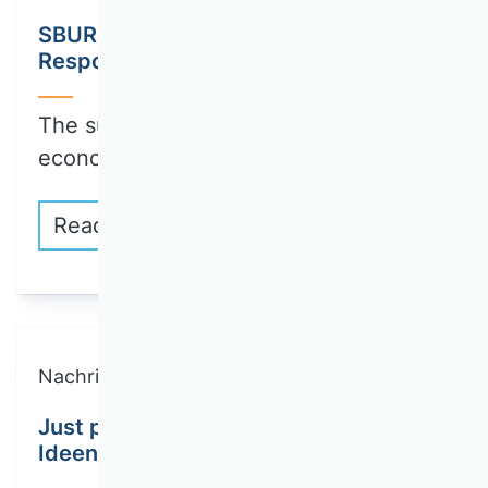
SBUR Call for Papers: Collection on
Responsible Innovation
The sustainable transformation of the
economy and…
Read more
Nachricht
Just published: First part of
Ideengeschichte der BWL Volume III