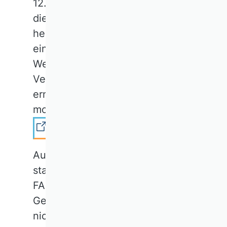
12. Mai 2025 erschienenen FAZ
die Rolle der BWL-Promotion
hervor: „Promotionen spielen
eine Schlüsselrolle für
Weiterentwicklung und
Verbreitung der sich ständig
erneuernden Wissensbasis einer
modernen Wirtschaft.“
Zum Artikel
Aus der Feder von Iris Hausladen
stammt der zweite Beitrag in der
FAZ vom 12. Mai 2025: "Auch im
Gesundheitswesen funktioniert
nichts ohne Transport und