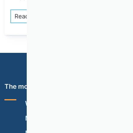
Read more
The most important topics
VHB RATING 2024
EVENTS
NEWSLETTER
MEMBERSHIP