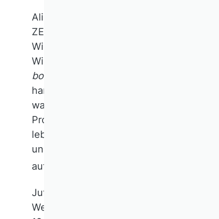
Ali A. Gümüşay plädiert in der
ZEIT vom 8. Mai 2025 dafür, als
Wissenschaftlerinnen und
Wissenschaftler mehr
out of the
box
zu denken: Prä-faktisch zu
handeln heiße „Imagination
wagen, über bestehende
Probleme hinausdenken,
lebenswerte Zukünfte entwerfen
und konkrete Wege dorthin
aufzeigen.“
Zum Artikel
Jutta Geldermann und Barbara E.
Weißenberger heben in der am