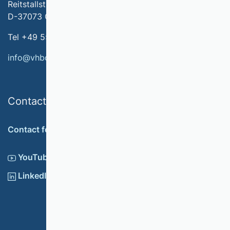
Reitstallstr. 7
D-37073 Göttingen
Tel +49 551 79778-566
info@vhbonline.org
Contact
Contact form
YouTube
LinkedIn