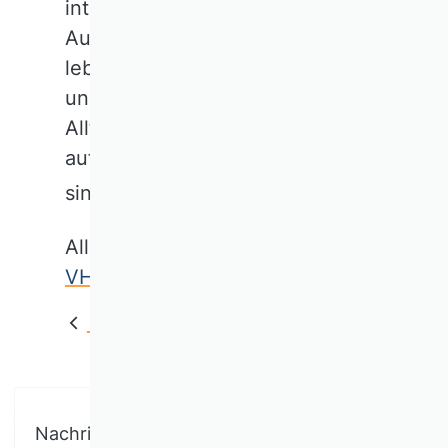
intelligente Lagerung." Die
Autorin schreibt über die
lebensrettende Rolle der Logistik
und zeigt: Wir vergessen im
Alltag zu leicht, wie dringend wir
auf Wissenschaft angewiesen
sind.
Zum Artikel
Alle Autor:innen sind Teil der
VHB experts
.
Back
Nachricht