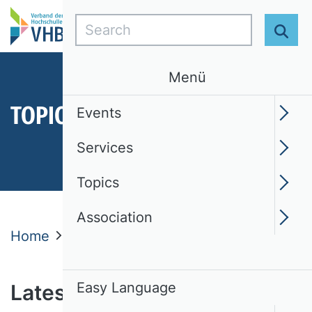
Search
Sear
Menü
TOPICS
Events
Services
Topics
Association
Home
Topics
Latest News
News
Easy Language
Latest news from the VHB