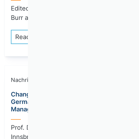
Edited by Wenzel Matiaske, Wolfgang
Burr and…
Read more
Nachricht
Changes to the editorial team of the
German Journal of Human Resource
Management
Prof. Dr. Julia Brandl (University of
Innsbruck)…