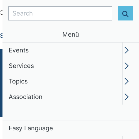
Search
Login
EN
Easy Language
Sear
Menü
Services
Topics
Association
Events
Services
Topics
Association
Easy Language