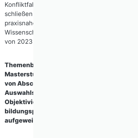
Konfliktfall unterstützen können. Im Übrigen
schließen wir uns den differenzierten und
praxisnahen Empfehlungen des
Wissenschaftsrats in seiner Stellungnahme
von 2023 (S. 39-40) an.
[3]
Themenbereich Zugang zu
Masterstudiengängen: Die Zulässigkeit
von Abschlussnoten in
Auswahlsituationen trägt zur
Objektivierung bei. Zielgerichtete
bildungspolitische Aufträge sollten nicht
aufgeweicht werden.