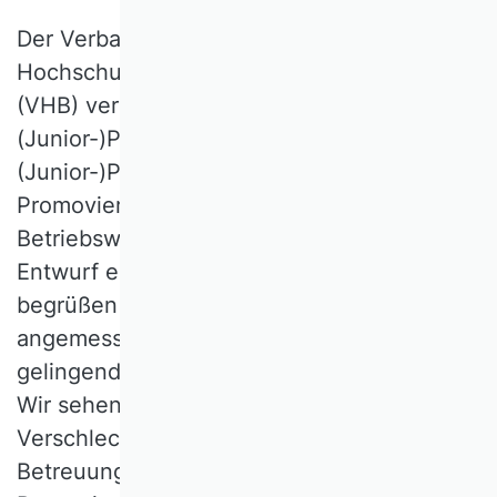
Der Verband der Hochschullehrerinnen und
Hochschullehrer für Betriebswirtschaft e.V.
(VHB) vertritt rund 3.000
(Junior-)Professorinnen,
(Junior-)Professoren, Postdocs und
Promovierende der
Betriebswirtschaftslehre. Am aktuellen
Entwurf eines Hochschulstärkungsgesetzes
begrüßen wir grundsätzlich die Zielsetzung,
angemessene Voraussetzungen für
gelingende Hochschulbildung zu schaffen.
Wir sehen jedoch die Gefahr der
Verschlechterung in drei Bereichen: der
Betreuung und Begutachtung von