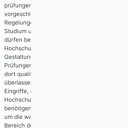
prüfungen und führen diese durch. Die
vorgeschlagenen Maßnahmen und
Regelungen zur „Sicherung der Qualität in
Studium und Lehre“ (Art. 1, § 8 a, Abs. 2)
dürfen bestehende Initiativen an den
Hochschulen nicht gefährden. Die
Gestaltung fächerspezifischer Lehre und
Prüfungen sollten den Hochschulen und
dort qualifizierten Personengruppen
überlassen bleiben. Statt gesetzgeberischer
Eingriffe, die den Spielraum der
Hochschulen unnötig einschränken,
benötigen diese ausreichend Ressourcen,
um die wachsenden Anforderungen im
Bereich der Digitalisierung der Lehre zu