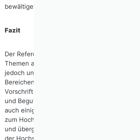
bewältigen.
Fazit
Der Referentenentwurf greift wichtige
Themen auf. Der Regelungseifer geht
jedoch unserer Meinung nach in einigen
Bereichen zu weit. Insbesondere die
Vorschrift in Artikel 1 § 67 zur Betreuung
und Begutachtung von Promotionen, aber
auch einige Passagen zur Online-Lehre und
zum Hochschulzugang, sind problematisch
und übergriffig im Sinne einer Verletzung
der Hochschulautonomie bzw. Freiheit der