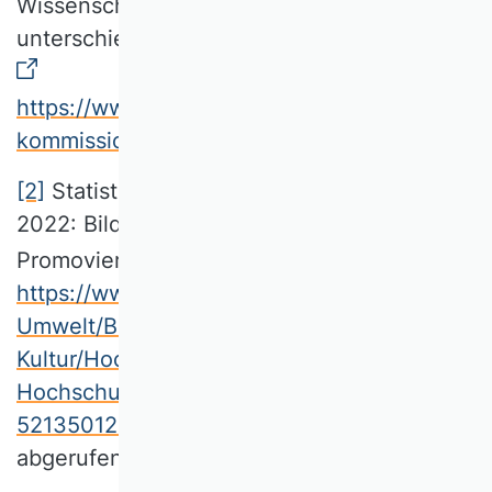
Wissenschaftliche Kommissionen, die
unterschiedliche Fachrichtungen vertreten:
https://www.vhbonline.org/verband/wissensch
kommissionen
.
[2]
Statistisches Bundesamt (Destatis),
2022: Bildung und Kultur. Statistik der
Promovierenden.
https://www.destatis.de/DE/Themen/Gesellsc
Umwelt/Bildung-Forschung-
Kultur/Hochschulen/Publikationen/Downloads
Hochschulen/promovierendenstatistik-
5213501217004.pdf?__blob=publicationFile
,
abgerufen am 27.11.2024.