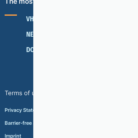
The most important topics
VHB RATING 2024
EVENTS
NEWSLETTER
MEMBERSHIP
DONATE
Terms of use
Privacy Statement
Barrier-free accessibility
Imprint