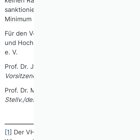
keinen Raum bietet, sodass
sanktionierende Maßnahmen auf ein
Minimum reduziert werden können.
Für den Verband der Hochschullehrerinnen
und Hochschullehrer für Betriebswirtschaft
e. V.
Prof. Dr. Jutta Geldermann
Vorsitzende
Prof. Dr. Michael Wolff
Stellv./designierter Vorsitzender
[1]
Der VHB hat mittlerweile 18