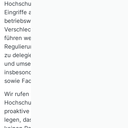
Hochschulen durch gesetzgeberische
Eingriffe ab, da sie aus
betriebswirtschaftlicher Sicht zu einer
Verschlechterung von Studium und Lehre
führen werden. Wir schlagen vor,
Regulierung weiterhin an diejenigen Stellen
zu delegieren, die sie sinnvoll konzipieren
und umsetzen können. Das sind
insbesondere Hochschulen, Fakultäten
sowie Fachgesellschaften.
Wir rufen dazu auf, den Fokus im
Hochschulstärkungsgesetz auf das
proaktive Schaffen eines Arbeitsumfelds zu
legen, das für destruktive Machtdynamiken