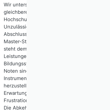
Wir unterstützen Chancengleichheit und
gleichberechtigten Zugang zu
Hochschulen. Die geplante generelle
Unzulässigkeit einer Berücksichtigung der
Abschlussnote bei der Zulassung zu
Master-Studiengängen (Art. 1, § 49, Abs. 6)
steht dem Prinzip der Rückmeldung auf
Leistungen, wie es im gesamten deutschen
Bildungssystem angelegt ist, entgegen.
Noten sind aktuell das bestmögliche
Instrument, um Vergleichbarkeit
herzustellen. Sie geben
Erwartungssicherheit, verhindern
Frustration und erleichtern Entscheidungen.
Die Abkehr von der Berücksichtigung der