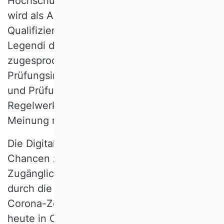
Hochschulprofessorinnen und -professoren
wird als Abschluss einer umfangreichen
Qualifizierungsphase in Form der Venia
Legendi das Recht und die Kompetenz
zugesprochen, valide Entscheidungen über
Prüfungsinhalte und -formate zu treffen
und Prüfungsleistungen zu bewerten. In
Regelwerken sollte sich dies unserer
Meinung nach wiederspiegeln.
Die Digitalisierung der Lehre bietet große
Chancen zur Verbesserung der Qualität und
Zugänglichkeit des Studiums. Beschleunigt
durch die Kontaktbeschränkungen in der
Corona-Zeit, investieren Hochschulen
heute in Online-Lehrangebote und -