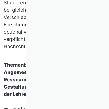
Studierendenschaft an Hochschulen stellt,
bei gleichbleibenden Ressourcen zu einer
Verschlechterung der Qualität in Lehre und
Forschung führen. Sie kann allenfalls
optional vorgesehen und darf nicht als
verpflichtende funktionale Erweiterung der
Hochschulen formuliert werden.
Themenbereich Qualität der Lehre:
Angemessene Zuständigkeiten,
Ressourcenbereitstellung und
Gestaltungsfreiheit fördern die Qualität
der Lehre.
Wir sind der Ansicht, dass Studierende als