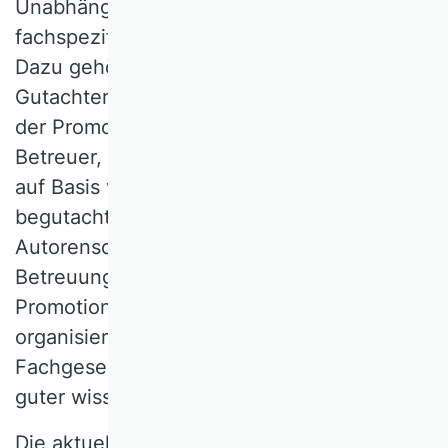
Unabhängigkeit der Begutachtung ist von
fachspezifischen Parametern abhängig.
Dazu gehören zum Beispiel die Anzahl der
Gutachterinnen und Gutachter, die Anzahl
der Promovierenden pro Betreuerin bzw.
Betreuer, die Art der Promotion (kumulativ
auf Basis von Veröffentlichungen in
begutachteten Zeitschriften sowie in Co-
Autorenschaften, oder als Monografie),
Betreuungsausschüsse oder das Berufsziel.
Promotionsverfahren sollten fachintern
organisiert sein und den von
Fachgesellschaften entwickelten Standards
guter wissenschaftlicher Praxis folgen.
Die aktuelle Formulierung im