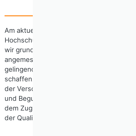
Am aktuellen Entwurf eines
Hochschulstärkungsgesetzes begrüßen
wir grundsätzlich die Zielsetzung,
angemessene Voraussetzungen für
gelingende Hochschulbildung zu
schaffen. Wir sehen jedoch die Gefahr
der Verschlechterung in der Betreuung
und Begutachtung von Promotionen,
dem Zugang zu Hochschulbildung und
der Qualität der Lehre.