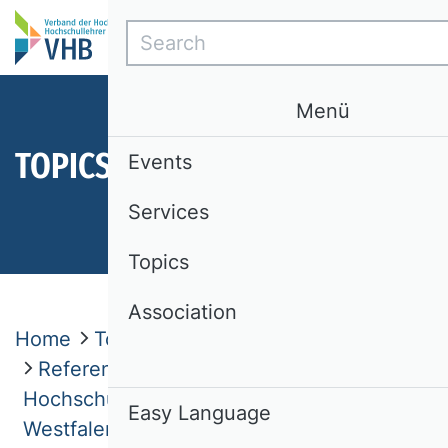
Search
Menü
TOPICS
Events
Services
Topics
Association
Home
Topics
Opinions
Referentenentwurf
Hochschulstärkungsgesetz Nordrhein-
Easy Language
Westfalen