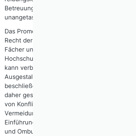
Betreuungsverhältnis harmonisch ist,
unangetastet bliebe.
Das Promotionsrecht ist ein ureigenes
Recht der in Fakultäten organisierten
Fächer und kein Recht der
Hochschulleitungen. Der Satz „Das Rektorat
kann verbindliche Vorgaben hinsichtlich der
Ausgestaltung der Vereinbarung
beschließen.“ (Art. 1, § 67, Abs. 3) sollte
daher gestrichen werden. Für das Einhegen
von Konflikten und die effektive
Vermeidung von Machtmissbrauch ist die
Einführung von Whistleblowing-Systemen
und Ombudspersonen zu erwägen, die im