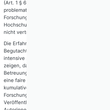
(Art. 1 § 67 Abs. 3), sehen wir als
problematisch an. Die Freiheit der
Forschung und Lehre sowie die
Hochschulautonomie werden dadurch in
nicht vertretbarer Weise eingeschränkt.
Die Erfahrung in der Betreuung und
Begutachtung und der jahrzehntelange
intensive Austausch mit Promovierenden
zeigen, dass eine enge Verbindung von
Betreuung und Begutachtung essenziell für
eine faire Bewertung ist. Gerade in
kumulativen Promotionen, bei denen
Forschungsergebnisse in
Veröffentlichungen mit mehreren Co-
Autorinnen und -Autoren eingebracht