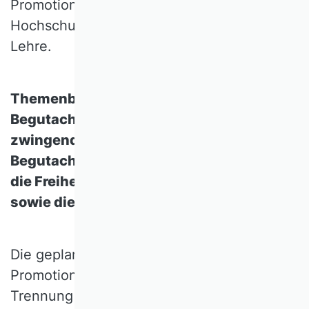
Promotionen, dem Zugang zu
Hochschulbildung und der Qualität der
Lehre.
Themenbereich Betreuung und
Begutachtung von Promotionen: Die
zwingende Trennung von Betreuung und
Begutachtung von Promotionen schränkt
die Freiheit von Forschung und Lehre
sowie die Hochschulautonomie ein.
Die geplanten Änderungen im Bereich der
Promotionen, insbesondere die zwingende
Trennung von Betreuung und Begutachtung