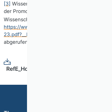
[3]
Wissenschaftsrat, 2023: Ausgestaltung
der Promotion im deutschen
Wissenschaftssystem. Positionspapier.
https://www.wissenschaftsrat.de/download/2
23.pdf?__blob=publicationFile&v=14
,
abgerufen am 27.11.2024.
RefE_Hochschulstärkungsgesetz_NRW.