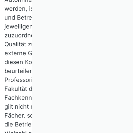
werden, ist die Expertise der Betreuerinnen
und Betreuer unerlässlich, um die
jeweiligen individuellen Beiträge klar
zuzuordnen und die wissenschaftliche
Qualität zu bewerten. Weder können
externe Gutachterinnen und Gutachter
diesen Kontext in demselben Ausmaß
beurteilen, noch weisen andere
Professorinnen und Professoren an der
Fakultät dieselben einschlägigen
Fachkenntnisse auf. Dieser letzte Aspekt
gilt nicht nur für die sogenannten kleinen
Fächer, sondern auch für Massenfächer wie
die Betriebswirtschaftslehre, die eine