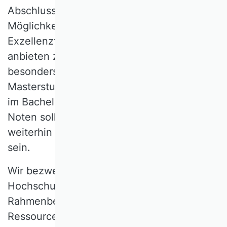
Abschlussnote schränkt weiterhin die
Möglichkeiten der Hochschulen ein, auch
Exzellenzförderung und -studiengänge
anbieten zu können. Zudem können
besonders anspruchsvolle
Masterstudiengänge besondere Leistungen
im Bachelorstudium erforderlich machen.
Noten sollten aus all diesen Gründen
weiterhin als Auswahlkriterium zulässig
sein.
Wir bezweifeln grundsätzlich, dass
Hochschulen sich in den aktuell gegebenen
Rahmenbedingungen und vorhandenen
Ressourcen zu „Einrichtungen lebenslangen