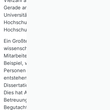
Vielzahl an Fachrichtungen aufweist.
[1]
Gerade an kleinen und mittelgroßen
Universitäten ist in der Regel nur ein
Hochschullehrer bzw. eine
Hochschullehrerin pro Fachrichtung tätig.
Ein Großteil der Dissertationen wird von
wissenschaftlichen Mitarbeiterinnen und
Mitarbeitern verfasst. In der BWL zum
Beispiel, wo im Jahr 2021 rund 3.400
Personen eine Promotion verfolgten
[2]
,
entstehen schätzungsweise 80 % aller
Dissertationen im Beschäftigungsverhältnis.
Dies hat Auswirkungen auf die Dynamik im
Betreuungsverhältnis und auf die
Begutachtung. Die enge und