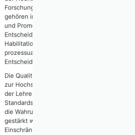
Forschung und Lehre. Zu dieser Freiheit
gehören insbesondere auch Habilitations-
und Promotionsordnungen sowie die
Entscheidungen in Promotions- und
Habilitationsverfahren und damit die
prozessuale Gestaltung des
Entscheidungswegs.
Die Qualität der Promotionen, der Zugang
zur Hochschulbildung und die Gestaltung
der Lehre können bereits jetzt durch klare
Standards, unterstützende Maßnahmen und
die Wahrung der Hochschulautonomie
gestärkt werden. Wir lehnen die unnötige
Einschränkung der Spielräume von