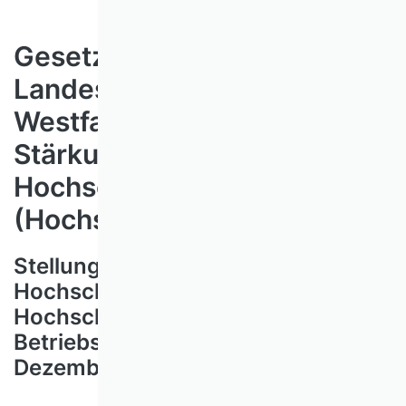
Gesetzentwurf der
Landesregierung Nordrhein-
Westfalen betreffend die
Stärkung der
Hochschullandschaft
(Hochschulstärkungsgesetz)
Stellungnahme des Verbands der
Hochschullehrerinnen und
Hochschullehrer für
Betriebswirtschaft vom 17.
Dezember 2024