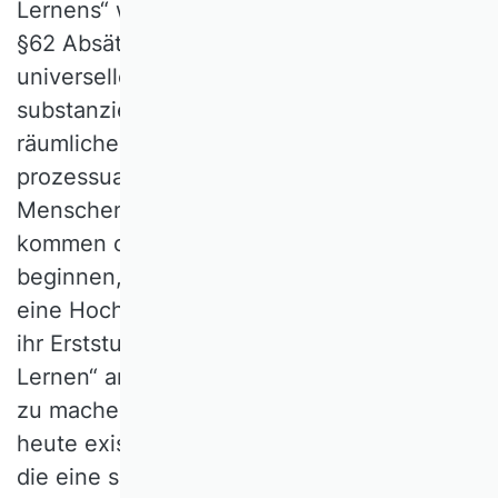
Lernens“ weiterentwickeln können (Art. 1,
§62 Absätze 1, 2, 5, 6). Der so postulierte
universelle Bildungsauftrag setzt eine
substanzielle Erweiterung der personellen,
räumlichen, organisatorischen und
prozessualen Kapazitäten voraus.
Menschen, die aus dem Berufsleben
kommen oder im Rentenalter ein Studium
beginnen, stellen andere Erwartungen an
eine Hochschule als junge Menschen, die
ihr Erststudium absolvieren. „Lebenslanges
Lernen“ an den Hochschulen zum Standard
zu machen, würde angesichts der bereits
heute existierenden Herausforderungen,
die eine sich verändernde