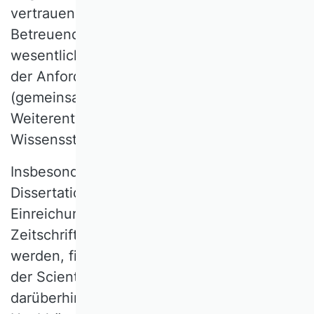
vertrauensvolle Zusammenarbeit zwischen
Betreuenden und Promovierenden ist
wesentlich für die erfolgreiche Umsetzung
der Anforderungen auch in der
(gemeinsamen) Forschung und zur
Weiterentwicklung des aktuellen
Wissensstands.
Insbesondere wenn Inhalte, die in die
Dissertation einfließen, bereits als
Einreichungen bei Konferenzen und
Zeitschriften begutachtet und veröffentlicht
werden, findet eine Qualitätssicherung in
der Scientific Community statt. Die
darüberhinausgehende Sicherung der