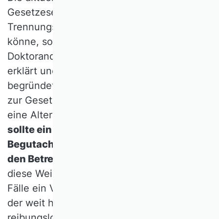
Gesetzesentwurf, dass von der
Trennungsvorschrift abgewichen werden
könne, sofern die Doktorandin oder der
Doktorand einen entsprechenden Wunsch
erklärt und das Vorliegen eines besonders
begründeten Ausnahmefalls darlegt, lädt
zur Gesetzesumgehung ein. Wir schlagen
eine Alternative vor:
Promovierenden
sollte ein Widerspruchsrecht gegen die
Begutachtung durch die Betreuerin oder
den Betreuer eingeräumt werden.
Auf
diese Weise wäre für die problematischen
Fälle ein Verfahren eingerichtet, während
der weit häufigere Fall, dass eine Promotion
reibungslos verläuft und das