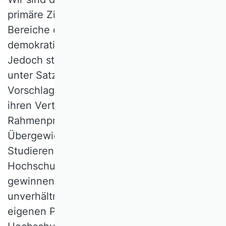
primäre Zielgruppe der Lehre in viele
Bereiche des Hochschullebens
demokratisch eingebunden werden sollten.
Jedoch stellt das in Art. 1, § 64 Abs. 1a
unter Satz 1 und 3 genannte
Vorschlagsrecht von Studierenden und
ihren Vertretungen zu
Rahmenprüfungsordnungen ein
Übergewicht der Stimmen von
Studierenden gegenüber denen von
Hochschullehrenden her. Im Ergebnis
gewinnen damit Studierende
unverhältnismäßig viel Einfluss auf ihre
eigenen Prüfungsformate.