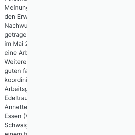
Meinungsbild der Verbandsmitglieder sowie
den Erwartungen insbesondere der
Nachwuchswissenschaftler Rechnung
getragen werden. Der VHB hat demzufolge
im Mai 2015
eine Arbeitsgruppe eingerichtet, die die
Weiterentwicklung der bislang vorliegenden
guten fachlichen Praktiken (GfPs) anstößt,
koordiniert und moderiert. Die
Arbeitsgruppe bestand aus: Prof. Dr.
Edeltraud Günther, TU Dresden, Prof. Dr.
Annette G. Köhler, Universität Duisburg-
Essen (Vorsitz), Prof. Dr. Manfred
Schwaiger, LMU München. Ziel war es, in
einem transparenten