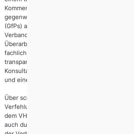
Kommentierungsverfahren die
gegenwärtigen guten fachlichen Praktiken
(GfPs) anhand der Hinweise der
Verbandsmitglieder zu überarbeiten. Der
Überarbeitungsprozess der guten
fachlichen Praktiken (GfPs) war strukturiert,
transparent und bestand aus einer
Konsultationsphase, einer Entwurfsphase
und einer Verabschiedungsphase.
Über schwerwiegende wissenschaftliche
Verfehlungen, die zu einem Ausschluss aus
dem VHB führen können, wird wie bisher
auch durch den Vorstand nach Maßgabe
der Verbandssatzung und im Einvernehmen