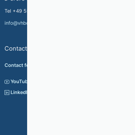
Tel +49 551 79778-566
info@vhbonline.org
Contact
Contact form
YouTube
LinkedIn