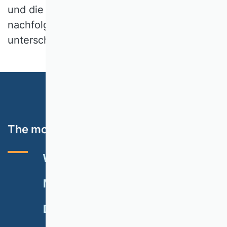
und die Gliederungsweise der
nachfolgenden Themenbearbeitungen
unterschiedlich sein können.
The most important topics
VHB RATING 2024
EVENTS
NEWSLETTER
MEMBERSHIP
DONATE