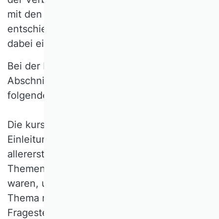
mit den zuständigen Verbandsgremien
entschieden; den
Ethikbeauftragten
kommt
dabei eine beratende Funktion zu.
Bei der Lektüre der nachfolgenden
Abschnitte beachten Sie bitte den
folgenden
Lesehinweis:
Die kursiv geschriebenen
Einleitungsabschnitte geben die
allerersten Leitlinien wieder, die den
Themenbearbeiter/innen gegeben worden
waren, um deutlich zu machen, warum ein
Thema relevant ist und welche
Fragestellungen hier möglicherweise einer