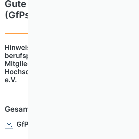
Gute fachliche Praktiken
(GfPs)
Hinweise zur ethischen und
berufspraktischen Orientierung der
Mitglieder des Verbandes der
Hochschullehrer für Betriebswirtschaft
e.V.
Gesamtdokument zum Download
GfP_Gesamtdokument_2018.pdf