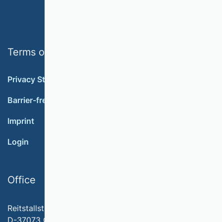
Terms of use
Privacy Statement
Barrier-free accessibility
Imprint
Login
Office
Reitstallstr. 7
D-37073 Göttingen