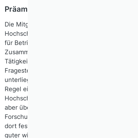
Präambel
Die Mitglieder des Verbandes der
Hochschullehrerinnen und Hochschullehrer
für Betriebswirtschaft e.V. (VHB) sind im
Zusammenhang ihrer wissenschaftlichen
Tätigkeit mit vielfältigen berufspraktischen
Fragestellungen konfrontiert. Zwar
unterliegen die Mitglieder des VHB in der
Regel einem Ethik-Kodex – z.B. über die
Hochschulen, an denen sie lehren, oder
aber über andere Institutionen, z.B. der
Forschungsförderung – und sind damit den
dort festgesetzten Standards zur Sicherung
guter wissenschaftlicher Praxis verpflichtet