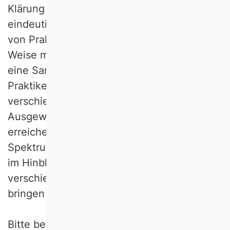
Klärung bedürfen – Klärung nicht im Sinne
eindeutiger Antworten, sondern im Sinne
von Praktiken, „wie man es vernünftiger
Weise machen kann“. Ziel sollte es sein,
eine Sammlung von guten fachlichen
Praktiken (GfPs) zu erstellen, die in
verschiedenen Dimensionen die Ziele der
Ausgewogenheit und des Augenmaßes
erreichen und somit auch ein gewisses
Spektrum an Freiheitsgraden und Toleranz
im Hinblick auf den Umgang mit den
verschiedenen Themen zum Ausdruck
bringen dürfen und sollen.
Bitte beachten Sie auch, dass der Duktus