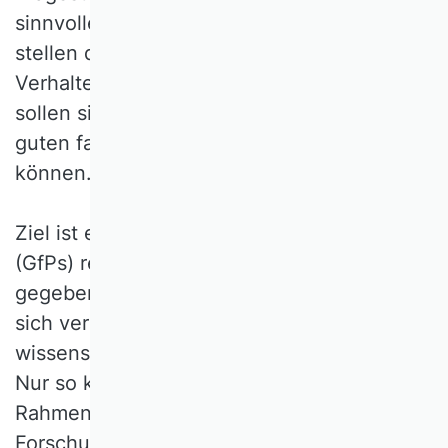
sinnvoller Weise umgehen können. Sie
stellen damit zwar keine bindenden
Verhaltensvorschriften dar. VHB-Mitglieder
sollen sich aber in Zweifelsfällen auf die
guten fachlichen Praktiken (GfPs) berufen
können.
Ziel ist es, die guten fachlichen Praktiken
(GfPs) regelmäßig weiter zu entwickeln,
gegebenenfalls zu erweitern und an die
sich verändernden Regeln für gutes
wissenschaftliches Arbeiten anzupassen.
Nur so kann den Veränderungen in den
Rahmenbedingungen von Wissenschaft und
Forschung, aber auch Entwicklungen im