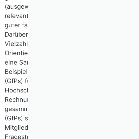
(ausgewählte Links zu für VHB-Mitglieder
relevanten Ethik-Kodizes und Standards
guter fachlicher Praxis finden Sie
hier
).
Darüber hinaus aber besteht für eine
Vielzahl konkreter Themen
Orientierungsbedarf, dem der VHB durch
eine Sammlung von Hinweisen zu und
Beispielen von „guten fachlicher Praktiken“
(GfPs) für Hochschullehrerinnen und
Hochschullehrer der Betriebswirtschaft
Rechnung tragen möchte. Die
gesammelten "guten fachlichen Praktiken"
(GfPs) sollen beschreiben, wie VHB-
Mitglieder mit unterschiedlichen
Fragestellungen des Berufsalltags in