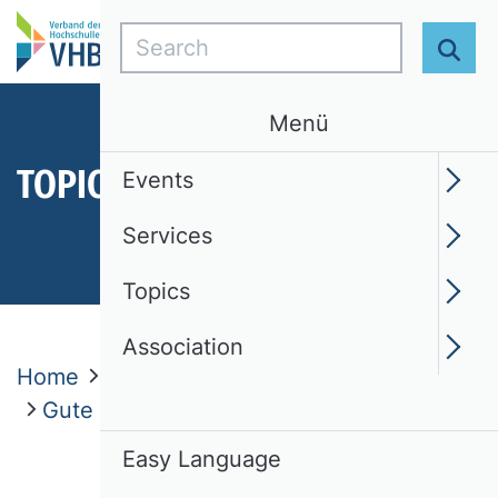
Search
Sear
Menü
TOPICS
Events
Services
Topics
Association
Home
Topics
Ethik
Gute fachliche Praktiken
Easy Language