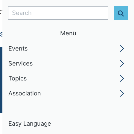
Search
Login
EN
Easy Language
Sear
Menü
Services
Topics
Association
Events
Services
Topics
Association
Easy Language