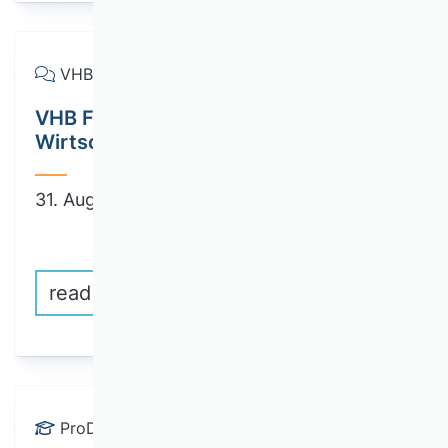
VHB Forum
VHB Forum: BWL und
Wirtschaftspolitik
31. August 2026
read more
ProDok