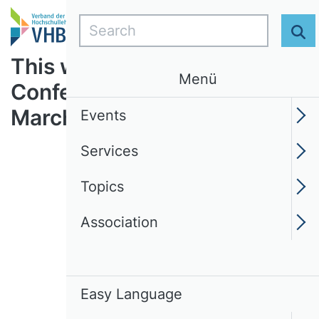
Search
Se
This was the VHB
Menü
Conference from18 to 20
March, 2026, in Göttingen
Events
Services
Pause
Topics
Association
Easy Language