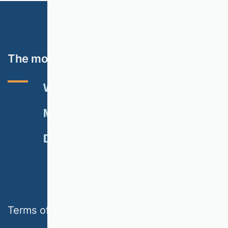
The most important topics
VHB RATING 2024
EVENTS
NEWSLETTER
MEMBERSHIP
DONATE
Terms of use