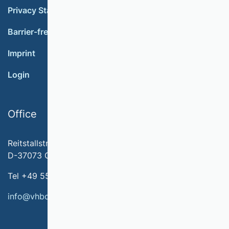
Privacy Statement
Barrier-free accessibility
Imprint
Login
Office
Reitstallstr. 7
D-37073 Göttingen
Tel +49 551 79778-566
info@vhbonline.org