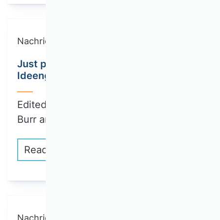
Nachricht
Just published: First part of
Ideengeschichte der BWL Volume III
Edited by Wenzel Matiaske, Wolfgang
Burr and…
Read more
Nachricht