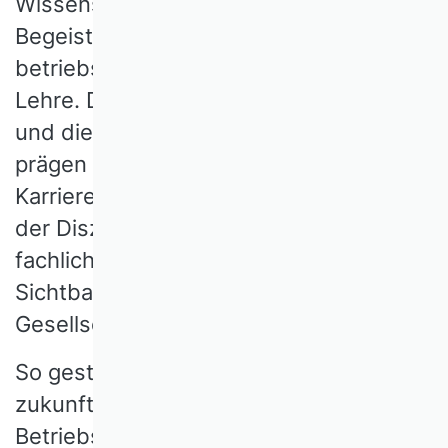
Wissenschaftlern. Uns verbindet die
Begeisterung für
betriebswirtschaftliche Forschung und
Lehre. Der wissenschaftliche Diskurs
und die gegenseitige Unterstützung
prägen uns in allen Phasen unserer
Karrieren. Wir vertreten die Interessen
der Disziplin in ihrer gesamten
fachlichen Vielfalt und fördern ihre
Sichtbarkeit in Wirtschaft und
Gesellschaft.
So gestalten wir gemeinsam eine
zukunftsfähige
Betriebswirtschaftslehre.