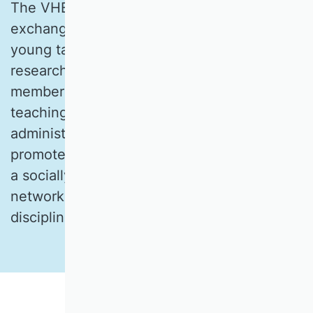
The VHB is a vibrant platform for academic
exchange, networking and the promotion of
young talent in all areas of business
research. It consists of approximately 3,000
members who are engaged in research and
teaching in the field of business
administration. The aim of the VHB is to
promote and develop business research as
a socially relevant, internationally
networked and future-oriented academic
discipline.