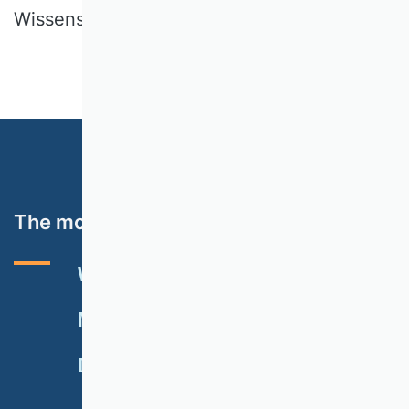
Wissenschaftlern aller Karrierestufen.
The most important topics
VHB RATING 2024
EVENTS
NEWSLETTER
MEMBERSHIP
DONATE