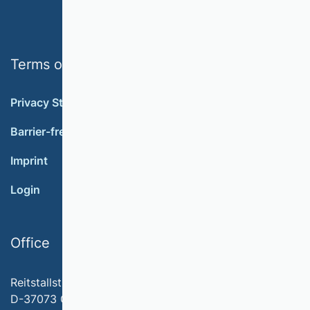
Terms of use
Privacy Statement
Barrier-free accessibility
Imprint
Login
Office
Reitstallstr. 7
D-37073 Göttingen