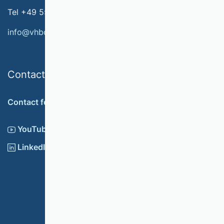
Tel +49 551 79778-566
info@vhbonline.org
Contact
Contact form
YouTube
LinkedIn