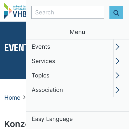
Search
Sear
Menü
EVENTS
Events
Services
Topics
Association
Home
Events
VHB Tagungen
Easy Language
Konzept und Überblick