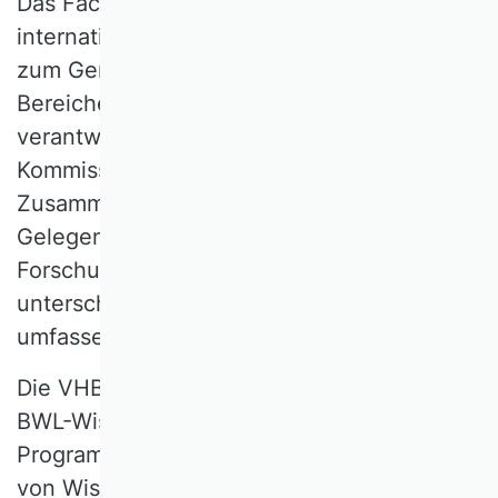
Das Fachprogramm bietet Beiträge
internationaler Expertinnen und Experten
zum Generalthema sowie Vorträge aus allen
Bereichen der BWL, organisiert und
verantwortet durch Wissenschaftlichen
Kommissionen. Darüber hinaus bietet das
Zusammentreffen der Kommissionen
Gelegenheit zur Diskussion gemeinsamer
Forschungsthemen aus den
unterschiedlichen Blickwinkeln und einen
umfassenden Blick auf die Disziplin.
Die VHB Tagung richtet sich an die ganze
BWL-Wissenschaftscommunity. Das
Programm berücksichtigt die Bedürfnisse
von Wissenschaftlerinnen und