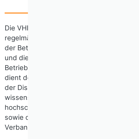
Die VHB Tagung ist die einzige
regelmäßige Tagung, die alle Bereiche
der Betriebswirtschaftslehre betrifft
und die deutschsprachige
Betriebswirtschaftslehre vereint. Sie
dient dem wissenschaftlichen Dialog,
der Diskussion betriebswirtschaftlicher,
wissenschafts- und
hochschulpolitischer Fragestellungen
sowie der persönlichen Begegnung der
Verbandsmitglieder.