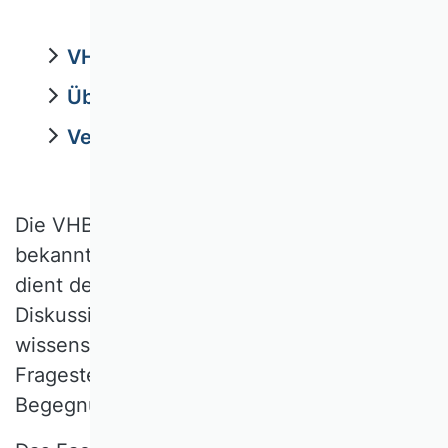
VHB Tagung 2026
Übersicht der VHB Tagungen
Veröffentlichte Tagungsbeiträge
Die VHB Tagung, früher als Pfingsttagung
bekannt, findet seit 2020 im März statt. Sie
dient dem wissenschaftlichen Dialog, der
Diskussion betriebswirtschaftlicher,
wissenschafts- und hochschulpolitischer
Fragestellungen, sowie der persönlichen
Begegnung der Verbandsmitglieder.