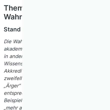
Themenfeld 9:
Wahrnehmung von Ämtern
Stand 2014
Die Wahrnehmung von Ämtern in der
akademischen Selbstverwaltung und auch
in anderen Institutionen
–
VHB (!),
Wissenschaftsrat,
Akkreditierungsagenturen usw.
–
ist
zweifellos mit Zeitaufwand und oft auch mit
„Ärger“ verbunden. Es liegt nahe,
entsprechende Anfragen abzulehnen, zum
Beispiel mit dem Argument, dass man sich
„mehr auf die eigene Forschung