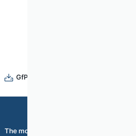
GfP09_Aemter.pdf
The most important topics