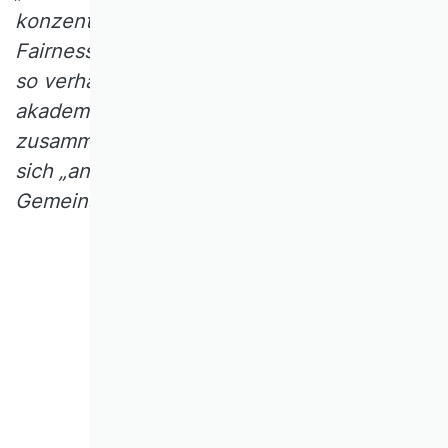
konzentrieren will“. Damit aber sind
Fairnessfragen berührt – wenn wir uns alle
so verhalten würden, würde unser
akademisches System vermutlich schnell
zusammenbrechen. Was also bedeutet es,
sich „angemessen“ im Rahmen von
Gemeinschaftsaufgaben zu engagieren?