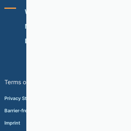
VHB RATING 2024
EVENTS
NEWSLETTER
MEMBERSHIP
DONATE
Terms of use
Privacy Statement
Barrier-free accessibility
Imprint