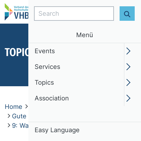
Search
Sear
Menü
TOPICS
Events
Services
Topics
Association
Home
Topics
Ethik
Gute fachliche Praktiken
9: Wahrnehmung von Ämtern
Easy Language