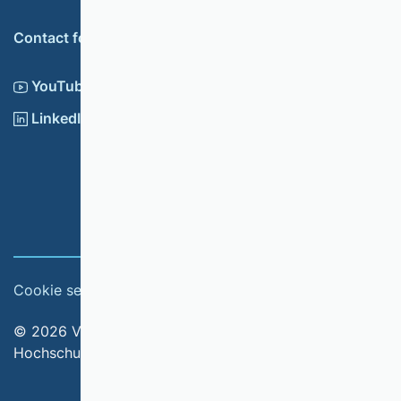
Contact form
YouTube
LinkedIn
Cookie settings
Imprint
© 2026 Verband der Hochschullehrerinnen und
Hochschullehrer für Betriebswirtschaft e.V.