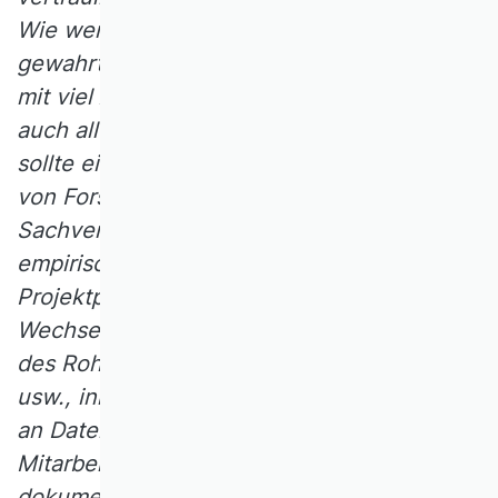
Wie werden die Interessen der Autor/innen
gewahrt, die die Daten unter Umständen
mit viel Aufwand gesammelt haben und nun
auch alleine davon profitieren wollen? Wie
sollte eine revisionssichere Dokumentation
von Forschungsarbeiten aussehen? Welche
Sachverhalte ‑ insbesondere bei
empirischen Untersuchungen (z.B.
Projektpläne, Publikationsprojektpläne,
Wechsel von Autorenschaften, Anpassung
des Rohdatensatzes durch Bereinigungen
usw., inhaltliches vs. rechtliches Eigentum
an Daten und Erkenntnissen, Art der
Mitarbeit usw.) sollen in welcher Weise
dokumentiert werden, um später zur