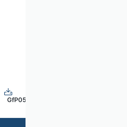
GfP05_Umgang_mit_Daten_und_Dokume