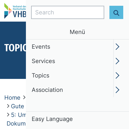
Search
Sear
Menü
TOPICS
Events
Services
Topics
Association
Home
Topics
Ethik
Gute fachliche Praktiken
5: Umgang mit Daten und
Easy Language
Dokumentationen