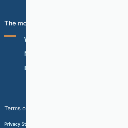
The most important topics
VHB RATING 2024
EVENTS
NEWSLETTER
MEMBERSHIP
DONATE
Terms of use
Privacy Statement