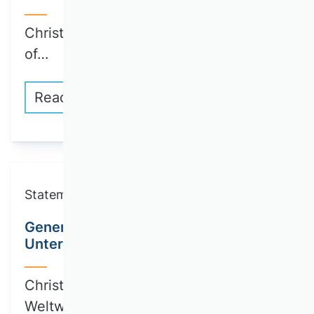
Christopher Sabel (Rotterdam School
of…
Read more
Statements
Generative AI: Die Zukunft von
Unternehmen und Wettbewerb?
Christian Janiesch (TU Dortmund):
Weltweit…