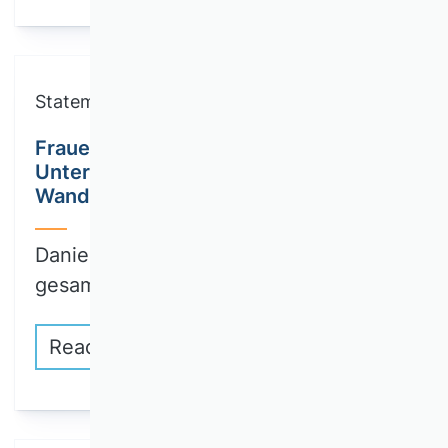
Statements
Frauen in Gründung und
Unternehmertum: Alle Zeichen auf
Wandel?
Daniela Gimenez (TU Dortmund): Im
gesamten…
Read more