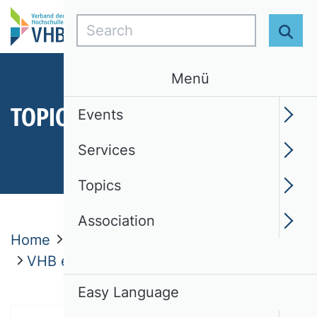
Search
Sear
Menü
TOPICS
Events
Services
Topics
Association
Home
Topics
Latest News
VHB expert Statements
Easy Language