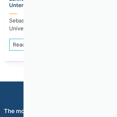
Unternehmen?
Sebastian A. Tideman (Syracuse
University, USA):…
Read more
The most important topics