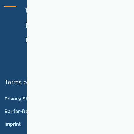
VHB RATING 2024
EVENTS
NEWSLETTER
MEMBERSHIP
DONATE
Terms of use
Privacy Statement
Barrier-free accessibility
Imprint