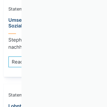
Statements
Umsetzung des Lieferkettengesetzes:
Sozialaudits haben ihre Grenzen
Stephanie Schrage als Expertin für
nachhaltige…
Read more
Statements
Lohnt sich Nachhaltigkeit für