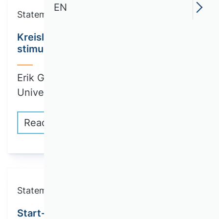
EN
Statements
Kreislaufwirtschaft: Regulierung
stimuliert Transformation
Erik G. Hansen, Johannes Kepler
Universität Linz,…
Read more
Statements
Start-ups in der Mehrfachkrise