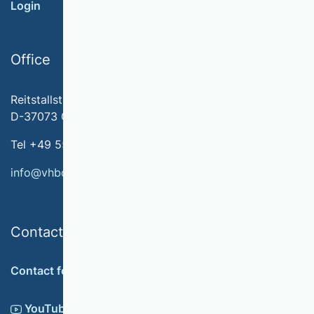
Login
Office
Reitstallstr. 7
D-37073 Göttingen
Tel +49 551 79778-566
info@vhbonline.org
Contact
Contact form
YouTube