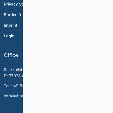
Privacy Statement
Barrier-free accessibility
Imprint
Login
Office
Reitstallstr. 7
D-37073 Göttingen
Tel +49 551 79778-566
info@vhbonline.org