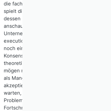
die fachliche Neuausrichtung nicht. Heute
spielt die Kostenrechnung im Curriculum,
dessen inhaltliche Breite vielleicht am
anschaulichsten mit den Begriffen
Unternehmenssteuerung oder „strategy
execution“ beschrieben werden kann, nur
noch eine geringe Rolle. Den fehlenden
Konsens bezüglich des originären
theoretischen Kerns des Controllings
mögen manche Kolleginnen und Kollegen
als Mangel betrachten. Auf eine allseits
akzeptierte theoretische Positionierung zu
warten, ließe aber die Praxis mit ihren
Problemen allein und bremste den
Fortschritt. Und vielleicht stellt man mit