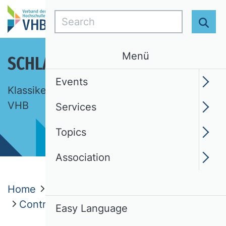
Search
Sear
Menü
SCHLAGLICHTER DER BWL
Events
Klassiker, Ideen, Begriffe. Eine Auswahl des
VHB
Services
Topics
Association
Home
Topics
Schlaglichter der BWL
Controlling – Praxis treibt Academia
Easy Language