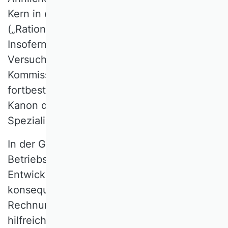
Kern in einer speziellen Zielsetzung
(„Rationalitätssicherung“) zu sehen.
Insofern verwundert es auch nicht, dass der
Versuch scheiterte, eine eigene
Kommission im Verband einzurichten. Am
fortbestehenden Erfolg der Disziplin im
Kanon der betriebswirtschaftlichen
Spezialisierungen änderte das aber nichts.
In der Gesamtschau hat die
Betriebswirtschaftslehre somit auf eine
Entwicklung der Praxis schnell und
konsequent geantwortet. Das interne
Rechnungswesen war dabei (nur) ein
hilfreicher Steigbügelhalter; es behinderte