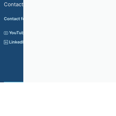
Contact
Contact form
YouTube
LinkedIn
Cookie settings
Imprint
© 2026 Verband der Hochschullehrerinnen und
Hochschullehrer für Betriebswirtschaft e.V.