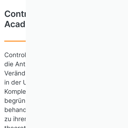
Controlling – Praxis treibt
Academia
Controlling als akademische Disziplin ist
die Antwort auf eine grundlegende
Veränderung der finanziellen Steuerung
in der Unternehmenspraxis. Die
Komplexität dieser Steuerungsaufgabe
begründet die Vielfältigkeit der von ihr
behandelten Problemstellungen und der
zu ihrer Lösung eingenommenen
theoretischen Perspektiven. Letztlich