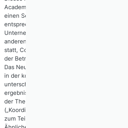
Academia nicht ohne Reaktion. Auf der
einen Seite änderte sich das Curriculum
entsprechend, um dem Bedarf der
Unternehmen gerecht zu werden. Auf der
anderen Seite fanden diverse Versuche
statt, Controlling schlüssig in das Gebäude
der Betriebswirtschaftslehre einzuordnen.
Das Neue des Controllings lag in der Praxis
in der kohärenten Zusammenfassung sehr
unterschiedlicher Facetten einer
ergebnisorientierten Führung. Dies auch in
der Theorie als Wesenskern zu betrachten
(„Koordinationsfunktion“), stieß aber auf
zum Teil sehr pointierten Widerstand.
Ähnliches galt auch für der Versuch, den