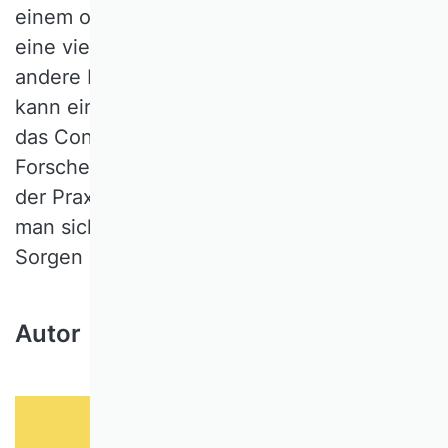
einem originären theoretischen Kern auch
eine viel zu restriktive Forderung: Welche
andere betriebswirtschaftliche Disziplin
kann eine solche wirklich erfüllen? Solange
das Controlling also Forscherinnen und
Forscher sowie Studierende anzieht und
der Praxis hilft, Probleme zu lösen, muss
man sich über seinen weiteren Erfolg keine
Sorgen machen!
Autor