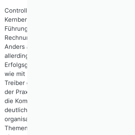
Controlling lässt sich einem der
Kernbereiche der BWL, der finanziellen
Führung, zuordnen und hatte im internen
Rechnungswesen seine Ausgangsbasis.
Anders als dieses ist das Controlling
allerdings nicht auf die Bereitstellung der
Erfolgsgrößen fokussiert, sondern darauf,
wie mit diesen gesteuert werden kann.
Treiber der Entwicklung waren Probleme
der Praxis. Zunehmende Marktdynamik ließ
die Komplexität des Führungsprozesses
deutlich ansteigen, inhaltlich wie
organisatorisch. In der Vielfalt neuer
Themen war die Kostenrechnung nur noch