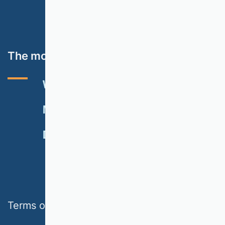
The most important topics
VHB RATING 2024
EVENTS
NEWSLETTER
MEMBERSHIP
DONATE
Terms of use