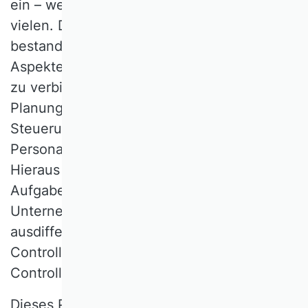
ein – wenn auch wichtiges – Instrument von
vielen. Die besondere Herausforderung
bestand darin, sehr unterschiedliche
Aspekte finanzieller Führung miteinander
zu verbinden, neben der strukturgebenden
Planung auch die Organisation als
Steuerungskontext und die
Personalführung als Anreizgestaltung.
Hieraus resultierte ein sehr breites
Aufgabenspektrum, für das sich in den
Unternehmen ein zunehmend
ausdifferenzierter Bereich bildete, in dem
Controller arbeiteten und ihm zum Namen
Controlling verhalfen.
Dieses Praxisphänomen blieb in der