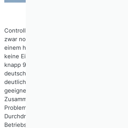
Controlling ist als eigenständige Disziplin
zwar noch keine 100 Jahre alt, aber mit
einem halben Jahrhundert alt genug, um
keine Eintagsfliege zu sein. Die Zahl von
knapp 90 Lehrstühlen im
deutschsprachigen Raum spricht eine
deutliche Sprache. Ihr Aufstieg ist sehr
geeignet dafür, Licht auf das
Zusammenspiel zwischen praktischen
Problemen und ihrer theoretischen
Durchdringung in der
Betriebswirtschaftslehre zu werfen.