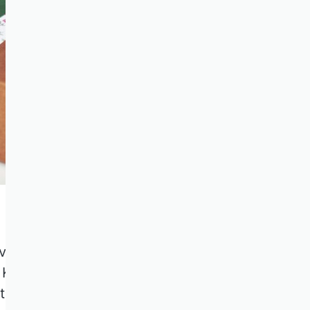
orbei. So erhalten Kundinnen
iste Bier gibt es als Zugabe
eigern. Sie hoffen, dass