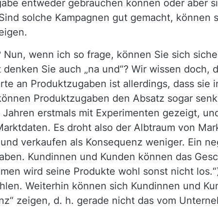
abe entweder gebrauchen können oder aber si
Sind solche Kampagnen gut gemacht, können sie
zeigen.
Nun, wenn ich so frage, können Sie sich siche
cht denken Sie auch „na und“? Wir wissen doch, 
te an Produktzugaben ist allerdings, dass sie i
r können Produktzugaben den Absatz sogar sen
 Jahren erstmals mit Experimenten gezeigt, un
 Marktdaten. Es droht also der Albtraum von M
und verkaufen als Konsequenz weniger. Ein ne
aben. Kundinnen und Kunden können das Gesch
men wird seine Produkte wohl sonst nicht los.“
hlen. Weiterhin können sich Kundinnen und Ku
anz“ zeigen, d. h. gerade nicht das vom Unter