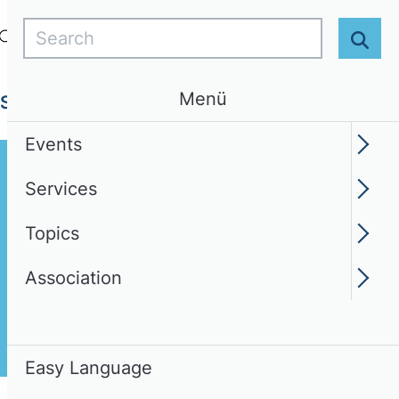
Search
Login
EN
Easy Language
Sear
Menü
Services
Topics
Association
Events
Services
Topics
Association
Easy Language