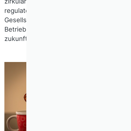
zirkulären Geschäftsmodellen,
regulatorischem Rahmen und
Gesellschaft. Damit eröffnet sich für die
Betriebswirtschaftslehre (BWL) ein
zukunftsträchtiges Betätigungsfeld.