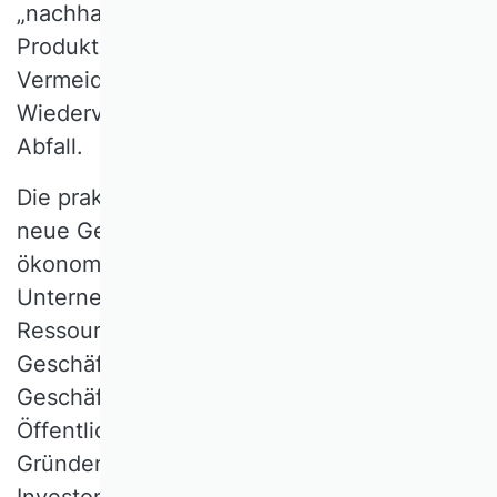
„nachhaltige Konsum- und
Produktionsmuster“ und postuliert die
Vermeidung, Verminderung,
Wiederverwertung und -verwendung von
Abfall.
Die praktische Umsetzung von CE erfordert
neue Geschäftsmodelle, welche
ökonomische Wertschöpfung für die
Unternehmen mit Wert für die Kunden und
Ressourcenerhaltung verbinden: zirkuläre
Geschäftsmodelle. Herkömmliche
Geschäftsmodelle sind der breiten
Öffentlichkeit am ehesten aus TV-
Gründershows bekannt, wenn mögliche
Investoren nach dem
Business Plan
fragen.