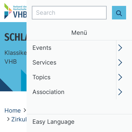
Search
Sear
Menü
SCHLAGLICHTER DER BWL
Events
Klassiker, Ideen, Begriffe. Eine Auswahl des
VHB
Services
Topics
Association
Home
Topics
Schlaglichter der BWL
Zirkuläre Geschäftsmodelle
Easy Language