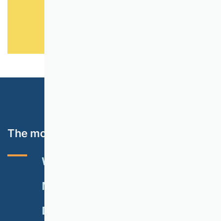
Website
The most important topics
VHB RATING 2024
EVENTS
NEWSLETTER
MEMBERSHIP
DONATE