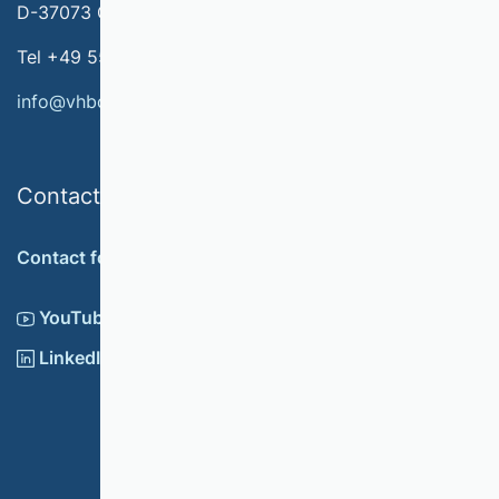
D-37073 Göttingen
Tel +49 551 79778-566
info@vhbonline.org
Contact
Contact form
YouTube
LinkedIn