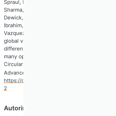
Spraul, K. S., Bocken, N., Ashton, W. S.,
Sharma, S., Jaeger-Erben, M., Jensen, C.,
Dewick, P., Schröder, P., Sinkovics, N.,
Ibrahim, S. E., Fiske, L., Goerzen, A., &
Vazquez-Brust, D. (2021). From sustainable
global value chains to circular economy—
different silos, different perspectives, but
many opportunities to build bridges.
Circular Economy and Sustainability.
Advance online publication.
https://doi.org/10.1007/s43615-021-00015-
2
Autorin