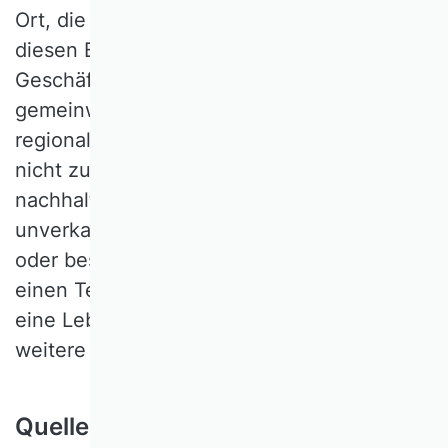
Ort, die Weiterverarbeiter, die Händler? In
diesen Beispielen kombinieren zirkuläre
Geschäftsmodelle eigen- und
gemeinwirtschaftliche Denkweisen mit
regionaler und globaler Wirkungskraft. Und
nicht zuletzt: Zirkulär ist nicht automatisch
nachhaltig – ob der Bäcker sein
unverkauftes Brot „thermisch verwertet“
oder besser zu Bier verarbeitet und damit
einen Teil des Braumalzes ersetzt, erfordert
eine Lebenszyklusbetrachtung – und viele
iii
weitere Fragen bleiben noch offen.
Quellenangaben