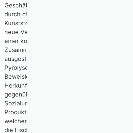
Geschäftsmodell, in Schwellenländern
durch chemisches Recycling aus
Kunststoffabfällen ein Ausgangsmaterial für
neue Verpackungen herzustellen, steht vor
einer komplexen Herausforderung: die
Zusammenarbeit mit privaten Müllsammlern
ausgestalten, technische Sortierung und
Pyrolyse bewerkstelligen und eine digitale
Beweiskette, etwa über Blockchain, für die
Herkunft des Sekundärkunststoffs
gegenüber Kunden vorlegen. Einem
Sozialunternehmen, das aus Meeresplastik
Produkte erzeugt, stellt sich die Frage,
welcher Partner welchen Wertanteil erhält:
die Fischer, Nonprofit-Organisationen vor