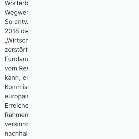
Wörterbüchern. Nach Jahrzehnten des
Wegwerfens sind nun neue Ideen gefragt.
So entwickelte die Ökonomin Kate Raworth
2018 die „Donut Ökonomie“ – ein
„Wirtschaftsmodell, das den Planeten nicht
zerstört“ und das gesellschaftliche
Fundament wahrt. Da die CE den Wohlstand
vom Ressourcenverbrauch entkoppeln
kann, erscheint sie der Europäischen
Kommission als zentral für den
europäischen Grünen Deal und das
Erreichen der Klimaneutralität bis 2050. Im
Rahmenwerk Agenda 2030 der UN
versinnbildlicht die Möbius-Schleife das
nachhaltige Entwicklungsziel 12