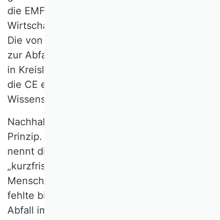
die EMF zur Mission, die Transformation der
Wirtschaft zu einer CE zu beschleunigen.
Die von der EMF veröffentlichten Konzepte
zur Abfall- und Ressourcenbewirtschaftung
in Kreisläufen in Imitation der Natur haben
die CE erfolgreich als Rahmenkonzept in
Wissenschaft und Wirtschaft etabliert.
Nachhaltiges Wirtschaften ist ein uraltes
Prinzip. Die Historikerin Annette Kehnel
nennt die Wegwerfgesellschaft ein
„kurzfristiges Ausnahmephänomen“ der
Menschheitsgeschichte. Entsprechend
fehlte bis ins 20. Jahrhundert das Wort
Abfall im heutigen Verständnis in deutschen