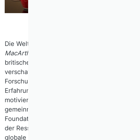
Die Weltumseglung in 71 Tagen hat
Ellen
MacArthur
einen Weltrekord und den
britischen Adelsstand (mit nur 28 Jahren)
verschafft – und der BWL ein neues
Forschungsfeld. Ihre hautnahen
Erfahrungen allein auf dem Meer
motivierten sie 2010 zur Gründung der
gemeinnützigen Ellen MacArthur-
Foundation (EMF). Weil ihr die Begrenztheit
der Ressourcen und ihre gleichzeitige
globale Ausbeutung bewusst wurden, hat