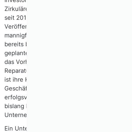
Zirkuläre Geschäftsmodelle verzeichnen
seit 2016 einen sprunghaften Anstieg an
i
Veröffentlichungen.
Auch wenn viele ihrer
mannigfaltigen Ansätze in isolierter Form
bereits bekannt sind, bspw. der Verzicht auf
geplante Obsoleszenz bei Elektrogeräten,
das Vorhalten von Ersatzteilen für
ii
Reparaturen, Pfandsysteme und Sharing,
ist ihre Kombination als zirkuläre
Geschäftsmodellinnovation ein
erfolgsversprechender Ansatz auch in
bislang linear wirtschaftenden
Unternehmen.
Ein Unternehmen mit dem zirkulären