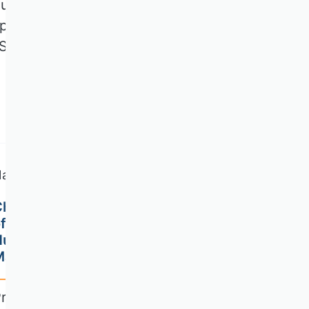
zuletzt: Das System
 preisgeben!
Sie Generative AI
achricht
hanges to the editorial team
f the German Journal of
Human Resource
Management
rof. Dr. Julia Brandl