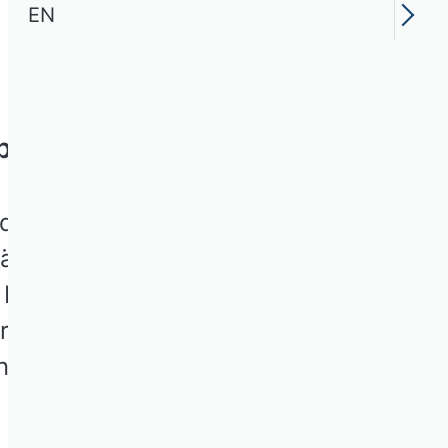
EN
tbewerb?
ht das Phänomen ChatGPT
 ähnlichen Hype
t Programmcode, besteht
ormuliert. VHB expert
nerative AI aus Sicht der