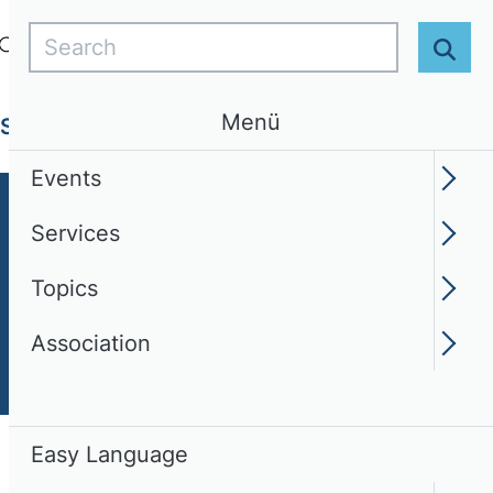
Search
Login
EN
Easy Language
Sear
Menü
Services
Topics
Association
Events
Services
Topics
Association
Easy Language