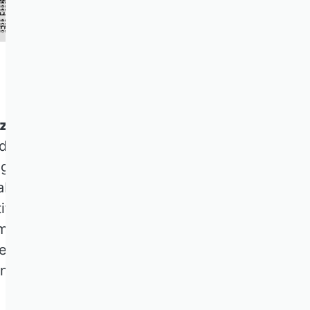
nz
 die Artefakte wie
g. Der Vergleich mit
absehbarer Zeit fehl
ifizieren, die heute
ommen werden
n und den First
 nutzen.