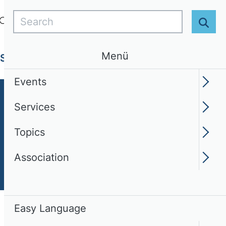
Search
Login
EN
Easy Language
Sear
Menü
Services
Topics
Association
Events
Services
Topics
Association
Easy Language