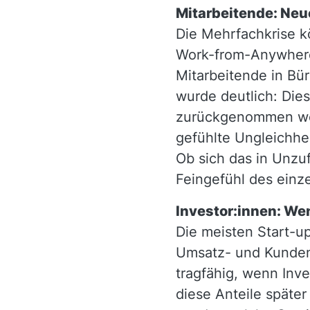
Mitarbeitende: Ne
Die Mehrfachkrise k
Work-from-Anywhere,
Mitarbeitende in Bü
wurde deutlich: Die
zurückgenommen wer
gefühlte Ungleichhe
Ob sich das in Unzu
Feingefühl des einz
Investor:innen: We
Die meisten Start-u
Umsatz- und Kundenw
tragfähig, wenn Inve
diese Anteile später