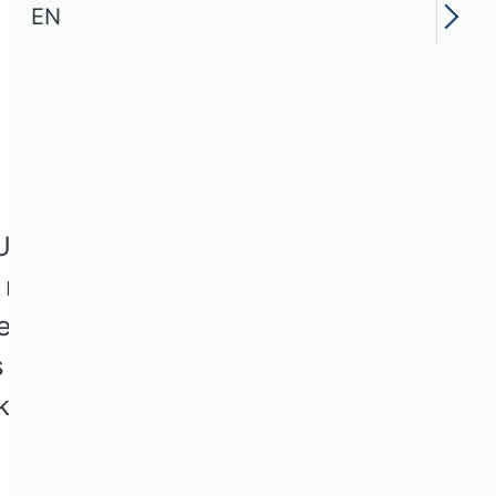
EN
krainekrieg,
mit China,
en. VHB expert
hes Management an der
kungen auf die