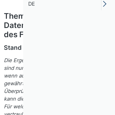
DE
Themenfeld 5: Umgang mit
Daten und Dokumentation
des Forschungsprozesses
Stand 2018
Die Ergebnisse von Forschungsarbeiten
sind nur dann intersubjektiv überprüfbar,
wenn auch ein Zugang zu den Daten
gewährt wird bzw. im Nachgang auch deren
Überprüfbarkeit sichergestellt wird. Wie
kann dieser Zugang sichergestellt werden?
Für welchen Zeitraum? Wie kann mit
vertraulichen Daten umgegangen werden?