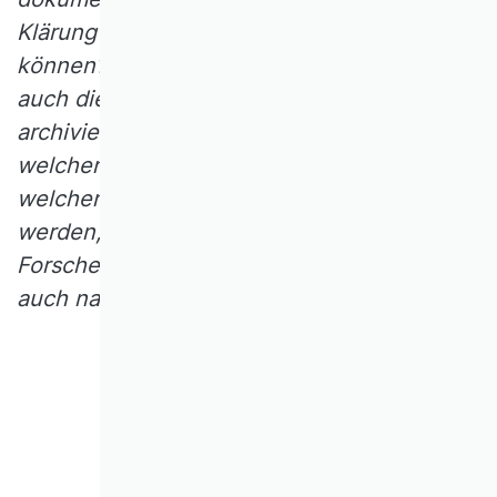
Klärung möglicher Probleme beitragen zu
können? Wie sind diese Unterlagen bzw.
auch die verwendeten (Roh-)Daten zu
archivieren – in welchem Format, mit
welchen Sicherungsinstrumenten und für
welchen Zeitraum? Wie kann sichergestellt
werden, dass die Arbeitsschritte des
Forschers aus den ursprünglichen Daten
auch nachvollzogen werden können?