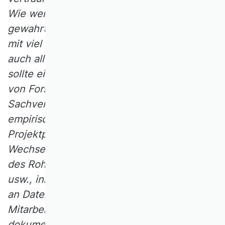
Wie werden die Interessen der Autor/innen
gewahrt, die die Daten unter Umständen
mit viel Aufwand gesammelt haben und nun
auch alleine davon profitieren wollen? Wie
sollte eine revisionssichere Dokumentation
von Forschungsarbeiten aussehen? Welche
Sachverhalte ‑ insbesondere bei
empirischen Untersuchungen (z.B.
Projektpläne, Publikationsprojektpläne,
Wechsel von Autorenschaften, Anpassung
des Rohdatensatzes durch Bereinigungen
usw., inhaltliches vs. rechtliches Eigentum
an Daten und Erkenntnissen, Art der
Mitarbeit usw.) sollen in welcher Weise
dokumentiert werden, um später zur