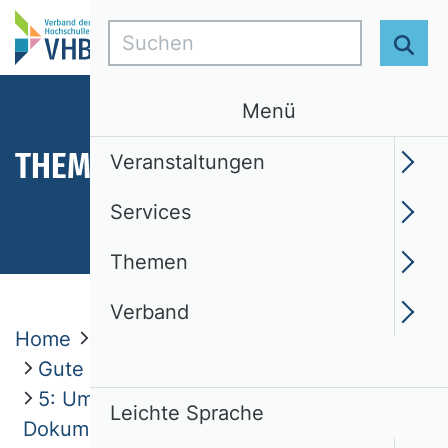
Suchen
Suc
Menü
THEMEN
Veranstaltungen
Services
Themen
Verband
Home
Themen
Ethik
Gute fachliche Praktiken
5: Umgang mit Daten und
Leichte Sprache
Dokumentationen