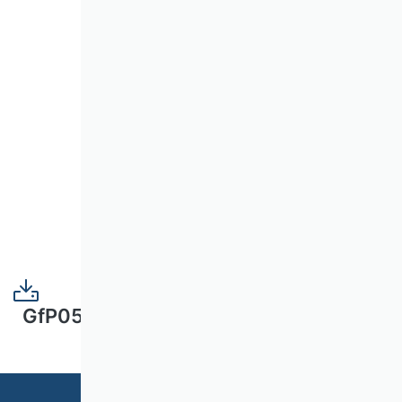
GfP05_Umgang_mit_Daten_und_Dokume