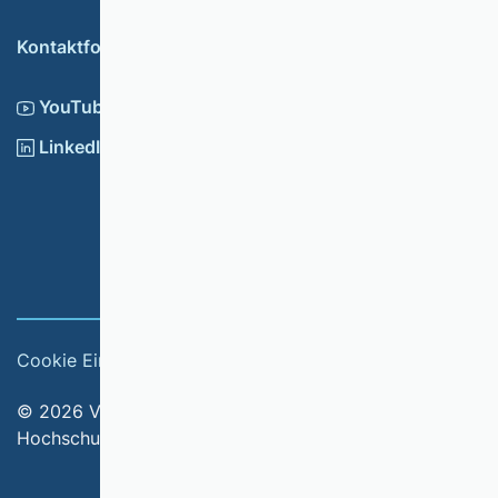
Kontaktformular
YouTube
LinkedIn
Cookie Einstellungen
Impressum
© 2026 Verband der Hochschullehrerinnen und
Hochschullehrer für Betriebswirtschaft e.V.