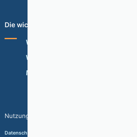
Die wichtigsten Themen
VHB-RATING 2024
VERANSTALTUNGEN
NEWSLETTER
MITGLIED WERDEN
SPENDEN
Nutzungsbedingungen
Datenschutz