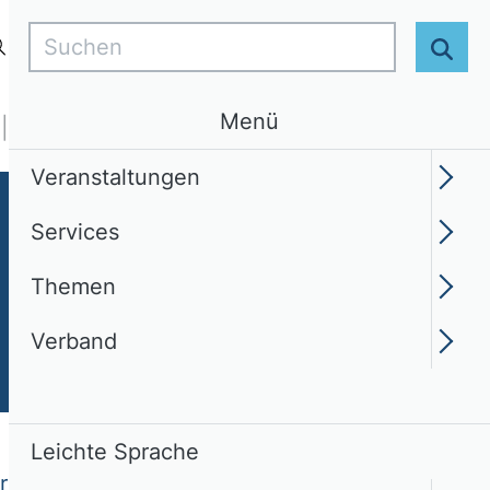
Suchen
Login
DE
Leichte Sprache
Suc
Menü
Services
Themen
Verband
Veranstaltungen
Services
Themen
Verband
Leichte Sprache
rn