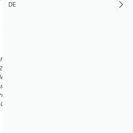
DE
 Ämtern
 in anderen Institutionen
–
 Zeitaufwand und oft auch mit
eispiel mit dem Argument,
sind Fairnessfragen berührt –
mutlich schnell
 Gemeinschaftsaufgaben zu