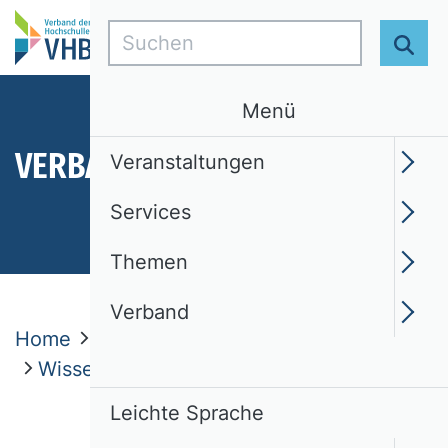
Suchen
Suc
Menü
VERBAND
Veranstaltungen
Services
Themen
Verband
Home
Verband
Wissenschaftliche Kommissionen
Leichte Sprache