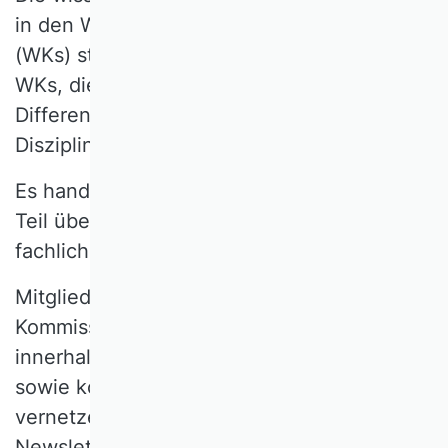
in den Wissenschaftlichen Kommissionen
(WKs) statt. Derzeit existieren achtzehn
WKs, die die fachliche Vielfalt und
Differenzierung der betriebswirtschaftlichen
Disziplinen widerspiegeln.
Es handelt sich dabei um Gruppen mit zum
Teil über 400 Mitgliedern, die sich nach
fachlichen Schwerpunkten organisieren.
Mitglieder der verschiedenen
Kommissionen haben die Möglichkeit, sich
innerhalb ihrer jeweiligen Fachcommunity
sowie kommissionsübergreifend zu
vernetzen. Der Austausch erfolgt z. B. über
Newsletter und Workshops.