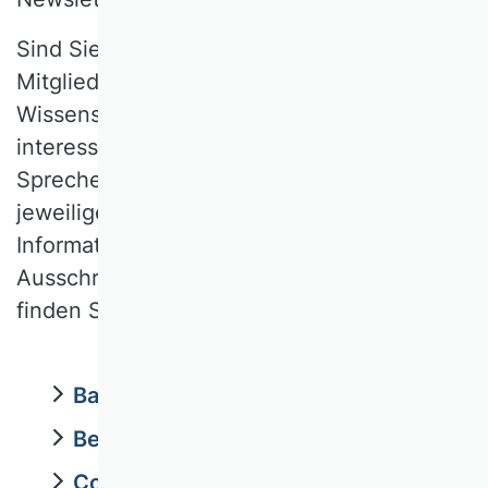
Sind Sie als VHB-Mitglied an einer
Mitgliedschaft ín einer oder mehreren
Wissenschaftlichen Kommission(en)
interessiert, so kontaktieren Sie die/den
Sprecher:in bzw. Vorsitzende:n der
jeweiligen WK. Die Kontaktdaten, sowie
Informationen zu Veranstaltungen,
Ausschreibungen und Newsletter-Optionen
finden Sie auf den individuellen WK-Seiten.
Bankbetriebslehre und Finanzierung
Betriebswirtschaftliche Steuerlehre
Controlling, Rechnungswesen und