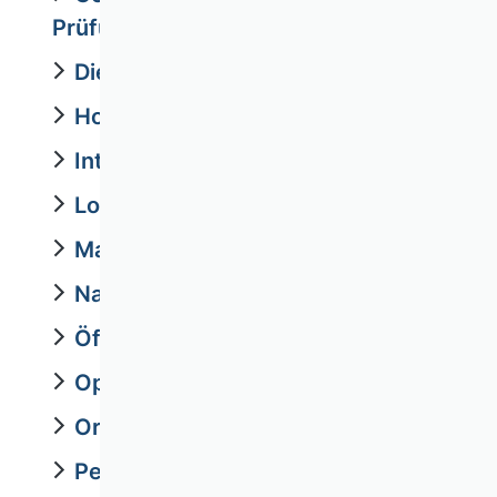
Prüfung
Dienstleistungsmanagement
Hochschulmanagement
Internationales Management
Logistik
Marketing
Nachhaltigkeitsmanagement
Öffentliche Betriebswirtschaftslehre
Operations Research
Organisation
Personal