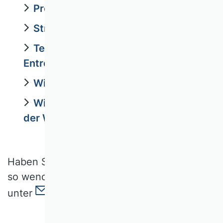
Produktionswirtschaft
Strategisches Management
Technologie, Innovation und
Entrepreneurship
Wirtschaftsinformatik
Wissenschaftstheorie und Ethik in
der Wirtschaftswissenschaft
Haben Sie allgemeine Fragen zu den WKs,
so wenden Sie sich an die Geschäftsstelle
unter
info@vhbonline.org
.