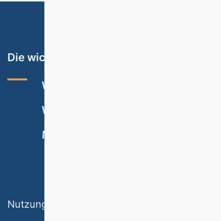
Die wichtigsten Themen
VHB-RATING 2024
VERANSTALTUNGEN
NEWSLETTER
MITGLIED WERDEN
SPENDEN
Nutzungsbedingungen