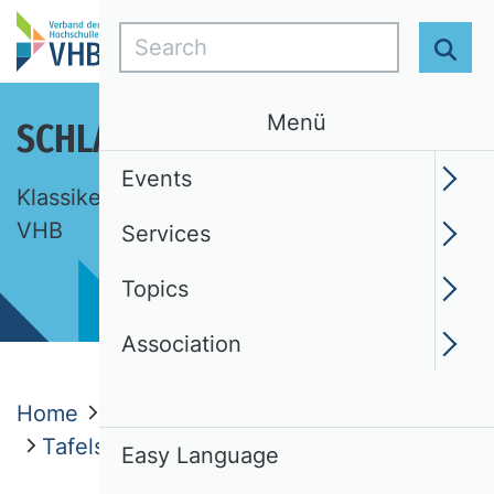
Search
Sear
Menü
SCHLAGLICHTER DER BWL
Events
Klassiker, Ideen, Begriffe. Eine Auswahl des
VHB
Services
Topics
Association
Home
Topics
Schlaglichter der BWL
Tafelsilber regelmäßig pflegen!
Easy Language