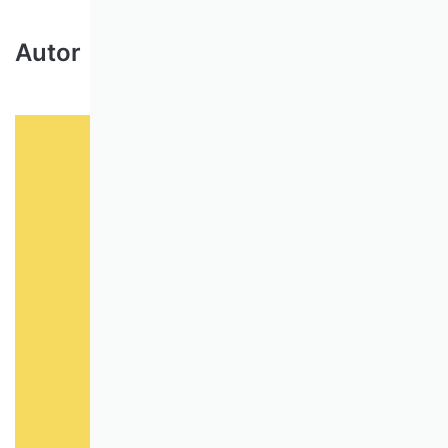
Autor
©Foto: WHU
Klaus Brockhoff