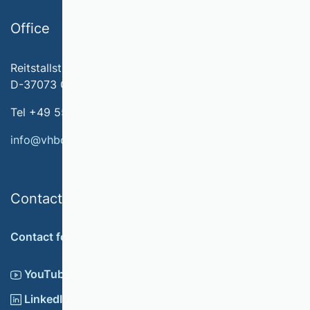
Office
Reitstallstr. 7
D-37073 Göttingen
Tel +49 551 79778-566
info@vhbonline.org
Contact
Contact form
YouTube
LinkedIn