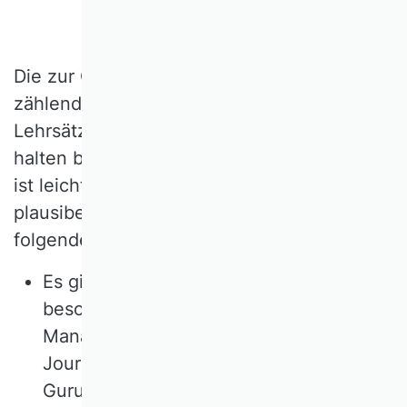
Die zur Geschichte einer Disziplin
zählenden Ursprünge von Erkenntnissen,
Lehrsätzen und Methoden lebendig zu
halten bietet eine Fülle von Vorteilen. Das
ist leicht behauptet, damit aber noch nicht
plausibel begründet. Das soll in den
folgenden Punkten geschehen.
Es gibt eine Sorte von Literatur, die
besonders auf Managerinnen und
Manager sowie Journalistinnen und
Journalisten anziehend wirkt, die ich
Guru-Literatur nenne. Da kommt in