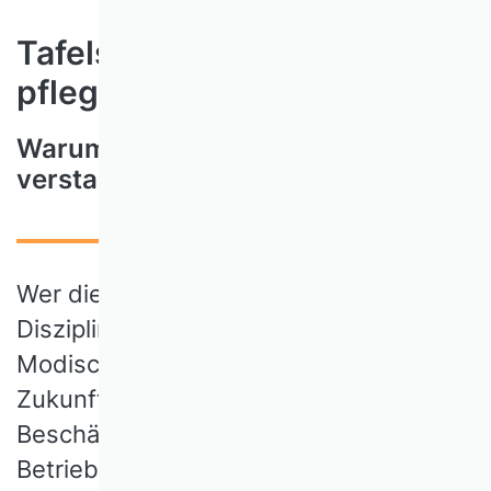
Tafelsilber regelmäßig
pflegen!
Warum die Ideengeschichte nicht
verstauben soll
Wer die Ideengeschichte seiner
Disziplin kennt, fällt nicht leicht auf
Modisches herein und gestaltet die
Zukunft effizienter. Deshalb lohnt die
Beschäftigung mit der Geschichte der
Betriebswirtschaftslehre oder einer