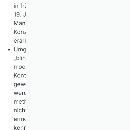
in früheren Jahrhunderten, vor allem im
19. Jahrhundert, massive und bekannte
Mängel aufwies, so muss man solche
Konzepte nicht in ähnlicher Form erneut
erarbeiten und vorschlagen.
Umgekehrt bringt es wenig, wenn man
„blind“ frühere Erkenntnisse in einen
moderneren Zusammenhang stellt. Der
Kontext, in dem eine Erkenntnis
gewonnen wurde, muss berücksichtigt
werden. Wenn in früheren Jahren
methodische und technische Mängel
nicht das Maß an Transparenz
ermöglichten, welches man heute
kennt, um die Aktionen von „Agenten“