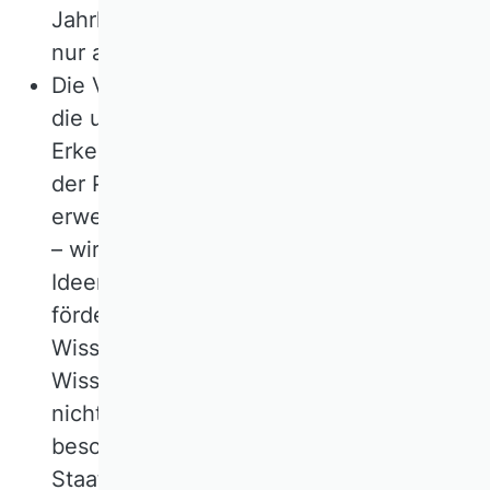
Jahrhundert meinte–, man muss dann
nur auch die alten Erkenntnisse finden.
Die Vermeidung von Sackgassen und
die unfruchtbare Wiederholung früherer
Erkenntnisse – nicht zu verwechseln mit
der Prüfung von Befunden in
erweiterten oder alternativen Kontexten
– wird durch Kenntnis der
Ideengeschichte sehr erleichtert. Das
fördert die Produktivität von
Wissenschaftlerinnen und
Wissenschaftlern, denn ihre Zeit ist
nicht vermehrbar. Deshalb muss man sie
besonders weise nutzen. Wenn die
Staatsaufsicht von Aktiengesellschaften