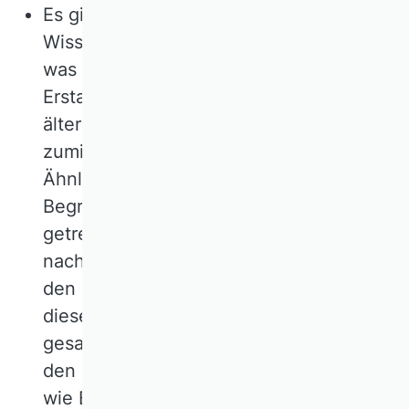
Es gibt Wissenschaftlerinnen und
Wissenschaftler, die nur noch kennen,
was im Internet zu finden ist. Großes
Erstaunen löst dann aus, wenn auf
ältere Quellen verwiesen wird, die
zumindest bisher nicht digitalisiert sind.
Ähnlich ist es, wenn „modernere“
Begriffe an die Stelle von älteren
getreten sind, so dass die Internetsuche
nach den moderneren Begriffen nicht zu
den älteren führt. „Agency“ gab es unter
diesem Begriff früher nicht. Es ist leicht
gesagt, dass neue Erkenntnisse „auf
den Schultern von Riesen“ aufbauten –
wie Bernhard von Chartres im 12.