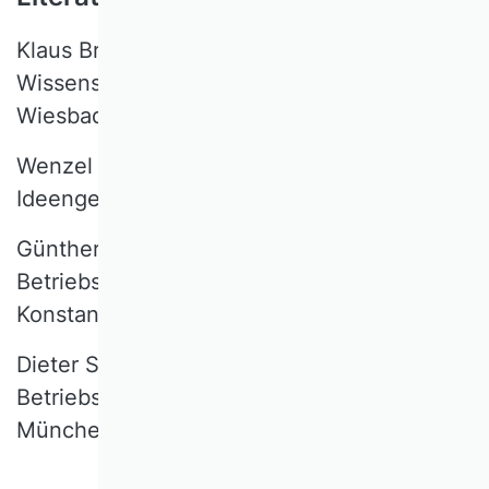
Klaus Brockhoff, Betriebswirtschaftslehre in
Wissenschaft und Geschichte, 6.A.,
Wiesbaden 2021.
Wenzel Matiaske/Wolfgang Weber, Hrsg.,
Ideengeschichte der BWL, Wiesbaden 2017.
Günther Schanz, Geschichte der
Betriebswirtschaftslehre,
Konstanz/München 2014.
Dieter Schneider, Allgemeine
Betriebswirtschaftslehre, 3.A., 2. Nachdr.,
München/Wien 1994.