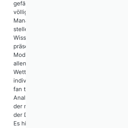
gefälliger Diktion etwas daher, das als
völlig neu, das hergebrachte
Management von Grund auf in Frage
stellend oder die zugrunde liegende
Wissenschaft polemisch kritisierend
präsentiert wird. Bevor daraus eine
Mode wird – die, wenn sie von nahezu
allen befolgt wird, auch keine
Wettbewerbsvorteile mehr bietet und
individuelle Verantwortlichkeit auf „cosi
fan tutte“ reduziert – hilft eine kritische
Analyse der Methodik zur Gewinnung
der neuen Erkenntnisse, der Validität
der Daten, der Logik der Folgerungen.
Es hilft aber auch zu prüfen, ob sich