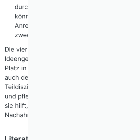
durch „Prinzipale“ kontrollieren zu
können, ist ein anderes Verhältnis von
Anreizen, Kontrolle und Bestrafung
zweckmäßig als früher.
Die vier Gesichtspunkte legen nahe, der
Ideengeschichte einen angemessenen
Platz in Lehre und Forschung eines Faches,
auch der Betriebswirtschaftslehre und ihren
Teildisziplinen, einzuräumen. Sie bewahrt
und pflegt das Tafelsilber der Disziplin und
sie hilft, Silber von Nickel oder anderen
Nachahmungen zu unterscheiden.
Literatur