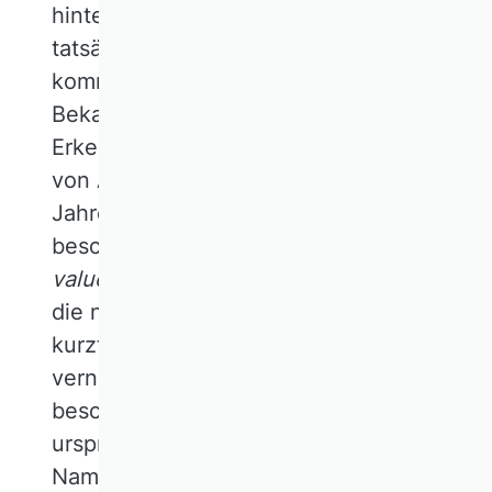
hinter gefälligen neuen Begriffen nicht
tatsächlich längst Bekanntes verbirgt. Es
kommt auch vor, dass ein Begriff für
Bekanntes zur Erreichung einer neuen
Erkenntnis umgedeutet wird. Wenn die
von Alfred Rappaport in den achtziger
Jahren des vorigen Jahrhunderts
beschriebene, langfristige
shareholder
value
-Orientierung von Unternehmen –
die noch ältere Quellen hat – als
kurzfristige, Stakeholder-Interessen
vernachlässigende Unternehmenspolitik
beschrieben wird, hat das mit dem
ursprünglichen Konzept nur noch den
Namen gemeinsam.