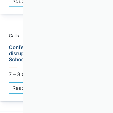
Read more
Calls
Conference "AI@STRATEGY How AI
disrupts Work and Leadership" / TUM
School of Management Audimax
7 – 8 October 2026
Read more