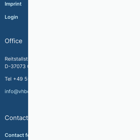
Imprint
Login
Office
Reitstallstr. 7
D-37073 Göttingen
Tel +49 551 79778-566
info@vhbonline.org
Contact
Contact form