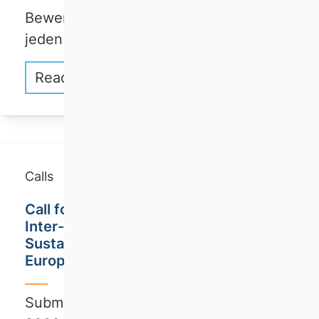
Bewerbungsfrist: 1. Dezember eines
jeden Jahres
Read more
Calls
Call for Special Issue: Governance of
Inter-organizational Networks for
Sustainability in the Digital Era /
European Management Review (EMR)
Submission deadline: September 30,