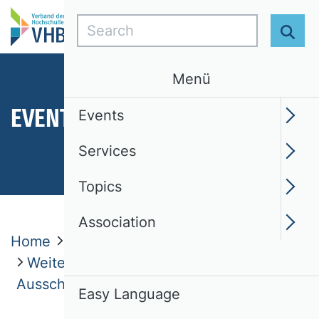
Search
Sear
Menü
EVENTS
Events
Services
Topics
Association
Home
Events
Weitere Veranstaltungen und
Ausschreibungen
Easy Language