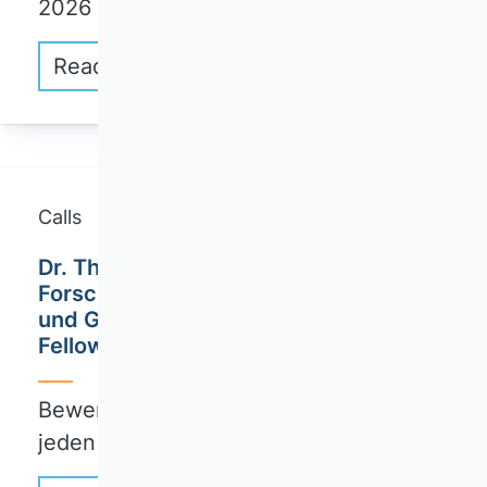
2026
Read more
Calls
Dr. Theo und Friedl Schöller
Forschungszentrum für Wirtschaft
und Gesellschaft: Ausschreibung von
Fellowships
Bewerbungsfrist: 31. Dezember eines
jeden Jahres