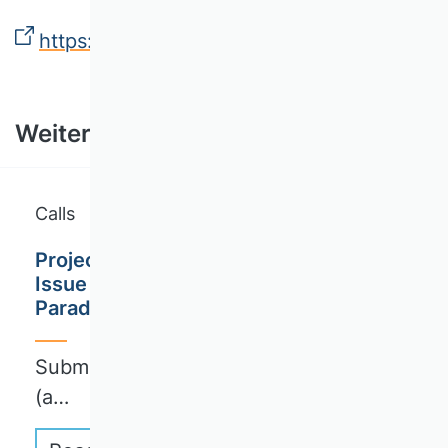
https://open-science-future.zbw.eu/
Weitere Ausschreibungen
Calls
Project Management Journal / Special
Issue Call for Papers / On Tensions and
Paradoxes in Project Environments
Submission deadline: October 31, 2026
(a…