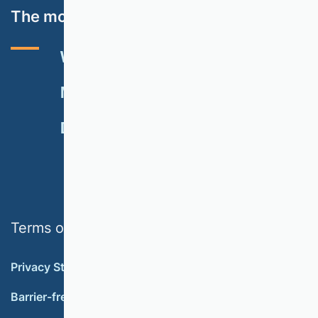
The most important topics
VHB RATING 2024
EVENTS
NEWSLETTER
MEMBERSHIP
DONATE
Terms of use
Privacy Statement
Barrier-free accessibility