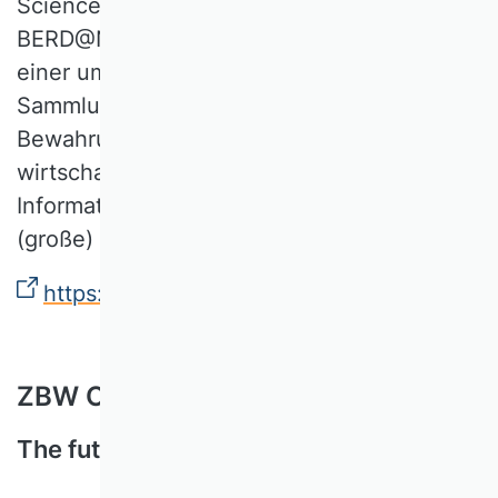
Science. Sie ist Teil des Projekts
BERD@NFDI, einer Initiative zur Schaffung
einer umfassenden Plattform für die
Sammlung, Verarbeitung, Analyse und
Bewahrung von Geschäftsdaten,
wirtschaftlichen Daten und verwandten
Informationen mit Fokus unstrukturierte
(große) Daten.
https://www.berd-nfdi.de/berd-academy/
ZBW Open-Science-Magazin
The future is Open Science.