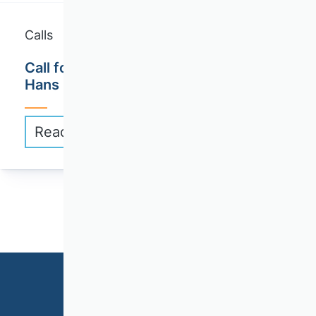
Calls
Call for Applications: Connex! - Dr.
Hans Riegel-Wissenschaftsvernetzung
Read more
1