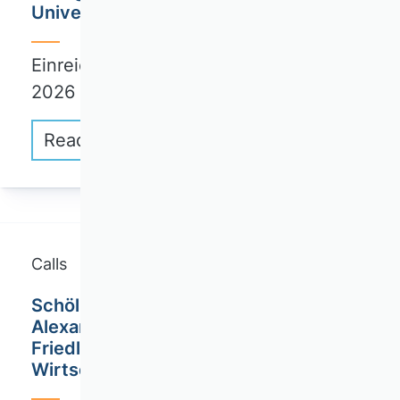
Universität Hamburg (TUHH)
Einreichungsfrist von Abstracts: 31. Mai
2026
Read more
Calls
Schöller Fellowships / Friedrich-
Alexander-Universität / Dr. Theo und
Friedl Schöller Forschungszentrum für
Wirtschaft und Gesellschaft