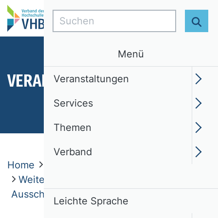
Suchen
Suc
Menü
VERANSTALTUNGEN
Veranstaltungen
Services
Themen
Verband
Home
Veranstaltungen
Weitere Veranstaltungen und
Ausschreibungen
Leichte Sprache