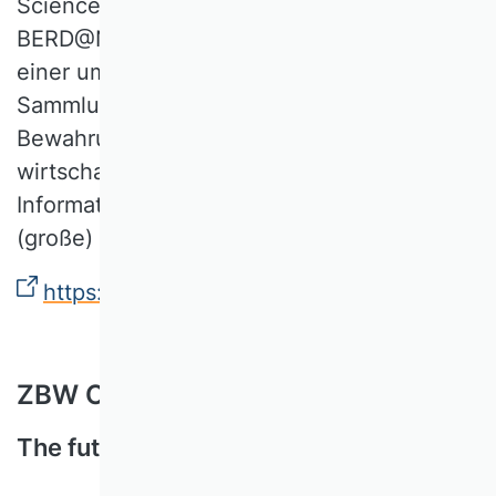
Science. Sie ist Teil des Projekts
BERD@NFDI, einer Initiative zur Schaffung
einer umfassenden Plattform für die
Sammlung, Verarbeitung, Analyse und
Bewahrung von Geschäftsdaten,
wirtschaftlichen Daten und verwandten
Informationen mit Fokus unstrukturierte
(große) Daten.
https://www.berd-nfdi.de/berd-academy/
ZBW Open-Science-Magazin
The future is Open Science.