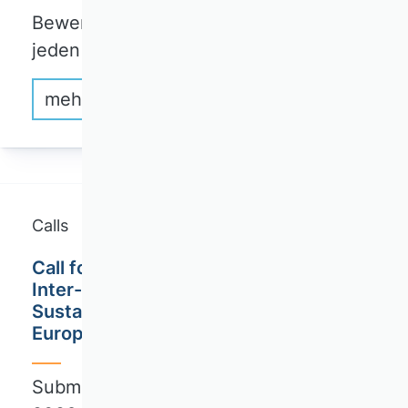
Bewerbungsfrist: 1. Dezember eines
jeden Jahres
mehr erfahren
Calls
Call for Special Issue: Governance of
Inter-organizational Networks for
Sustainability in the Digital Era /
European Management Review (EMR)
Submission deadline: September 30,