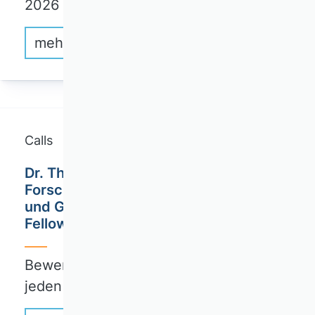
2026
mehr erfahren
Calls
Dr. Theo und Friedl Schöller
Forschungszentrum für Wirtschaft
und Gesellschaft: Ausschreibung von
Fellowships
Bewerbungsfrist: 31. Dezember eines
jeden Jahres