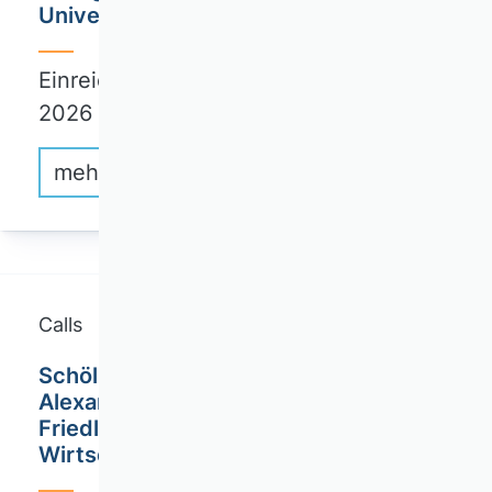
Universität Hamburg (TUHH)
Einreichungsfrist von Abstracts: 31. Mai
2026
mehr erfahren
Calls
Schöller Fellowships / Friedrich-
Alexander-Universität / Dr. Theo und
Friedl Schöller Forschungszentrum für
Wirtschaft und Gesellschaft