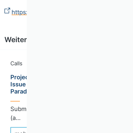
https://open-science-future.zbw.eu/
Weitere Ausschreibungen
Calls
Project Management Journal / Special
Issue Call for Papers / On Tensions and
Paradoxes in Project Environments
Submission deadline: October 31, 2026
(a…