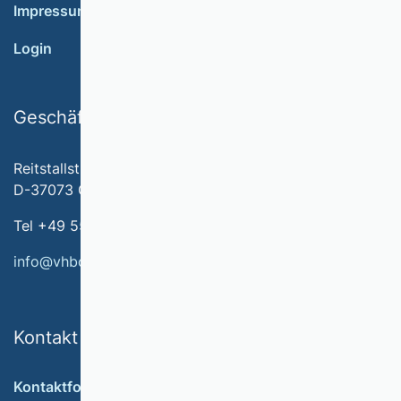
Impressum
Login
Geschäftsstelle
Reitstallstr. 7
D-37073 Göttingen
Tel +49 551 79778-566
info@vhbonline.org
Kontakt
Kontaktformular