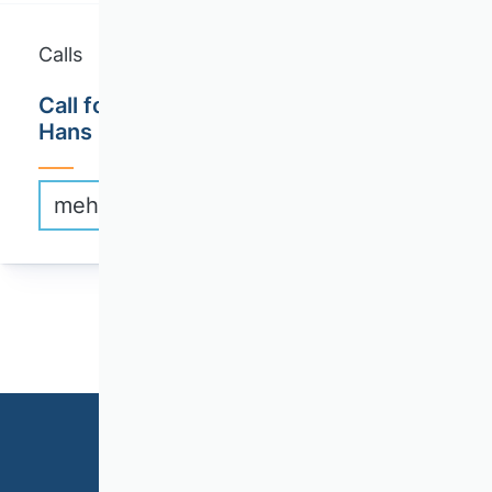
Calls
Call for Applications: Connex! - Dr.
Hans Riegel-Wissenschaftsvernetzung
mehr erfahren
1