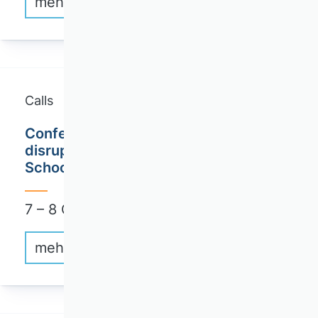
mehr erfahren
Calls
Conference "AI@STRATEGY How AI
disrupts Work and Leadership" / TUM
School of Management Audimax
7 – 8 October 2026
mehr erfahren