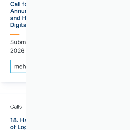
Call for Papers: AKempor / 22nd
Annual Conference "Firms, Workers,
and Households in Times of Crisis and
Digital Transformation"
Submission deadline: September 01,
2026
mehr erfahren
Calls
18. Hamburg International Conference
of Logistics (HICL) / Technische