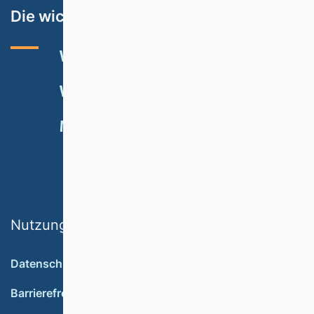
Die wichtigsten Themen
VHB-RATING 2024
VERANSTALTUNGEN
NEWSLETTER
MITGLIED WERDEN
SPENDEN
Nutzungsbedingungen
Datenschutz
Barrierefreiheit