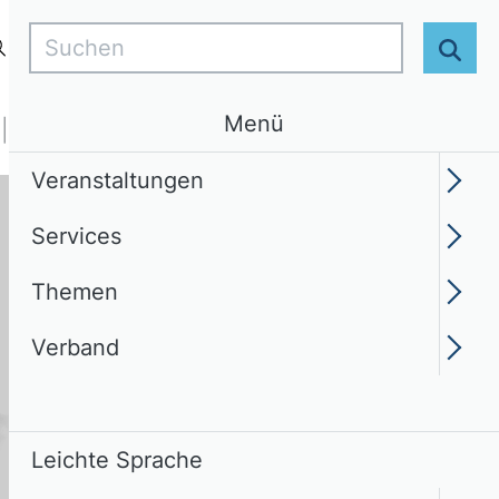
Suchen
Login
DE
Leichte Sprache
Suc
Menü
Services
Themen
Verband
Veranstaltungen
Services
Themen
Verband
Leichte Sprache