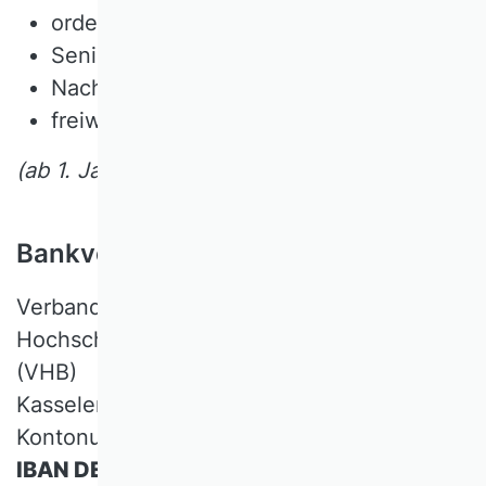
ordentliches Mitglied: 140,00 Euro
Seniormitglied: 55,00 Euro
Nachwuchsmitglied: 30,00 Euro
freiwillig höherer Beitrag
(ab 1. Januar 2025)
Bankverbindung
Verband der Hochschullehrerinnen und
Hochschullehrer für Betriebswirtschaft e.V.
(VHB)
Kasseler Sparkasse, BLZ 520 503 53,
Kontonummer 211 568 9
IBAN DE44 5205 0353 0002 1156 89
,