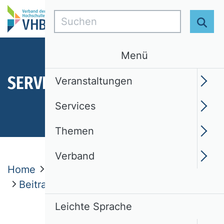
Suchen
Suc
Menü
SERVICES
Veranstaltungen
Services
Themen
Verband
Home
Services
Mitgliedschaft
Beitragszahlung
Leichte Sprache