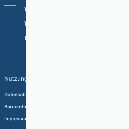
VHB-RATING 2024
VERANSTALTUNGEN
NEWSLETTER
MITGLIED WERDEN
SPENDEN
Nutzungsbedingungen
Datenschutz
Barrierefreiheit
Impressum