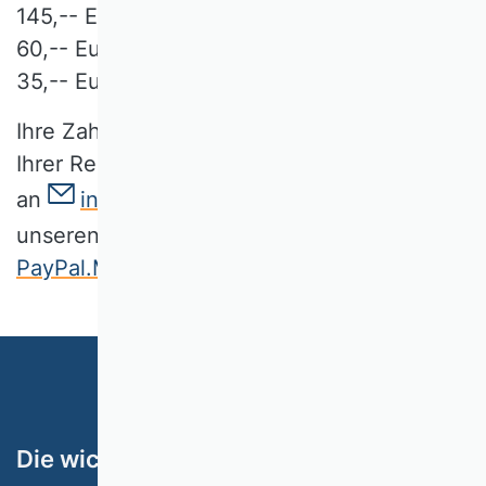
145,-- Euro für ordentliche Mitglieder und
60,-- Euro für Seniormitglieder und
35,-- Euro für Nachwuchsmitglieder.
Ihre Zahlung senden Sie bitte mit Angabe
Ihrer Rechnungsnummer und Ihres Namens
an
info@vhbonline.org
oder Sie nutzen
unseren PayPal.Me-Link:
PayPal.Me/vhbonline
. Vielen Dank!
Die wichtigsten Themen