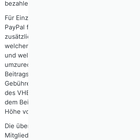
bezahlen.
Für Einzahlungen über den Zahlungsweg
PayPal fallen dem VHB Gebühren und
zusätzlicher Aufwand an, je nachdem aus
welchem Herkunftsland die Zahlung erfolgt
und welche Währung ggfs. in Euro
umzurechnen ist. Damit Ihre
Beitragszahlung - nach Abzug anfallender
Gebühren - in voller Höhe auf dem Konto
des VHB eingeht, wird zusammen mit
dem Beitrag eine Auslagenerstattung in
Höhe von pauschal 5,-- Euro erhoben.
Die über PayPal zu zahlenden
Mitgliedsbeiträge erhöhen sich somit auf: