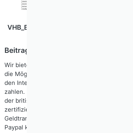
VHB_Beitragsinformation.pdf
Beitragszahlung über PayPal
Wir bieten unseren Mitgliedern
die Möglichkeit, ihren Mitgliedsbeitrag über
den Internet-Zahlungsdienst PayPal zu
zahlen. PayPal (Europe) ist ein von
der britischen Aufsichtsbehörde FSA
zertifiziertes Unternehmen für sichere
Geldtransaktionen über das Internet. Über
Paypal können Sie auch mit Kreditkarte