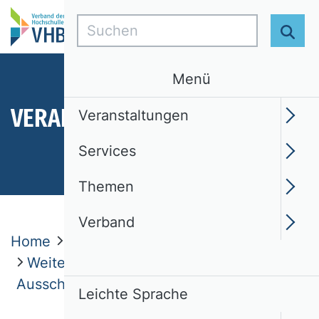
Suchen
Suc
Menü
VERANSTALTUNGEN
Veranstaltungen
Services
Themen
Verband
Home
Veranstaltungen
Weitere Veranstaltungen und
Ausschreibungen
Leichte Sprache