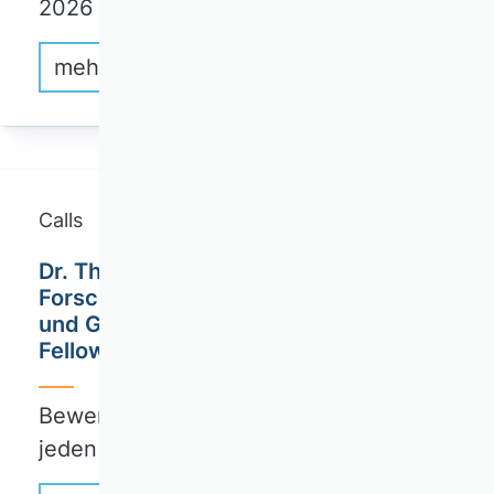
2026
mehr erfahren
Calls
Dr. Theo und Friedl Schöller
Forschungszentrum für Wirtschaft
und Gesellschaft: Ausschreibung von
Fellowships
Bewerbungsfrist: 31. Dezember eines
jeden Jahres