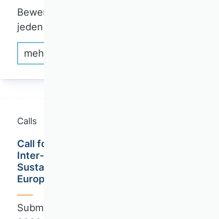
Bewerbungsfrist: 1. Dezember eines
jeden Jahres
mehr erfahren
Calls
Call for Special Issue: Governance of
Inter-organizational Networks for
Sustainability in the Digital Era /
European Management Review (EMR)
Submission deadline: September 30,