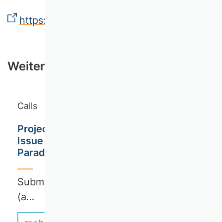
https://open-science-future.zbw.eu/
Weitere Ausschreibungen
Calls
Project Management Journal / Special
Issue Call for Papers / On Tensions and
Paradoxes in Project Environments
Submission deadline: October 31, 2026
(a…