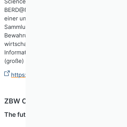
Science. Sie ist Teil des Projekts
BERD@NFDI, einer Initiative zur Schaffung
einer umfassenden Plattform für die
Sammlung, Verarbeitung, Analyse und
Bewahrung von Geschäftsdaten,
wirtschaftlichen Daten und verwandten
Informationen mit Fokus unstrukturierte
(große) Daten.
https://www.berd-nfdi.de/berd-academy/
ZBW Open-Science-Magazin
The future is Open Science.