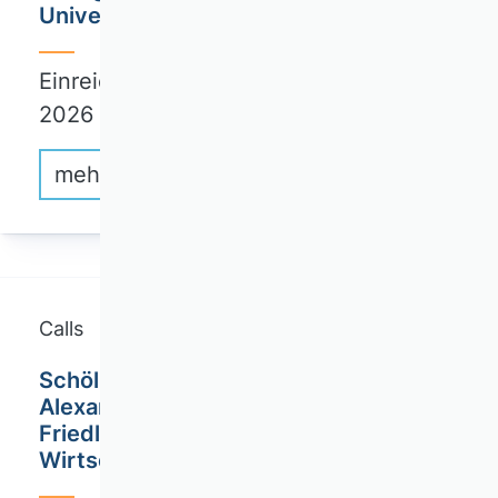
Universität Hamburg (TUHH)
Einreichungsfrist von Abstracts: 31. Mai
2026
mehr erfahren
Calls
Schöller Fellowships / Friedrich-
Alexander-Universität / Dr. Theo und
Friedl Schöller Forschungszentrum für
Wirtschaft und Gesellschaft