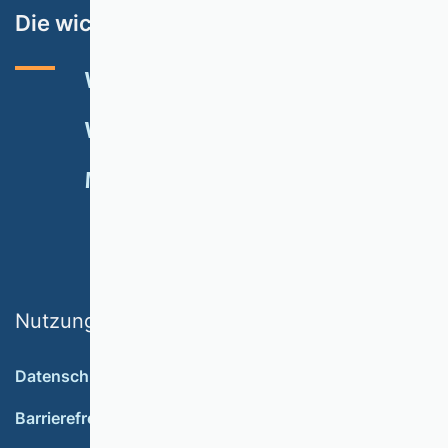
Die wichtigsten Themen
VHB-RATING 2024
VERANSTALTUNGEN
NEWSLETTER
MITGLIED WERDEN
SPENDEN
Nutzungsbedingungen
Datenschutz
Barrierefreiheit