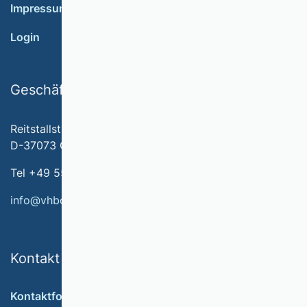
Impressum
Login
Geschäftsstelle
Reitstallstr. 7
D-37073 Göttingen
Tel +49 551 79778-566
info@vhbonline.org
Kontakt
Kontaktformular