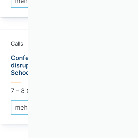
mehr erfahren
Calls
Conference "AI@STRATEGY How AI
disrupts Work and Leadership" / TUM
School of Management Audimax
7 – 8 October 2026
mehr erfahren