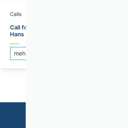
Calls
Call for Applications: Connex! - Dr.
Hans Riegel-Wissenschaftsvernetzung
mehr erfahren
1