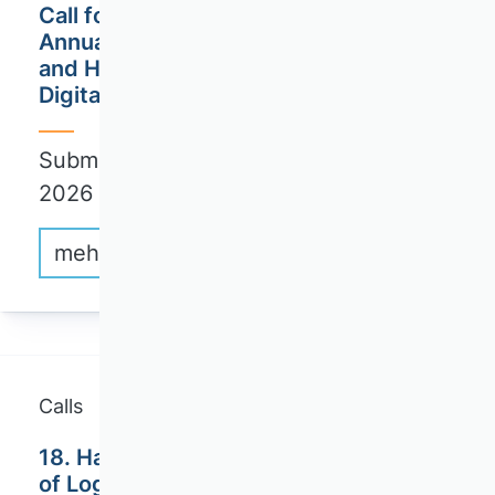
Call for Papers: AKempor / 22nd
Annual Conference "Firms, Workers,
and Households in Times of Crisis and
Digital Transformation"
Submission deadline: September 01,
2026
mehr erfahren
Calls
18. Hamburg International Conference
of Logistics (HICL) / Technische