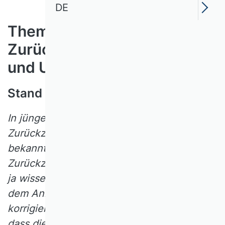
DE
Themenfeld 6:
Zurückziehung von Artikeln
und Umgang mit Irrtümern
Stand 2014
In jüngerer Zeit sind diverse Fälle von
Zurückziehungen wissenschaftlicher Artikel
bekannt geworden. Wann sind solche
Zurückziehungen notwendig? Generell hat
ja wissenschaftlicher Fortschritt viel mit
dem Anliegen zu tun, bisherige Irrtümer zu
korrigieren. Das kann aber nicht bedeuten,
dass die Artikel, in denen nach neuerer