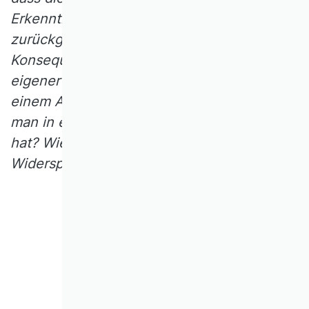
Erkenntnis Irrtümer vorliegen, damit alle
zurückgezogen werden müssen. Welche
Konsequenzen hat also die Erkenntnis
eigener Irrtümer? Und ist es zulässig, in
einem Artikel etwas zu behaupten, was
man in einem anderen Artikel abgelehnt
hat? Wie könnte man mit solchen
Widersprüchen umgehen?