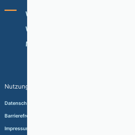
VHB-RATING 2024
VERANSTALTUNGEN
NEWSLETTER
MITGLIED WERDEN
SPENDEN
Nutzungsbedingungen
Datenschutz
Barrierefreiheit
Impressum