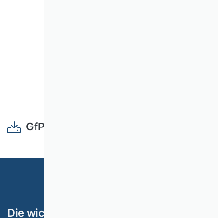
GfP06_Zurueckziehen.pdf
Die wichtigsten Themen