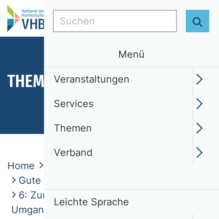
Suchen
Suc
Menü
THEMEN
Veranstaltungen
Services
Themen
Verband
Home
Themen
Ethik
Gute fachliche Praktiken
6: Zurückziehung von Artikeln und
Leichte Sprache
Umgang mit Irrtümern