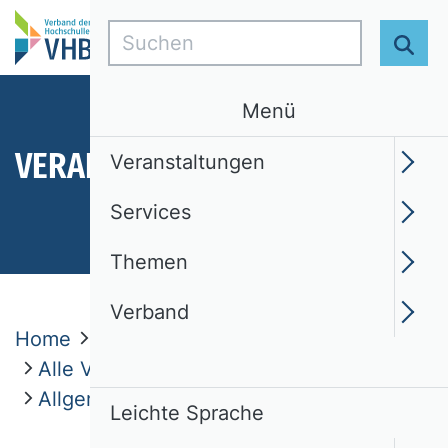
Suchen
Suc
Menü
VERANSTALTUNGEN
Veranstaltungen
Services
Themen
Verband
Home
Veranstaltungen
Alle Veranstaltungen
Allgemeine Geschäftsbedingungen (AGB)
Leichte Sprache