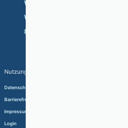
VHB-RATING 2024
VERANSTALTUNGEN
NEWSLETTER
MITGLIED WERDEN
SPENDEN
Nutzungsbedingungen
Datenschutz
Barrierefreiheit
Impressum
Login