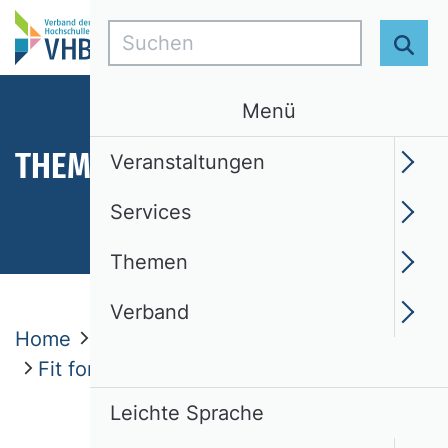
Suchen
Suc
Menü
THEMEN
Veranstaltungen
Services
Themen
Verband
Home
Themen
Nachwuchsarbeit
Fit for Funding Fellowships 2026
Leichte Sprache