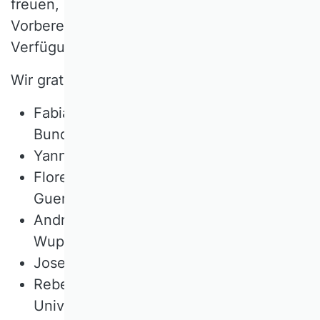
freuen, die ihnen für die Erarbeitung und
Vorbereitung größerer Drittmittelanträge zur
Verfügung gestellt werden.
Wir gratulieren:
Fabian Ahrens (Universität der
Bundeswehr München),
Yannik Gehrke (Universität Hamburg),
Florentin Hildebrandt (Otto-von-
Guericke-Universität Magdeburg),
Andrew J. Isaak (Bergische Universität
Wuppertal),
Josephine Moritz (Universität Münster),
Rebecca Sabel (Justus-Liebig-
Universität Gießen),