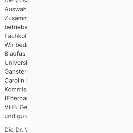
Die Zusammensetzung der
Auswahlkommission orientierte sich an der
Zusammensetzung der
betriebswirtschaftlichen Gebiete im DFG-
Fachkollegium Wirtschaftswissenschaften.
Wir bedanken uns ganz herzlich bei Kay
Blaufus (Gottfried Wilhelm Leibniz
Universität Hannover), Margaretha
Gansterer (Universität Klagenfurt) und
Carolin Häussler (Universität Passau) sowie
Kommissionssprecher Christian Koziol
(Eberhard Karls Universität Tübingen &
VHB-Gesamtvorstand) für die konstruktive
und gute Zusammenarbeit.
Die Dr. Werner Jackstädt-Stiftung wurde