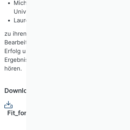
Michelle Weck (Johannes Gutenberg-
Universität Mainz) und
Laurenz Weiße (Universität Augsburg)
zu ihren Fellowships, wünschen bei der
Bearbeitung ihrer spannenden Themen viel
Erfolg und freuen uns, in Zukunft von den
Ergebnissen ihrer jeweiligen Vorhaben zu
hören.
Download als pdf
Fit_for_Funding_Ausschreibungstext.pd