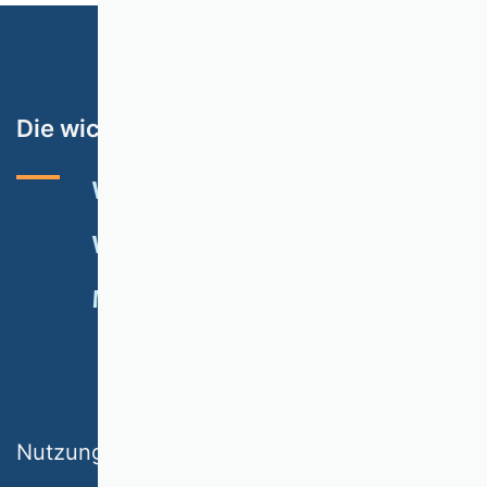
Die wichtigsten Themen
VHB-RATING 2024
VERANSTALTUNGEN
NEWSLETTER
MITGLIED WERDEN
SPENDEN
Nutzungsbedingungen