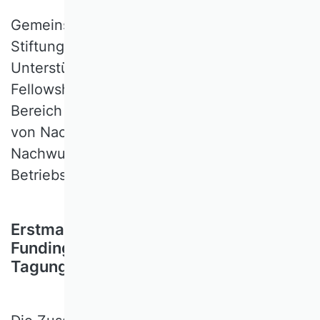
Gemeinsam mit der Dr. Werner Jackstädt-
Stiftung bietet der VHB finanzielle
Unterstützung: Die "Fit for Funding"-
Fellowships". Gefördert werden Projekte im
Bereich Entrepreneurship und Innovation
von Nachwuchswissenschaftlerinnen und
Nachwuchswissenschaftlern in der
Betriebswirtschaftslehre.
Erstmalige Vergabe der "Fit for
Funding"-Fellowships auf der VHB-
Tagung 2026 in Göttingen