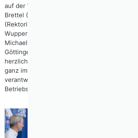
auf der VHB Tagung 2026 durch Malte
Brettel (RWTH Aachen) und Birgitta Wolff
(Rektorin der Bergischen Universität
Wuppertal) vertreten. Der VHB-Vorsitzende
Michael Wolff (Georg-August-Universität
Göttingen) sprach der Stiftung seinen
herzlichen Dank für die Kooperation aus -
ganz im Sinne einer erfolgreichen und
verantwortungsvollen Zukunft der
Betriebswirtschaftslehre!