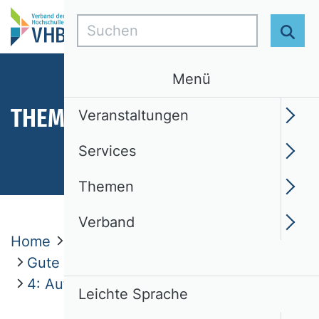
Suchen
Suc
Menü
THEMEN
Veranstaltungen
Services
Themen
Verband
Home
Themen
Ethik
Gute fachliche Praktiken
4: Autorenschaften
Leichte Sprache