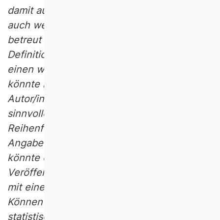
damit auch keine Autorenrechte besitzen,
auch wenn sie die Arbeiten sehr intensiv
betreut haben und zum Beispiel an der
Definition von Thema und Problemstellung
einen wesentlichen Beitrag hatten? Wie
könnte man die Beiträge der einzelnen
Autor/innen kenntlich machen? Welche
sinnvollen Praktiken hinsichtlich der
Reihenfolge der Autor/innen und der
Angabe der Bedeutung dieser Reihenfolge
könnte es geben? Und dann nach
Veröffentlichung: Welche Verantwortung ist
mit einer Autorenschaft verbunden?
Können zum Beispiel Fehler in der
statistischen Auswertung dann auch nur