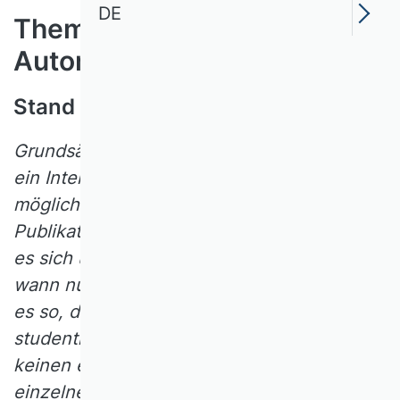
DE
Themenfeld 4:
Autorenschaften
Stand 2014
Grundsätzlich dürften die VHB-Mitglieder
ein Interesse daran haben (Ko-)Autoren
möglichst vieler und qualitativ hochwertiger
Publikationen zu sein. Wann aber handelt
es sich um eine echte Koautorenschaft und
wann nur um eine „Ehrenautorenschaft“? Ist
es so, dass Betreuer von (auch:
studentischen) Qualifikationsarbeiten, die
keinen expliziten Beitrag (z.B. Schreiben
einzelner Abschnitte) übernommen haben,