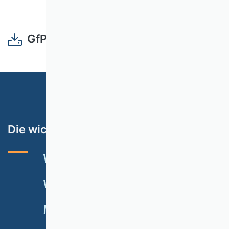
GfP04_Autorenschaften.pdf
Die wichtigsten Themen
VHB-RATING 2024
VERANSTALTUNGEN
NEWSLETTER
MITGLIED WERDEN
SPENDEN