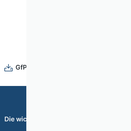
GfP08_Lehre_und_Betreuung.pdf
Die wichtigsten Themen