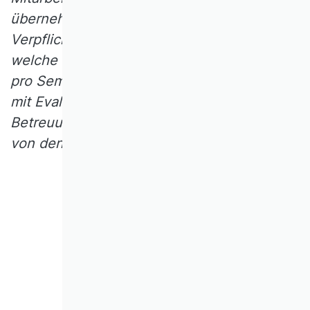
übernehmen? Welche anderweitigen
Verpflichtungen möge dies rechtfertigen,
welche nicht? Wie häufig ist so ein Konflikt
pro Semester akzeptabel? Wie gehen wir
mit Evaluationen um? Welche
Betreuungsleistungen können Studierende
von den Dozent/innen erwarten?