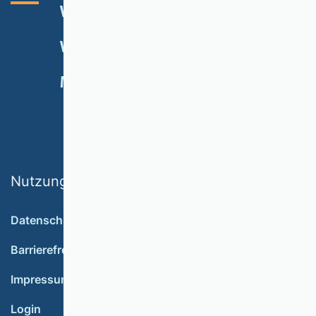
VHB-RATING 2024
VERANSTALTUNGEN
NEWSLETTER
MITGLIED WERDEN
SPENDEN
Nutzungsbedingungen
Datenschutz
Barrierefreiheit
Impressum
Login