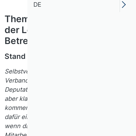
DE
Themenfeld 8: Ausübung
der Lehrtätigkeit &
Betreuung von Studierenden
Stand 2014
Selbstverständlich unterliegen die meisten
Verbandsmitglieder
Deputatsverpflichtungen. Gleichzeitig ist
aber klar, dass es zu Terminkonflikten
kommen kann
–
die VHB-Pfingsttagung ist
dafür ein gutes Beispiel. Ist es zulässig,
wenn dann wissenschaftliche
Mitarbeiter/innen die Lehraufgaben