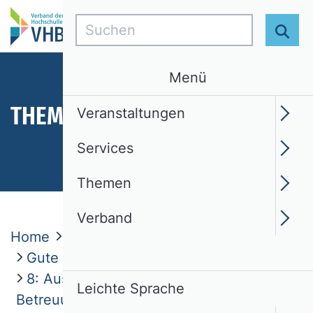
Suchen
Suc
Menü
THEMEN
Veranstaltungen
Services
Themen
Verband
Home
Themen
Ethik
Gute fachliche Praktiken
8: Ausübung der Lehrtätigkeit &
Leichte Sprache
Betreuung von Studierenden