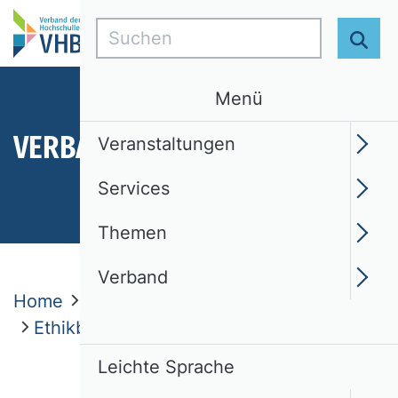
Suchen
Suc
Menü
VERBAND
Veranstaltungen
Services
Themen
Verband
Home
Verband
Gremien und Ämter
Ethikbeauftragte
Leichte Sprache