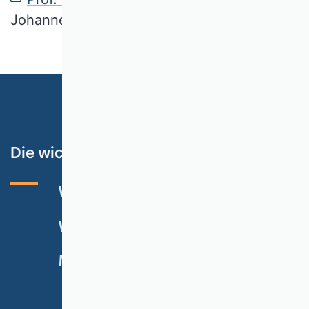
Johannes Kepler Universität Linz (JKU)
Die wichtigsten Themen
VHB-RATING 2024
VERANSTALTUNGEN
NEWSLETTER
MITGLIED WERDEN
SPENDEN