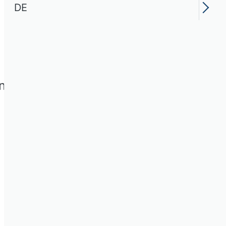
DE
ung. Dem Beirat können bis