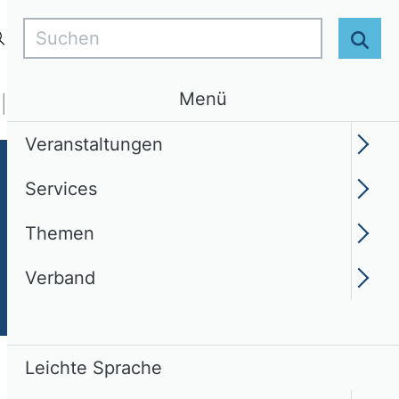
Suchen
Login
DE
Leichte Sprache
Suc
Menü
Services
Themen
Verband
Veranstaltungen
Services
Themen
Verband
Leichte Sprache