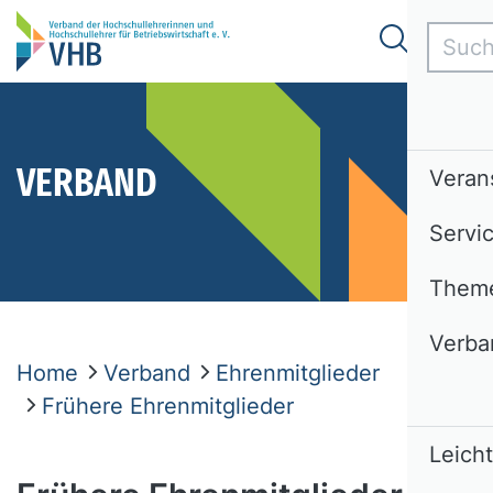
Such
VERBAND
Veran
Servi
Them
Verba
Home
Verband
Ehrenmitglieder
Frühere Ehrenmitglieder
Leich