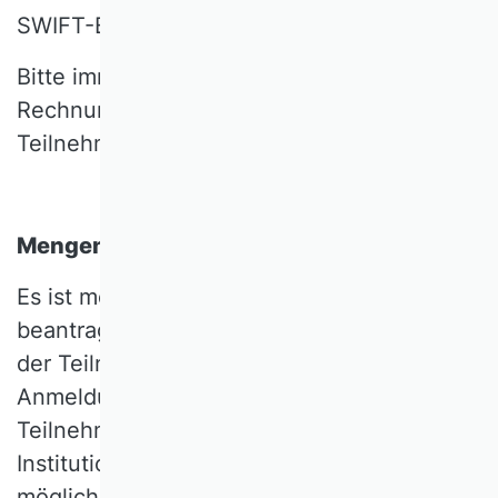
SWIFT-BIC: HELADEF1KAS
Bitte immer im Verwendungszweck die
Rechnungsnummer sowie den Namen des
Teilnehmenden angeben.
Mengenrabatt
Es ist möglich, einen Mengenrabatt zu
beantragen. Der Rabatt in Höhe von 10 %
der Teilnahmegebühr wird bei gleichzeitiger
Anmeldung ab drei zahlenden
Teilnehmerinnen oder Teilnehmern einer
Institution gewährt und ist nur auf Antrag
möglich. Bei Interesse senden Sie bitte Ihre