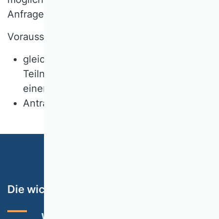
Anfrage an info(at)vhbonline(dot)org.
Voraussetzungen:
gleichzeitige Anmeldung der
Teilnehmerinnen oder der Teilnehmer zu
einem Kurs
Antrag VHB-Mitgliedschaft
Die wichtigsten Themen
VHB-RATING 2024