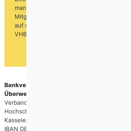
man sich zum Preis für VHB-
Mitglieder anmelden. Es muss nicht
auf die offizielle Aufnahme in den
VHB gewartet werden.
Bankverbindung des VHB zur
Überweisung der Teilnahmegebühr:
Verband der Hochschullehrerinnen und
Hochschullehrer für Betriebswirtschaft e.V.
Kasseler Sparkasse
IBAN DE44 5205 0353 0002 1156 89