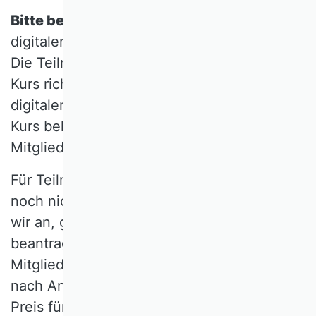
Bitte beachten Sie:
Einige Kurse werden im
digitalen oder hybriden Format angeboten.
Die Teilnahmegebühr bei einem hybriden
Kurs richtet sich nach dem Anteil des
digitalen Formats. Für einen rein digitalen
Kurs beläuft sie sich auf 500 Euro für VHB-
Mitglieder bzw. 620 für Externe.
Für Teilnehmerinnen und Teilnehmer, die
noch nicht Verbandsmitglied sind, bieten
wir an, gleichzeitig eine Mitgliedschaft zu
beantragen, um zum Preis für VHB-
Mitglieder teilnehmen zu können. Direkt
nach Antragstellung kann man sich zum
Preis für VHB-Mitglieder anmelden. Es