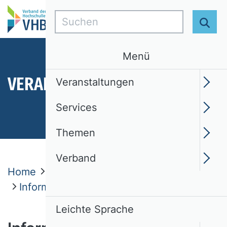
Suchen
Suc
Menü
VERANSTALTUNGEN
Veranstaltungen
Services
Themen
Verband
Home
Veranstaltungen
VHB ProDok
Informationen zur Teilnahme
Leichte Sprache