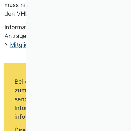
muss nicht auf die offizielle Aufnahme in
den VHB gewartet werden.
Informationen und die entsprechenden
Anträge finden Sie unter:
Mitgliedschaft
Bei einer gleichzeitigen Anmeldung
zum Kurs + Mitgliedschaft im VHB
senden Sie uns bitte eine kurze
Informations-E-Mail an
info(at)vhbonline(dot)org.
Direkt nach Antragstellung kann