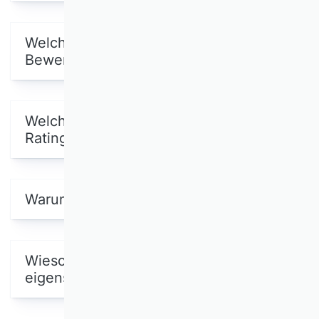
Welche Methodik wurde für die
Bewertung verwendet?
Welche WKs haben in verbundenen
Ratings bewertet?
Warum gibt es keine Gesamtliste?
Wieso werden ABWLs nicht in einer
eigenständigen Liste ausgewiesen?