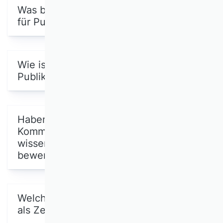
Was bezweckt das VHB Rating 2024
für Publikationsmedien?
Wie ist das VHB Rating 2024 für
Publikationsmedien aufgebaut?
Haben alle wissenschaftlichen
Kommissionen im VHB
wissenschaftliche Zeitschriften
bewertet?
Welche anderen Publikationsmedien
als Zeitschriften wurden bewertet?