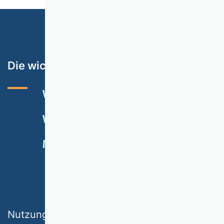
Die wichtigsten Themen
VHB-RATING 2024
VERANSTALTUNGEN
NEWSLETTER
MITGLIED WERDEN
SPENDEN
Nutzungsbedingungen