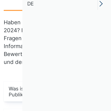
DE
Haben Sie Fragen zum VHB-Rating
2024? In unseren häufig gestellten
Fragen (FAQ) finden Sie alle wichtigen
Informationen zu den
Bewertungsprozessen, den Kriterien
und der Methodik hinter dem Rating.
Was ist das VHB Rating 2024 für
Publikationsmedien?