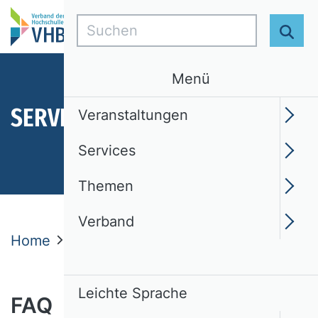
Suchen
Suc
Menü
SERVICES
Veranstaltungen
Services
Themen
Verband
Home
Services
VHB Rating 2024
FAQ
Leichte Sprache
FAQ