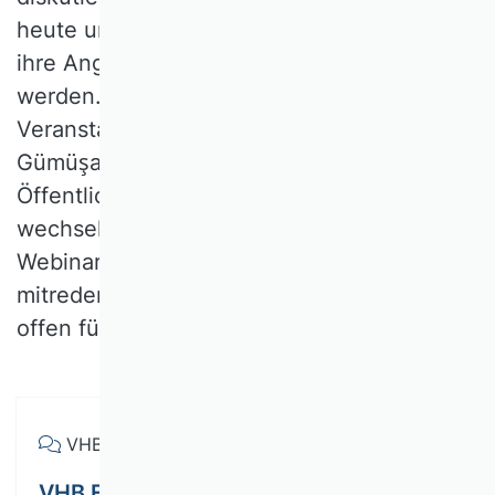
heute und morgen ansetzen muss, damit
ihre Angebote und Expertise gehört
werden. Durch die einstündigen
Veranstaltungen führt Gastgeber Ali A.
Gümüşay (VHB-Gesamtvorstand, Ressort
Öffentlichkeitsarbeit) gemeinsam mit
wechselnden Co-Moderator:innen. Die
Webinar-Reihe richtet sich an alle, die
mitreden und mitgestalten wollen, sie ist
offen für die breite Öffentlichkeit.
VHB Forum
VHB Forum: BWL und