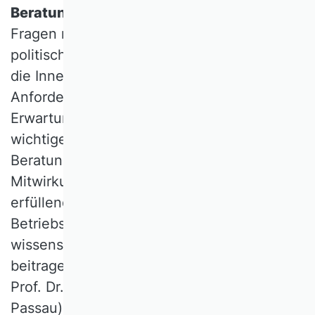
Beratungsgremien
widmete sich den
Fragen rund um die Mitwirkung in
politischen Beratungsgremien mit dem Ziel,
die Innenperspektive und das
Anforderungsprofil zu beleuchten. Welche
Erwartungen bestehen an Mitglieder
wichtiger wirtschaftspolitischer
Beratungsgremien? Welche Aspekte der
Mitwirkung in den Gremien sind besonders
erfüllend? Und wie kann die
Betriebswirtschaftslehre mehr zur
wissenschaftlichen Politikberatung
beitragen? Zu Gast im VHB Forum waren
Prof. Dr. Carolin Häussler (Universität
Passau), Prof. Dr. Hanna Hottenrot (TU