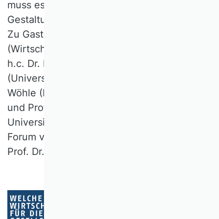
muss es gehen, damit das Fach seinem
Gestaltungsanspruch gerecht werden kann?
Zu Gast waren Prof. Dr. Renate Meyer
(Wirtschaftsuniversität Wien), Prof. Dr. Dr.
h.c. Dr. h.c. Caren Sureth-Sloane
(Universität Paderborn), Prof. Dr. Claudia
Wöhle (Paris-Lodron-Universität Salzburg)
und Prof. Dr. Michael Wolff (Georg-August-
Universität Göttingen). Moderiert wurde das
Forum von Prof. Dr. Ali A. Gümüşay und
Prof. Dr. Julia Thaler.