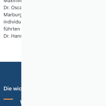
Maximilians-Universität München) und Prof.
Dr. Oscar Stolper (Philipps-Universität
Marburg). Das anregende Gespräch über
individuelle Erfahrungen, Tipps und Tricks
führten Prof. Dr. Ali A. Gümüşay und Prof.
Dr. Hanna Schramm-Klein.
Die wichtigsten Themen
VHB-RATING 2024