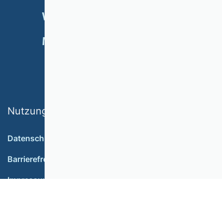
VERANSTALTUNGEN
NEWSLETTER
MITGLIED WERDEN
SPENDEN
Nutzungsbedingungen
Datenschutz
Barrierefreiheit
Impressum
Login