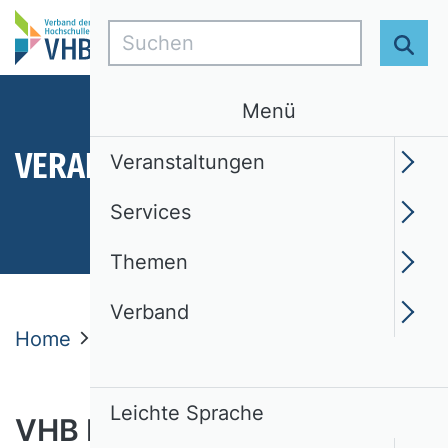
Suchen
Suc
Menü
VERANSTALTUNGEN
Veranstaltungen
Services
Themen
Verband
Home
Veranstaltungen
VHB Forum
Leichte Sprache
VHB Forum