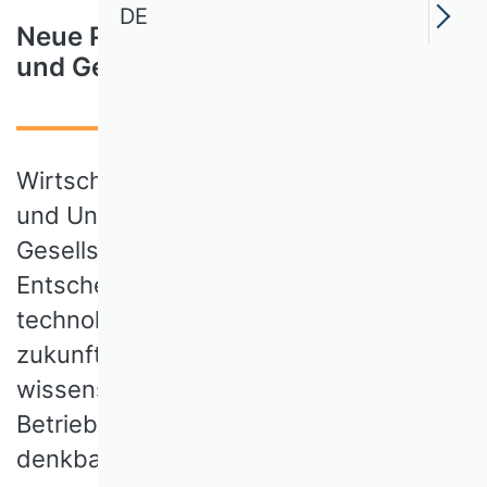
DE
Neue Perspektiven auf Wirtschaft
und Gesellschaft
Wirtschaft ist mehr als Märkte, Zahlen
und Unternehmen – sie gestaltet unsere
Gesellschaft, prägt politische
Entscheidungen und beeinflusst
technologische Entwicklungen. Eine
zukunftsfähige Wirtschaft ist ohne die
wissenschaftliche
Betriebswirtschaftslehre (BWL) nicht
denkbar. Lassen Sie uns darüber reden!