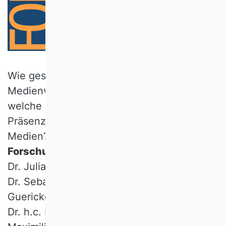
Wie gestalten Sie Ihre Kontakte zu
Medienvertreter:innen? Welches Risiko und
welche Vorteile verbinden Sie mit der
Präsenz in Print-, Audio-, sozialen und TV-
Medien? Zu Gast im VHB Forum zu
BWL-
Forschung und Öffentlichkeit
waren Prof.
Dr. Julia Brandl (Universität Innsbruck), Prof.
Dr. Sebastian Eichfelder (Otto-von-
Guericke-Universität Magdeburg), Prof. Dr.
Dr. h.c. Marko Sarstedt (Ludwig-