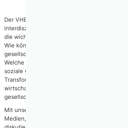
Der VHB startet im Juni 2025 die
interdisziplinäre Online-Reihe
VHB Forum
,
die wichtige Zukunftsfragen beleuchtet:
Wie können wirtschaftliche Mechanismen
gesellschaftlichen Fortschritt fördern?
Welche Rolle spielt BWL für Klimaschutz,
soziale Gerechtigkeit oder digitale
Transformation? Wie wird das Fach, seiner
wirtschaftlichen Bedeutung entsprechend,
gesellschaftlich besser wahrgenommen?
Mit unseren Gästen aus Wissenschaft,
Medien, Politik und Zivilgesellschaft
diskutieren wir, wo Betriebswirtschaftslehre