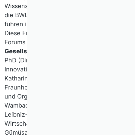
Wissenschaftsorganisationen? Wie bringt
die BWL sich stärker ein und welche Wege
führen in die Wissenschaftsorganisationen?
Diese Fragen standen im Zentrum des VHB
Forums
Welche Wirtschaft für die
Gesellschaft
mit Prof. Dietmar Harhoff,
PhD (Direktor Max-Planck-Institut für
Innovation und Wettbewerb), Prof. Dr.
Katharina Hölzle (Institutsleiterin des
Fraunhofer Instituts für Arbeitswirtschaft
und Organisation IAO) und Prof. Achim
Wambach, PhD (Präsident des ZEW –
Leibniz-Zentrum für Europäische
Wirtschaftsforschung). Prof. Dr. Ali A.
Gümüşay und Prof. Dr. Christian Schlag