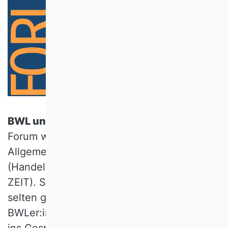
BWL und Medien:
Zu Gast im ersten VHB
Forum waren Mark Fehr (Frankfurter
Allgemeine Zeitung), Tanja Kewes
(Handelsblatt) und Roman Pletter (DIE
ZEIT). Sie diskutierten Fragen, die so direkt
selten gestellt werden: Wie kommen
BWLer:innen und Redaktionen miteinander
ins Gespräch? Wie entsteht ein nachhaltiger