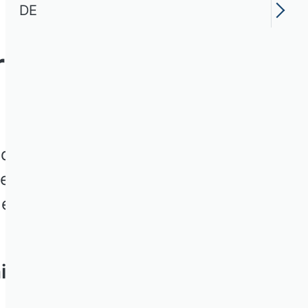
DE
 fachlicher
d Hochschullehrer für
en Ethik-Kodizes. Eine
gend.
nigungen