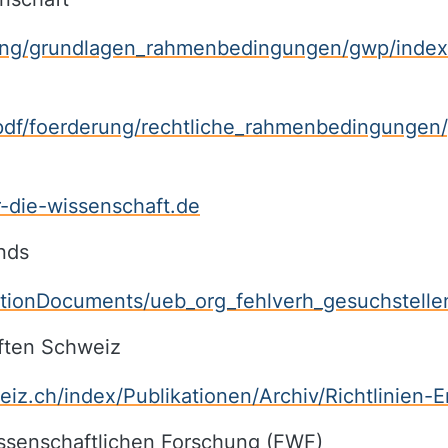
rung/grundlagen_rahmenbedingungen/gwp/index
df/foerderung/rechtliche_rahmenbedingungen/g
-die-wissenschaft.de
nds
ectionDocuments/ueb_org_fehlverh_gesuchstelle
ften Schweiz
iz.ch/index/Publikationen/Archiv/Richtlinien-
ssenschaftlichen Forschung (FWF)