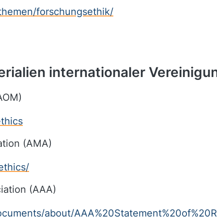
themen/forschungsethik/
rialien internationaler Vereinig
AOM)
thics
ation (AMA)
ethics/
iation (AAA)
/documents/about/AAA%20Statement%20of%20Res