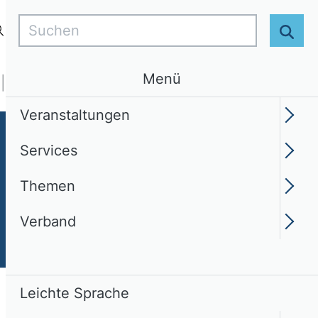
Suchen
Login
DE
Leichte Sprache
Suc
Menü
Services
Themen
Verband
Veranstaltungen
Services
Themen
Verband
Leichte Sprache