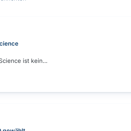
cience
cience ist kein…
D gewählt