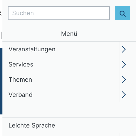
Suchen
Login
DE
Leichte Sprache
Suc
Menü
Services
Themen
Verband
Veranstaltungen
Services
Themen
Verband
Leichte Sprache