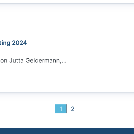
ting 2024
 von Jutta Geldermann,…
1
2