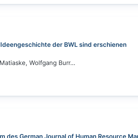
r Ideengeschichte der BWL sind erschienen
atiaske, Wolfgang Burr…
am des German Journal of Human Resource M