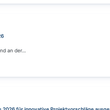
26
and an der…
s 2026 für innovative Projektvorschläge ausg