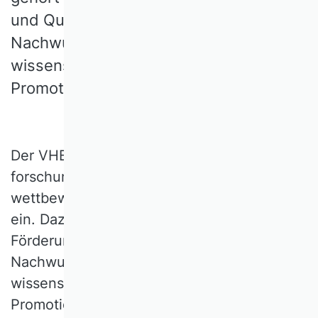
und Qualifizierung von
Nachwuchswissenschaft­lerinnen und -
wissenschaftlern in ihren
Promotionsvorhaben.
Der VHB setzt sich für eine
forschungsstarke, international
wettbewerbsfähige Betriebswirtschaftslehre
ein. Dazu gehört auch die Betreuung,
Förderung und Qualifizierung von
Nachwuchswissenschaftlerinnen und -
wissenschaftlern in ihren
Promotionsvorhaben. Das beinhaltet die