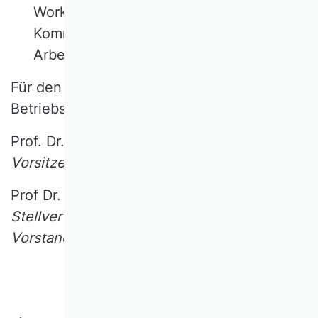
Workshops der Wissenschaftlichen
Kommissionen sowie den
Arbeitstagungen und der Jahrestagung.
Für den Verband der Hochschullehrer für
Betriebswirtschaft e. V.
Prof. Dr. Peter Walgenbach
Vorsitzender des Vorstandes
Prof Dr. Hans Ulrich Buhl
Stellvertretender Vorsitzender des
Vorstandes