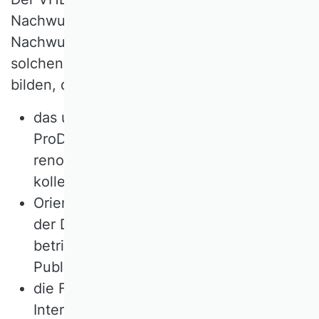
Nachwuchswissenschaftlerinnen und
Nachwuchswissenschaftler, sich in einer
solchen Promotionskultur fachspezifisch zu
bilden, durch
das umfangreiche Kursangebot VHB-
ProDok, in dem sich zahlreiche
renommierte Fachkolleginnen und -
kollegen engagieren,
Orientierung an den Publikationsnormen
der Disziplin mit einem Rating
betriebswirtschaftlich relevanter
Publikationsmedien,
die Förderung von
Interaktionsmöglichkeiten in den