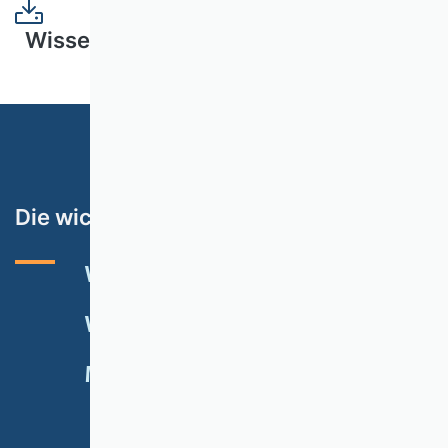
Wissenschaftliche_Promotionsverfahre
Die wichtigsten Themen
VHB-RATING 2024
VERANSTALTUNGEN
NEWSLETTER
MITGLIED WERDEN
SPENDEN