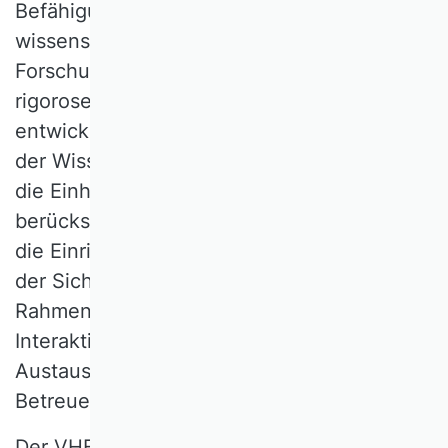
Befähigungen zum selbständigen
wissenschaftlichen Arbeiten, originelle
Forschungsfragen theoriegeleitet und mit
rigorosen Forschungsmethoden zu
entwickeln und zu beantworten, Prinzipien
der Wissenschaftsethik zu beachten sowie
die Einheit von Forschung und Lehre zu
berücksichtigen. Weiterhin bedarf es über
die Einrichtung formaler Strukturen hinaus
der Sicherstellung geeigneter
Rahmenbedingungen für soziale
Interaktion, fachlichen und überfachlichen
Austausch sowie fachlicher Expertise der
Betreuenden.
Der VHB unterstützt seit vielen Jahren