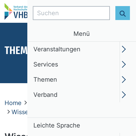
Suchen
Suc
Menü
THEMEN
Veranstaltungen
Services
Themen
Verband
Home
Themen
Positionen
Wissenschaftliche Promotionsverfahren
Leichte Sprache