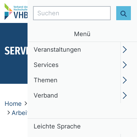
Suchen
Suc
Menü
SERVICES
Veranstaltungen
Services
Themen
Verband
Home
Services
VHB Rating 2024
Arbeitsgruppe
Leichte Sprache