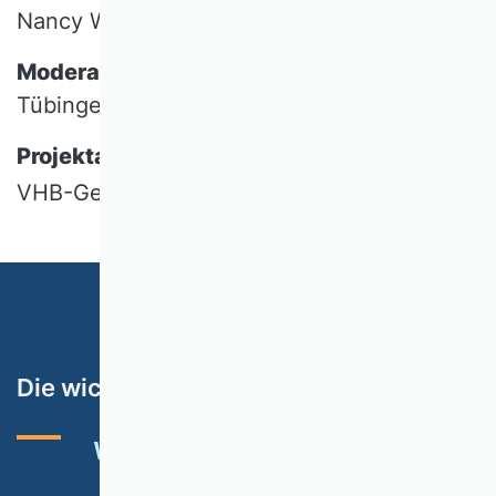
Nancy Wünderlich (TU Berlin)
Moderation:
Christian Koziol (Univ.
Tübingen), VHB-Gesamtvorstand
Projektadministration:
Frauke Pohlmann,
VHB-Geschäftsstelle:
E-Mail-Kontakt
Die wichtigsten Themen
VHB-RATING 2024