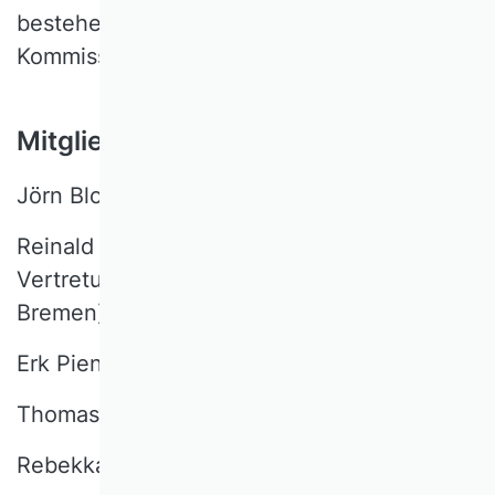
bestehend aus den Wissenschaftlichen
Kommissionen, ab.
Mitglieder der AG
Jörn Block (Univ. Trier)
Reinald Koch, (KU Eichstädt-Ingolstadt) /
Vertretung: Jochen Zimmermann (Univ.
Bremen)
Erk Piening (Univ. Hannover)
Thomas Volling (TU Berlin)
Rebekka Volk (KIT Karlsruhe)