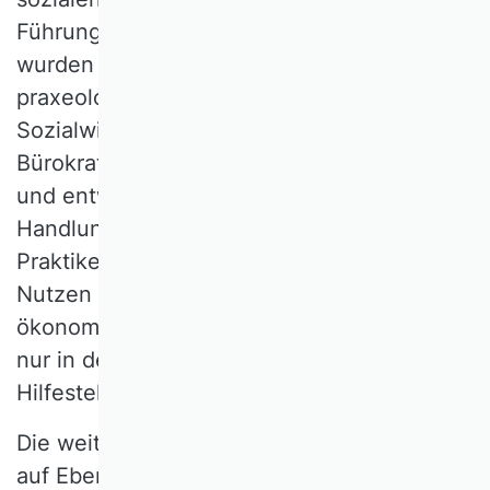
Führungsstil und die Aufgabengestaltung
wurden zu Einflussgrößen. Die
praxeologisch orientierten
Sozialwissenschaften arbeiteten sich am
Bürokratiemodell und am Taylorismus ab
und entwickelten Modelle erweiterter
Handlungsspielräume. Praktikerinnen und
Praktiker erkannten verschiedentlich den
Nutzen der Harmonisierung von
ökonomischen und sozialen Zielen, nicht
nur in der gebotenen legitimatorischen
Hilfestellung.
Die weitere Forschung hat, insbesondere
auf Ebenen des Individuums und der