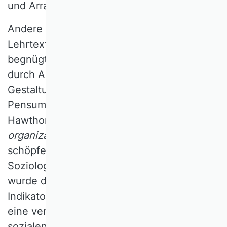
und Arrangements zu finden.
Andere Studien sind in den Kanon der
Lehrtexte aufgenommen worden. Taylor
begnügte sich noch mit Effizienzsteigerung
durch Arbeitsteilung, ergonomischer
Gestaltung von Zeit und Situation und
Pensumslohn als Anreiz. Im Gefolge der
Hawthorne-Studien, dem Quellgebiet des
organizational behavior
und der daraus
schöpfenden Subdisziplinen in Psychologie,
Soziologie und Betriebswirtschaftslehre,
wurde die Arbeitszufriedenheit zum
Indikator für eine erhöhte Leistungs- und
eine verminderte Fluktuationsneigung. Die
sozialen Beziehungen im Betrieb, der