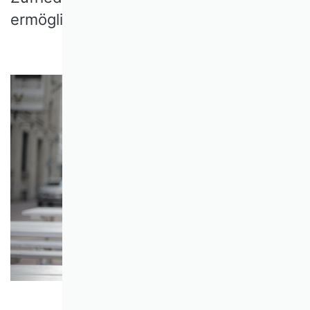
ermöglichen.
© Foto von Andrea Piacquadio von Pexels