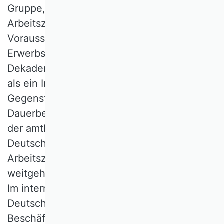
Gruppe, ein genaueres Verständnis der
Arbeitszufriedenheit als Ergebnis,
Voraussetzung und Begleiterscheinung der
Erwerbstätigkeit ermöglicht. Seit rund vier
Dekaden ist die Arbeitszufriedenheit auch
als ein Indikator der subjektiven Wohlfahrt
Gegenstand der sozialwissenschaftlichen
Dauerbeobachtung, mittlerweile sogar in
der amtlichen Statistik. Panelstudien für
Deutschland zeigen, dass die
Arbeitszufriedenheit im generellen Trend
weitgehend auf höherem Niveau verharrt.
Im internationalen Vergleich findet sich
Deutschland bezüglich der Einkommen, der
Beschäftigungssicherheit, aber auch des