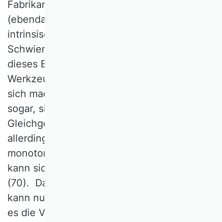
Fabrikanten freundlich behandelt wird“
(ebenda). Ferner erfährt man etwas über
intrinsische Motivation und die
Schwierigkeit des Verzichts auf Erfüllung
dieses Bedürfnisses. Ein
Werkzeugschlosser schreibt: „Die Arbeit an
sich macht mir sehr viel Freude. Ich glaube
sogar, sie zur Erhaltung meines
Gleichgewichtes zu bedürfen. Es ist dies
allerdings nicht der Fall, wenn ich anhaltend
monotone Arbeit verrichten muss. Dann
kann sich die Unlust bis zum Ekel steigern“
(70). Das Leben, mithin das Arbeitsleben
kann nur einmal gelebt werden. Darum gilt
es die Verhältnisse im Heute zu verbessern