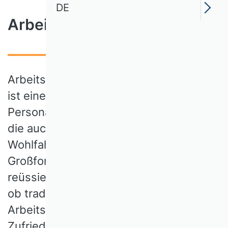
DE
Arbeitszufriedenheit
Arbeitszufriedenheit als Mittel oder Ziel
ist eine der zentralen Variablen der
Personal- und Organisationsforschung,
die auch als Indikator individueller
Wohlfahrt in den
Großforschungsinstrumenten
reüssieren konnte. Heute ist zu fragen,
ob traditionelle Mittel situativer
Arbeitsgestaltung weiterhelfen, um
Zufriedenheit mit der Erwerbsarbeit zu