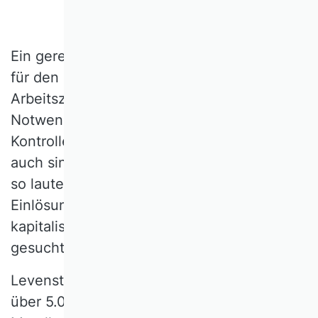
Ein gerechter Anteil an der Wertschöpfung
für den Faktor Arbeit, Reduktion der
Arbeitszeit als Schritt aus dem Reich der
Notwendigkeit, (Wieder-)Erlangung von
Kontrolle über den Produktionsprozess und
auch sinnhaftes Erleben in der Tätigkeit –
so lauteten klassische Forderungen, deren
Einlösung jenseits oder innerhalb der
kapitalistischen Produktionsverhältnisse
gesucht wurde.
Levensteins (1912) Studie, die nicht nur bei
über 5.000 befragten Berg-, Textil- und