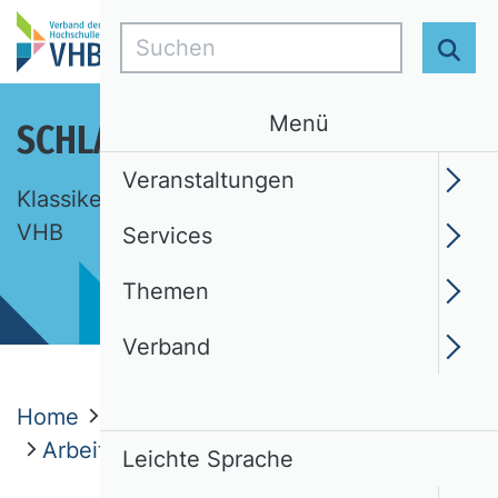
Suchen
Suc
Menü
SCHLAGLICHTER DER BWL
Veranstaltungen
Klassiker, Ideen, Begriffe. Eine Auswahl des
VHB
Services
Themen
Verband
Home
Themen
Schlaglichter der BWL
Arbeitszufriedenheit
Leichte Sprache