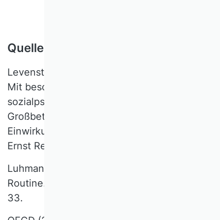
Quellenangaben
Levenstein, Adolf (1912): Die Arbeiterfrage.
Mit besonderer Berücksichtigung der
sozialpsychologischen Seite des modernen
Großbetriebes und der psycho-physischen
Einwirkungen auf die Arbeiter. München:
Ernst Reinhardt.
Luhmann, Niklas (1964): Ein Lob der
Routine. In: Verwaltungsarchiv, 56. Jg., S. 1-
33.