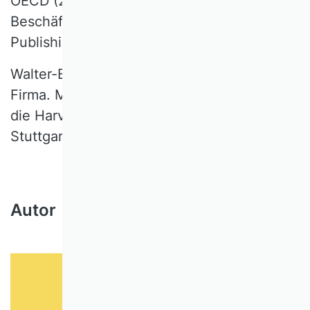
OECD (2017), OECD-
Beschäftigungsausblick, Kapitel 1, OECD
Publishing, Paris.
Walter-Busch, Emil (1989): Das Auge der
Firma. Mayos Hawthorne-Experimente und
die Harvard Business School, 1900–1960.
Stuttgart: Enke.
Autor