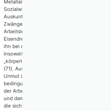
Metallarbeitern, sondern auch in der frühen
Sozialwissenschaft Widerhall fand, gibt
Auskunft über Wünsche und Frustrationen,
Zwänge und „kleine“ Freiheiten im
Arbeitsleben. Da bekundet ein 35jähriger
Eisendreher, sich als Sklave zu fühlen, weil
ihn bei der Arbeit der Gedanke plagt, nur
insoweit besoldet zu werden, um seine
„körperliche Energie in Harmonie zu halten“
(71). Aus vielen Interviewpassagen spricht
Unmut über Entgelt, Arbeitszeit und -
bedingungen. Jedoch lesen wir auch von
der Arbeitsfreude, die hilft mehr zu leisten
und damit mehr nach Hause zu bringen und
die sich einstellt, „wenn man vom