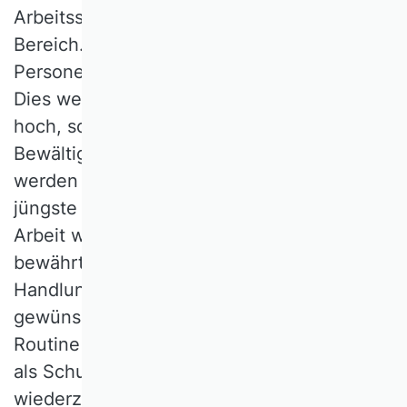
Arbeitsschutzes im wünschenswerten
Bereich. Erhöht ist dagegen der Anteil der
Personen, die unter Arbeitsstress leiden.
Dies weniger, weil die Anforderungen als zu
hoch, sondern weil die Ressourcen zur
Bewältigung als zu niedrig angesehen
werden (OECD 2017). Auch mit Blick auf
jüngste Schübe der Digitalisierung von
Arbeit wird zu prüfen sein, ob die
bewährten Mittel zur Erweiterung der
Handlungsspielräume weiterhin wie
gewünscht wirken oder ob nicht auch die
Routine als verhältnisbezogene Maßnahme
als Schutz vor Überlastung
wiederzuentdecken ist (Luhmann 1964).