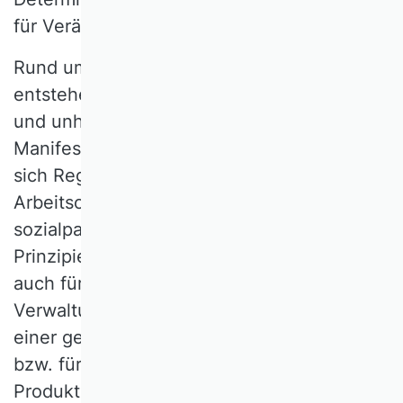
für Veränderung.
Rund um technologische Artefakte
entstehen jedoch betriebliche Strukturen
und unhinterfragte Ordnungsmuster, die zu
Manifesten werden können. So orientieren
sich Regelungen zu Arbeitszeit und
Arbeitsort als Kernfelder
sozialpartnerschaftlicher Aushandlung an
Prinzipien der Fabrikorganisation. Dies gilt
auch für Bereiche von Dienstleistung und
Verwaltung, die nie den Notwendigkeiten
einer gekoppelten Produktion unterlagen
bzw. für Industrien, die sich längst flexiblen
Produktionsformen zugewandt haben.