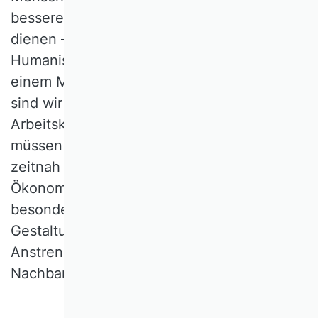
besserer Lebens- und Arbeitsbedingungen
dienen – das ist eine Aufgabe der
Humanisierung der Arbeit unserer Zeit. Mit
einem Modell humanzentrierter KI-Nutzung
sind wir auch für internationale
Arbeitskräfte attraktiv. Die Weichen dafür
müssen aber gestellt und die Lösungen
zeitnah gefunden werden. Wir
Ökonominnen und Ökonomen können dann
besonders viel, wenn wir unseren
Gestaltungsauftrag in gemeinsamer
Anstrengung mit unseren
Nachbardisziplinen wahrnehmen.