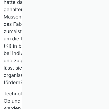
hatte das Fließband Einzug in die Betriebe
gehalten – die Aufmerksamkeit galt der
Massenproduktion. Arbeitskräfte wurden in
das Fabriksystem eingetaktet und waren
zumeist gering qualifiziert. Heute geht es
um die Integration Künstlicher Intelligenz
(KI) in betriebliche Entscheidungssysteme
bei individualisierter Leistungserstellung
und zugleich hohem Fachkräftebedarf. Wie
lässt sich die Fähigkeit zum
organisationalen Wandel erklären und
fördern?
Technologieentwicklung schafft Optionen.
Ob und ggf. wann diese aufgegriffen
werden, ist eine Frage der betrieblichen