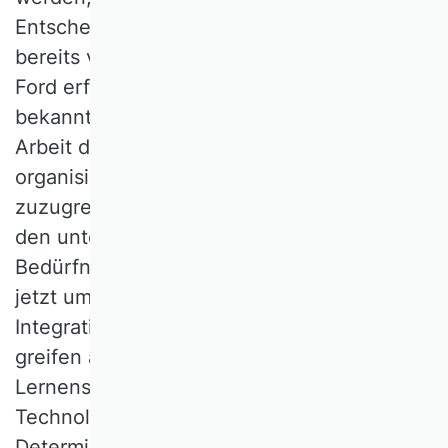
Entscheidung. Die Fließfertigung wurde
bereits vor ihrer Einführung durch Henry
Ford erfunden. Die seit dreißig Jahren
bekannten Chancen der Digitalisierung,
Arbeit dezentral und asynchron zu
organisieren, remote auf Systeme
zuzugreifen und Arbeitseinsatz stärker an
den unterschiedlichen individuellen
Bedürfnissen zu orientieren, werden erst
jetzt umfänglich genutzt. Erste Ansätze zur
Integration von KI in Entscheidungssysteme
greifen auf Verfahren des maschinellen
Lernens von vor zwanzig Jahren zurück.
Technologien selbst erzeugen keinen
Determinismus, sondern schaffen Räume