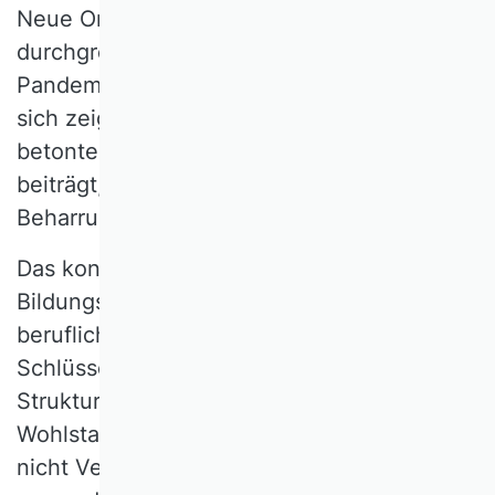
Neue Ordnungsmuster konnten
durchgreifend erst im Zuge der Corona-
Pandemie herausgebildet werden. Es muss
sich zeigen, ob die gegenwärtig stark
betonte Agilität von Organisationen dazu
beiträgt, dass Strukturen fortan weniger
Beharrungskräfte erzeugen.
Das kontinuierlich gestiegene
Bildungsniveau und die Entwicklung
beruflicher Kompetenzen definieren
Schlüsselfaktoren, wenn es darum geht
Strukturwandel, Krisenbewältigung und
Wohlstand zu erklären. Arbeitskräfte sind
nicht Verhinderer, sondern als mit- und