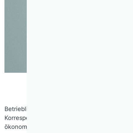
© Photo by refargotohp on Unsplash
Betriebliche Veränderung vollzieht sich in
Korrespondenz mit dem sozio-
ökonomischen Umfeld. Vor hundert Jahren