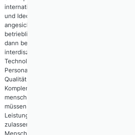
internationaler Wettbewerb der Systeme
und Ideologien entfacht. Will man
angesichts dieser Herausforderung die
betriebliche Wandlungsfähigkeit stärken,
dann bedarf es einer integrativen und
interdisziplinären Forschungsförderung der
Technologie-, Organisations- und
Personalentwicklung. Wenn wir KI für die
Qualität von Entscheidungen als
Komplementär, Unterstützer und Förderer
menschlicher Fähigkeiten nutzen wollen,
müssen unsere Systeme der
Leistungsbewertung und Aushandlung dies
zulassen. KI kann der Wirtschaft, den
Menschen und der Demokratie im Sinne