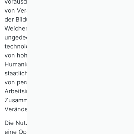
vorausdenkende Individuen Wegbereiter
von Veränderung. Staatliche Offensiven in
der Bildungspolitik haben dafür wichtige
Weichen gestellt und sind angesichts eines
ungedeckten Fachkräftebedarfs in
technologienahen Arbeitsfeldern weiterhin
von hoher Relevanz. Auch für die
Humanisierung der Arbeit bedurfte es einer
staatlichen Offensive, um die Bedeutung
von persönlichkeitsförderlichen
Arbeitsinhalten, Autonomie und Qualität der
Zusammenarbeit als Voraussetzung für
Veränderungsfähigkeit zu sehen.
Die Nutzung von KI in Arbeitssystemen ist
eine Option für die Zukunft, an der sich ein