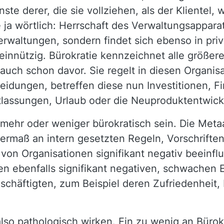
ste derer, die sie vollziehen, als der Klientel, 
 ja wörtlich: Herrschaft des Verwaltungsapparat
erwaltungen, sondern findet sich ebenso in pri
innützig. Bürokratie kennzeichnet alle größere
 auch schon davor. Sie regelt in diesen Organis
idungen, betreffen diese nun Investitionen, Fi
tlassungen, Urlaub oder die Neuproduktentwic
mehr oder weniger bürokratisch sein. Die Metaa
bermaß an intern gesetzten Regeln, Vorschriften
von Organisationen signifikant negativ beeinflus
en ebenfalls signifikant negativen, schwachen E
schäftigten, zum Beispiel deren Zufriedenheit,
 also pathologisch wirken. Ein zu wenig an Bür