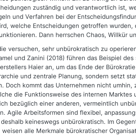
scheidungen zuständig und verantwortlich ist,
geln und Verfahren bei der Entscheidungsfindu
ird, welche Entscheidungen getroffen wurden,
 funktionieren. Dann herrschen Chaos, Willkür 
 die versuchen, sehr unbürokratisch zu operie
amel und Zanini (2018) führen das Beispiel des 
rstellers Haier an, um das Ende der Bürokratie
erarchie und zentrale Planung, sondern setzt s
. Doch kommt das Unternehmen nicht umhin, zu
che die Funktionsweise des internen Marktes 
sich bezüglich einer anderen, vermeintlich unb
n. Agile Arbeitsformen sind flexibel, anpassung
d deshalb keineswegs unbürokratisch. Im Gegent
eisen alle Merkmale bürokratischer Organisat