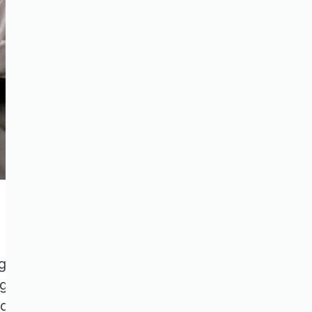
© Jan Banning auf janbanning.com
rgaben; komplizierte
nge Wartezeiten auf
d lästig. Wir haben den