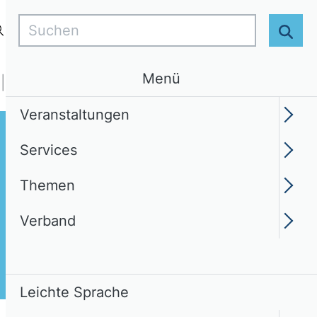
Suchen
Login
DE
Leichte Sprache
Suc
Menü
Services
Themen
Verband
Veranstaltungen
Services
Themen
Verband
Leichte Sprache