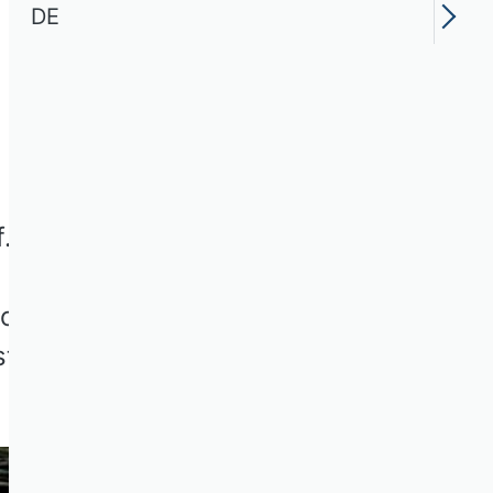
DE
 Dieser ist nicht
ie man nicht vergessen
rozesse sollte daher
st.