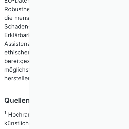
EU-Datenschutz-Grundverordnung) und
Robustheit auch ethische Leitplanken wie
die menschliche Autonomie,
Schadensverhütung, Fairness und
Erklärbarkeit gewährleistet werden. Digitale
Assistenzsysteme müssen entlang dieser
ethischen Dimensionen so gestaltet und
bereitgestellt werden, dass sie eine
möglichst hohe Vertrauenswürdigkeit
herstellen.
Quellenangaben
1
Hochrangige Expertengruppe für
künstliche Intelligenz (HEG-KI) (2019).