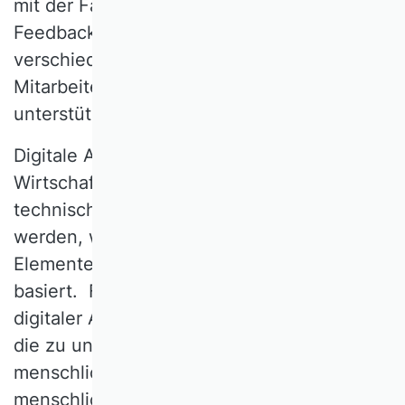
mit der Fähigkeit individualisiertes
Feedback zu geben und beim Aufbau
verschiedenster Kompetenzen von
Mitarbeitern und Mitarbeiterinnen zu
unterstützen.
Digitale Assistenzsystem sollten, wie in der
Wirtschaftsinformatik üblich, als sozio-
technisches System konzeptualisiert
werden, welches auf den drei zentralen
Elementen Mensch, Aufgabe und Technik
basiert. Für die erfolgreiche Gestaltung
digitaler Assistenzsysteme ist es essential,
die zu unterstützende Aufgabe und die
menschliche Nutzerin oder den
menschlichen Nutzer im spezifischen