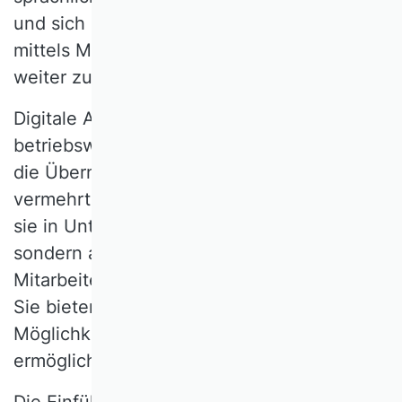
und sich auf Basis gesammelter Daten
mittels Maschinellen Lernens kontinuierlich
weiter zu entwickeln.
Digitale Assistenzsysteme bieten große
betriebswirtschaftliche Potenziale. Durch
die Übernahme von Routineaufgaben und
vermehrt auch als digitaler Coach können
sie in Unternehmen nicht nur Produktivität,
sondern auch das Wohlbefinden von
Mitarbeitern und Mitarbeiterinnen steigern.
Sie bieten an der Kundenschnittstelle die
Möglichkeit, positive Kundenerlebnisse zu
ermöglichen.
Die Einführung und Nutzung digitaler