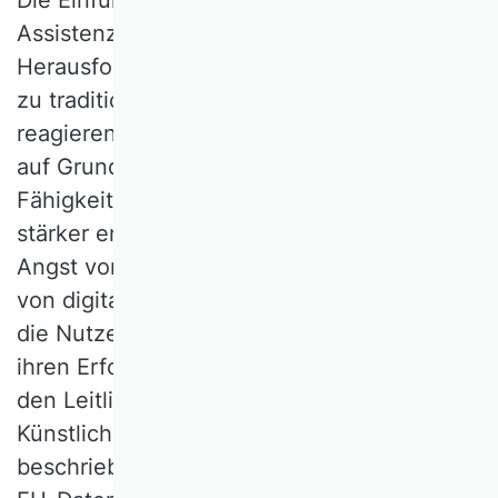
Assistenzsystemen geht jedoch auch mit
Herausforderungen einher. Im Gegensatz
zu traditionellen Informationssystemen
reagieren Mitarbeiter und Mitarbeiterinnen
auf Grund der Eigenschaften und
Fähigkeiten digitaler Assistenzsysteme u.a.
stärker emotional (z.B. mit Unsicherheit und
Angst vor Jobverlust). Bei der Einführung
von digitalen Assistenzsystemen ist daher
die Nutzermitwirkung entscheidend für
ihren Erfolg. In Ergänzung sollten, wie in
den Leitlinien für eine vertrauenswürdige
1
Künstlichen Intelligenz der EU
beschrieben, neben Rechtmäßigkeit (z.B.