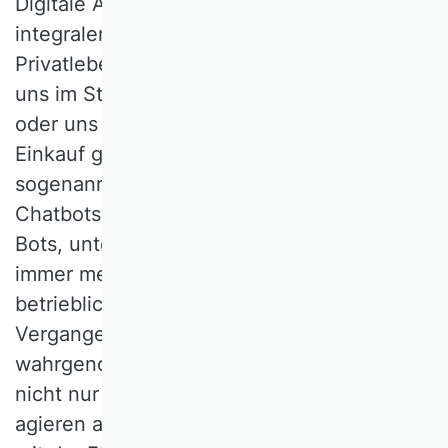
Digitale Assistenzsysteme sind heute
integraler Bestandteil unseres Arbeits- und
Privatlebens. Im Alltag nutzen wir sie, um
uns im Straßenverkehr navigieren zu lassen
oder uns Empfehlungen beim Online-
Einkauf geben zu lassen. In Form
sogenannter „Software Bots“, insbesondere
Chatbots und „Robotic Process Automation“
Bots, unterstützen sie uns auch heute
immer mehr bei der Durchführung
betrieblicher Aufgaben, welche in der
Vergangenheit primär von Menschen
wahrgenommen wurden. Sie übernehmen
nicht nur betriebliche Aufgaben, sondern
agieren auch als „Coach“, beispielsweise