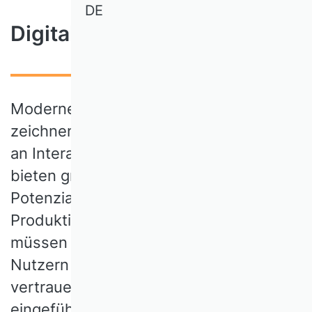
DE
Digitale Assistenzsysteme
Moderne digitale Assistenzsysteme
zeichnen sich durch einen hohen Grad
an Interaktivität und Intelligenz aus. Sie
bieten große betriebswirtschaftliche
Potenziale für die Steigerung von
Produktivität und Wohlbefinden. Sie
müssen jedoch unter Einbeziehung von
Nutzern und Nutzerinnen
vertrauenswürdig gestaltet und
eingeführt werden.