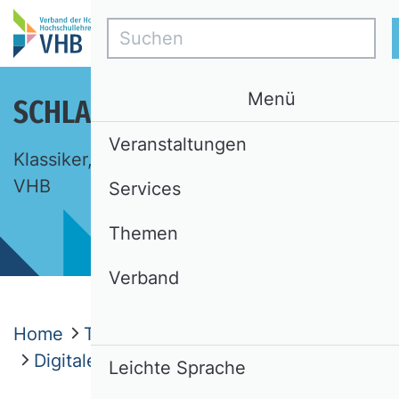
Suchen
Menü
SCHLAGLICHTER DER BWL
Veranstaltungen
Klassiker, Ideen, Begriffe. Eine Auswahl des
VHB
Services
Themen
Verband
Home
Themen
Schlaglichter der BWL
Digitale Assistenzsysteme
Leichte Sprache