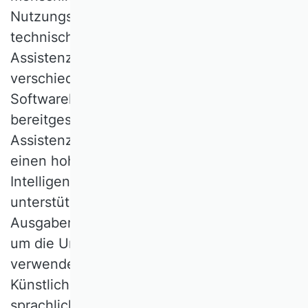
Nutzungskontext zu betrachten. Aus
technischer Sicht werden heute digitale
Assistenzsysteme unter Verwendung
verschiedenster Hard- und
Softwarekomponenten realisiert und
bereitgestellt. Moderne digitale
Assistenzsysteme zeichnen sich durch
einen hohen Grad an Interaktivität und
Intelligenz aus (Maedche et al., 2016). Sie
unterstützen verschiedenste Ein- und
Ausgabemodalitäten und nutzen Sensorik,
um die Umgebung wahrzunehmen. Sie
verwenden Methoden und Techniken der
Künstlichen Intelligenz, um natürlich-
sprachliche Interaktionen zu ermöglichen