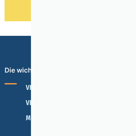
Die wichtigsten Themen
VHB-RATING 2024
VERANSTALTUNGEN
NEWSLETTER
MITGLIED WERDEN
SPENDEN