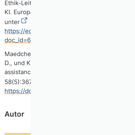
Ethik-Leitlinien für eine vertrauenswürdige
KI. Europäische Kommission. Verfügbar
unter
https://ec.europa.eu/newsroom/dae/documen
doc_id=60425
[07.07.2021].
Maedche A., Morana S., Schacht S., Werth
D., und Krumeich J. (2016) Advanced user
assistance systems. Bus Inf Syst Eng
58(5):367–370.
https://doi.org/10.1007/s12599-016-0444-2
Autor