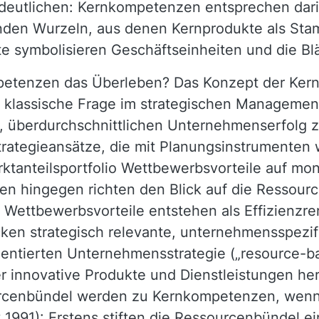
deutlichen: Kernkompetenzen entsprechen dari
den Wurzeln, aus denen Kernprodukte als Sta
e symbolisieren Geschäftseinheiten und die Bl
petenzen das Überleben? Das Konzept der Ker
e klassische Frage im strategischen Managemen
n, überdurchschnittlichen Unternehmenserfolg zu
trategieansätze, die mit Planungsinstrumenten
anteilsportfolio Wettbewerbsvorteile auf mon
n hingegen richten den Blick auf die Ressour
e Wettbewerbsvorteile entstehen als Effizienzr
cken strategisch relevante, unternehmensspezi
ientierten Unternehmensstrategie („resource-ba
er innovative Produkte und Dienstleistungen h
urcenbündel werden zu Kernkompetenzen, wenn
y 1991): Erstens stiften die Ressourcenbündel 