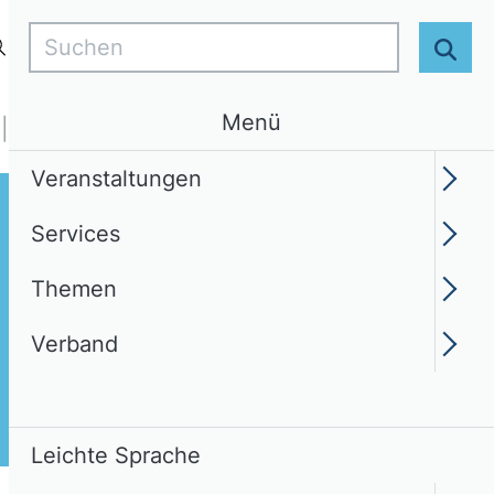
Suchen
Login
DE
Leichte Sprache
Suc
Menü
Services
Themen
Verband
Veranstaltungen
Services
Themen
Verband
Leichte Sprache