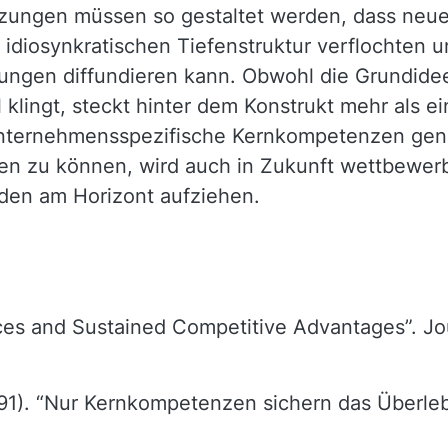
tzungen müssen so gestaltet werden, dass neu
er idiosynkratischen Tiefenstruktur verflochte
ungen diffundieren kann. Obwohl die Grundidee
klingt, steckt hinter dem Konstrukt mehr als e
 unternehmensspezifische Kernkompetenzen gene
llen zu können, wird auch in Zukunft wettbewer
n am Horizont aufziehen.
rces and Sustained Competitive Advantages”. J
991). “Nur Kernkompetenzen sichern das Überle