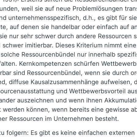
nden, weil sie auf neue Problemlösungen trans
 unternehmensspezifisch, d.h., es gibt für si
e, auf denen sie handelbar oder einfach auf 
 sie nur sehr schwer durch andere Ressourcen s
schwer imitierbar. Dieses Kriterium nimmt eine
l solche Ressourcenbündel nur innerhalb spezi
falten. Kernkompetenzen schürfen Wettbewerbsv
erbar sind Ressourcenbündel, wenn sie durch o
nd, diffuse Kausalzusammenhänge aufweisen, d.
rcenausstattung und Wettbewerbsvorteil ausei
ander auszeichnen und wenn ihnen Akkumulatio
t werden können, wenn bereits eine gewisse abs
cher Ressourcen im Unternehmen besteht.
u folgern: Es gibt es keine einfachen externe