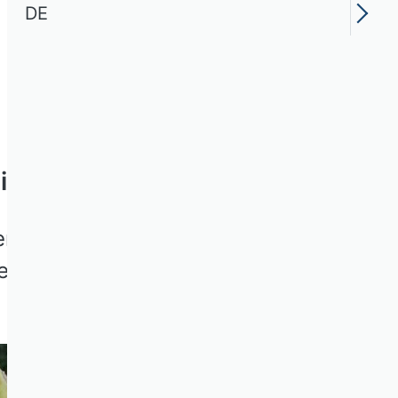
DE
tion schürfen
ierbare Ressourcenbündel,
begründen.