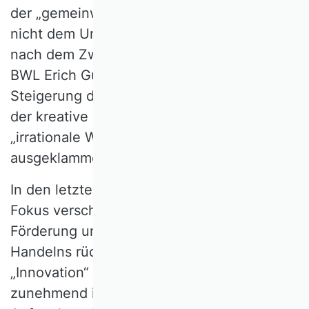
der „gemeinwirtschaftlichen Produktivität”,
nicht dem Unternehmertum dienen. Auch
nach dem Zweiten Weltkrieg fokussierte die
BWL Erich Gutenbergs vor allem die
Steigerung der betrieblichen Produktivität,
der kreative Unternehmergeist wurde als
„irrationale Wurzel” von der Betrachtung
ausgeklammert.
In den letzten 20 Jahren hat sich dieser
Fokus verschoben. Erforschung und
Förderung unternehmerisch-kreativen
Handelns rücken unter Schlagworten wie
„Innovation“ und „Entrepreneurship“
zunehmend ins Zentrum der