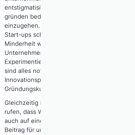
entstigmatisieren: Ein Unternehmen zu
gründen bedeutet immer auch, ein Risiko
einzugehen. Die Mehrheit neu gegründeter
Start-ups scheitert, nur eine kleine
Minderheit wird einmal ein größeres
Unternehmen – und das ist auch gut so.
Experimentieren, Ausprobieren, Scheitern
sind alles notwendige Teile von
Innovationsprozessen und einer kreativen
Gründungskultur.
Gleichzeitig ist es wichtig, in Erinnerung zu
rufen, dass Wissenschaft und Universitäten
auch auf eine ganz andere Weise einen
Beitrag für unternehmerisches Handeln und