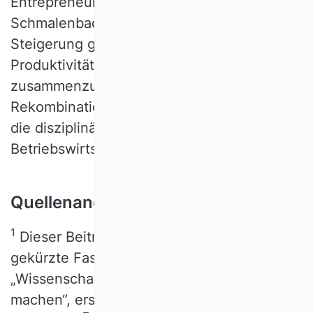
Entrepreneurship mit der
Schmalenbachschen Idee von der
Steigerung gemeinwirtschaftlicher
Produktivität als wissenschaftliche Aufgabe
zusammenzubringen. Eine schöpferische
Rekombination also, mit Implikationen über
die disziplinären Grenzen der
Betriebswirtschaftslehre hinaus.
Quellenangaben
1
Dieser Beitrag ist eine überarbeitete und
gekürzte Fassung des Artikels
„Wissenschaftliches Wissen verwertbar
machen“, erschienen in: Zukunft Forschung,