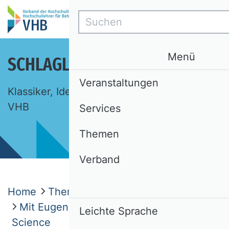
Suchen
Menü
SCHLAGLICHTER DER BWL
Veranstaltungen
Klassiker, Ideen, Begriffe. Eine Auswahl des
VHB
Services
Themen
Verband
Home
Themen
Schlaglichter der BWL
Mit Eugen Schmalenbach für Open
Leichte Sprache
Science