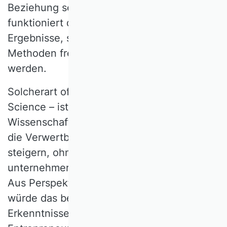
Beziehung setzen. Am allerbesten
funktioniert das, wenn nicht nur die
Ergebnisse, sondern auch Rohdaten und
Methoden frei im Netz zugänglich gemacht
werden.
Solcherart offene Wissenschaft – Open
Science – ist deshalb ein Weg für
Wissenschaftlerinnen und Wissenschaftler,
die Verwertbarkeit ihrer Ergebnisse zu
steigern, ohne deshalb gleich selbst
unternehmerisch tätig werden zu müssen.
Aus Perspektive der Betriebswirtschaft
würde das bedeuten, die neuen
Erkenntnisse zu Innovation und