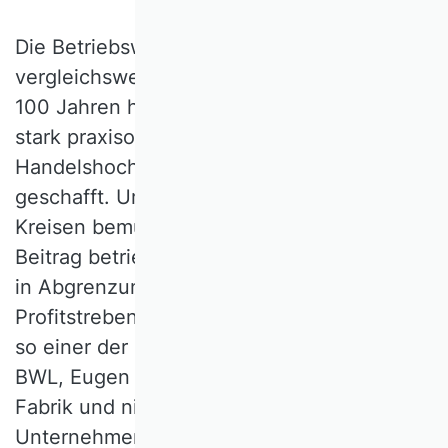
Die Betriebswirtschaftslehre ist eine
vergleichsweise junge Disziplin. Erst vor gut
100 Jahren hat die BWL den Sprung von
stark praxisorientierten
Handelshochschulen an die Universitäten
geschafft. Um Akzeptanz in akademischen
Kreisen bemüht, suchte man damals den
Beitrag betriebswirtschaftlicher Forschung
in Abgrenzung zu individuellem
Profitstreben zu betonen: im Fokus stehe,
so einer der Gründerväter der universitären
BWL, Eugen Schmalenbach, „die Fabrik als
Fabrik und nicht als Veranstaltung eines
Unternehmers“. BWL als Wissenschaft sollte