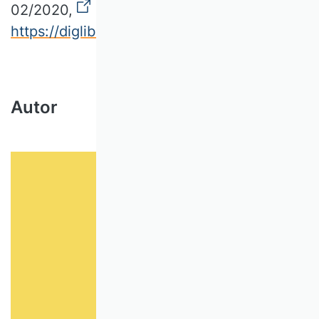
02/2020,
https://diglib.uibk.ac.at/ZuFo/periodical/pa
Autor
© Ingo Pertramer