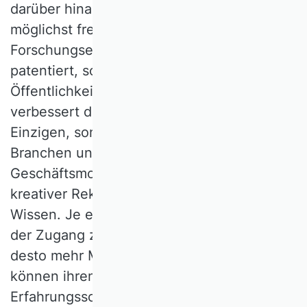
darüber hinaus leisten: durch eine
möglichst freie und breite Verbreitung ihrer
Forschungsergebnisse. Wissen, das nicht
patentiert, sondern frei zugänglich der
Öffentlichkeit zur Verfügung gestellt wird,
verbessert die Produktivität nicht nur eines
Einzigen, sondern potenziell ganzer
Branchen und Sektoren. Neue
Geschäftsmodelle entstehen oft aus
kreativer Rekombination von bekanntem
Wissen. Je einfacher und niederschwelliger
der Zugang zu wissenschaftlichem Wissen,
desto mehr Menschen und Unternehmen
können ihren eigenen Wissens- und
Erfahrungsschatz damit schöpferisch in