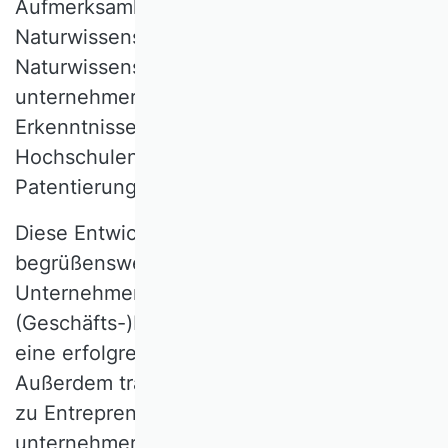
Aufmerksamkeit der BWL. Aber auch
Naturwissenschaftlerinnen und
Naturwissenschaftler werden angehalten,
unternehmerische Verwertbarkeit ihrer
Erkenntnisse mitzudenken und
Hochschulen bemühen sich, bei
Patentierungsprozessen zu unterstützen.
Diese Entwicklung ist prinzipiell
begrüßenswert. Denn vieles am
Unternehmertum ist Handwerk. Eine gute
(Geschäfts-)Idee allein reicht kaum je für
eine erfolgreiche Unternehmensgründung.
Außerdem trägt die Forschung und Lehre
zu Entrepreneurship auch dazu bei,
unternehmerisches Scheitern zu