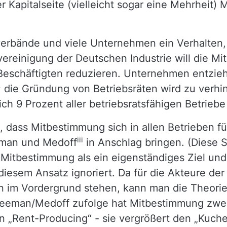
r Kapitalseite (vielleicht sogar eine Mehrheit
erbände und viele Unternehmen ein Verhalten,
svereinigung der Deutschen Industrie will die M
r Beschäftigten reduzieren. Unternehmen entzi
 die Gründung von Betriebsräten wird zu verhin
ich 9 Prozent aller betriebsratsfähigen Betrieb
, dass Mitbestimmung sich in allen Betrieben fü
iii
eman und Medoff
in Anschlag bringen. (Diese S
itbestimmung als ein eigenständiges Ziel und n
iesem Ansatz ignoriert. Da für die Akteure der 
en im Vordergrund stehen, kann man die Theorie
reeman/Medoff zufolge hat Mitbestimmung zwei
von „Rent-Producing“ - sie vergrößert den „Kuch