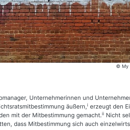
© My l
manager, Unternehmerinnen und Unternehmer si
i
sichtsratsmitbestimmung äußern,
erzeugt den Ei
ii
eden mit der Mitbestimmung gemacht.
Nicht se
ätten, dass Mitbestimmung sich auch einzelwirts