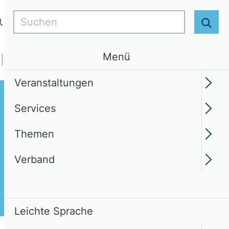
Suchen
Login
DE
Leichte Sprache
Suc
Menü
Services
Themen
Verband
Veranstaltungen
Services
Themen
Verband
Leichte Sprache