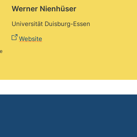
Werner Nienhüser
Universität Duisburg-Essen
Website
e