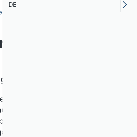
DE
en und Arbeitnehmer
innen und
ig?
en und Unternehmer
mung der Beschäftigten.
ppen die Mitbestimmung
hgängigen Akzeptanz durch