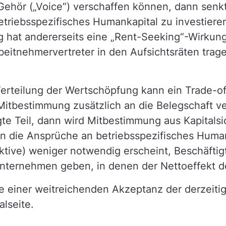
t Gehör („Voice“) verschaffen können, dann senk
etriebsspezifisches Humankapital zu investieren.
at andererseits eine „Rent-Seeking“-Wirkung, 
beitnehmervertreter in den Aufsichtsräten trag
rteilung der Wertschöpfung kann ein Trade-off
tbestimmung zusätzlich an die Belegschaft verte
te Teil, dann wird Mitbestimmung aus Kapitalsich
nen die Ansprüche an betriebsspezifisches Huma
tive) weniger notwendig erscheint, Beschäftig
Unternehmen geben, in denen der Nettoeffekt d
se einer weitreichenden Akzeptanz der derzeiti
alseite.