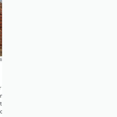
ife through a lens auf Unsplash.com
ch häufig positiv über die
ndruck, das Kapital habe nach
lten wird die Zustimmung damit
chaftlich lohnt. Ich behaupte