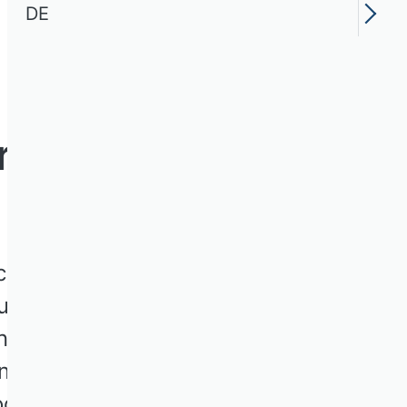
DE
ransfer und
echtung zwischen
und Kontrollebene:
en Gremien unterschiedlicher
und Manager haben
oder mehrere