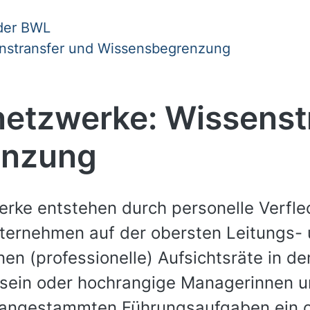
 der BWL
enstransfer und Wissensbegrenzung
netzwerke: Wissenst
enzung
erke entstehen durch personelle Verfl
ternehmen auf der obersten Leitungs- 
en (professionelle) Aufsichtsräte in d
 sein oder hochrangige Managerinnen 
n angestammten Führungsaufgaben ein 