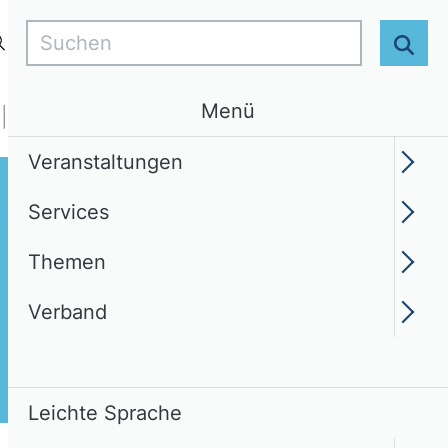
Suchen
Login
DE
Leichte Sprache
Suc
Menü
Services
Themen
Verband
Veranstaltungen
Services
Themen
Verband
Leichte Sprache