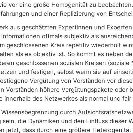
ie vor eine große Homogenität zu beobachten. 
fahrungen und einer Replizierung von Entsch
werk aus geschätzten Expertinnen und Experte
nformationen oftmals subjektiv als ausreichen
em geschlossenen Kreis repetitiv wiederholt wird
alten als es objektiv ist. So kommt es neben 
eren geschlossenen sozialen Kreisen (soziale M
tzen und festigen, selbst wenn sie auf einseit
 gestiegene Vergütung von Vorständen vor dies
gen Vorständen höhere Vergütungspakete oder b
 innerhalb des Netzwerkes als normal und fair 
e Wissensbegrenzung durch Aufsichtsratsnetzwerk
 sein, die Dynamiken und den Einfluss dieser
on jetzt, dass durch eine größere Heterogenität