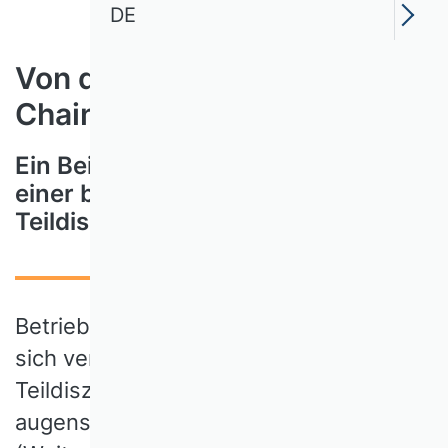
DE
Von der Logistik zum Supply
Chain Management
Ein Beispiel für Moden und Mythen
einer betriebswirtschaftlichen
Teildisziplin?
Betriebswirtschaftslehre (BWL) darf
sich verändern, dies bringen neue
Teildisziplinen besonders
augenscheinlich zum Ausdruck. Die