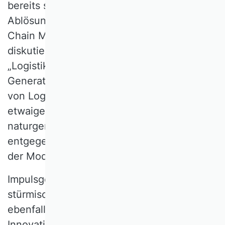
bereits seit Ende der 90er Jahre wird die
Ablösung der Logistik durch das Supply
Chain Management (SCM) intensiv
diskutiert. Dies löste die Frage nach
„Logistik als Mode“ aus. Die erste
Generation der Inhaberinnen und Inhaber
von Logistik-Lehrstühlen stemmte sich
etwaigen Umwidmungsbestrebungen
naturgemäß mit Kraft und Argumenten
entgegen – nicht zuletzt, um dem Vorwurf
der Modeerscheinung entgegenzuwirken.
Impulsgeber für den anfangs nahezu
stürmischen Feldzug des SCM war
ebenfalls die Praxis, die inhaltliche
Innovationskraft wurde aber dann stark