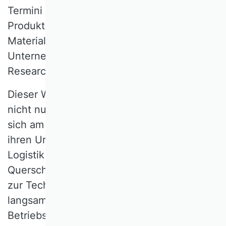
Termini Industriebetriebslehre,
Produktionswirtschaft, (integrierte)
Materialwirtschaft und
Unternehmensforschung / Operations
Research.
Dieser Wandel, der im Verständnis und
nicht nur in Begriffen begründet liegt, lässt
sich am Beispiel der Logistik illustrieren. Mit
ihren Ursprüngen in der Praxis hat sich die
Logistik als wissenschaftliche
Querschnittsdisziplin mit engen Bezügen
zur Technik und zur Wirtschaftsinformatik
langsam ab den 80er Jahren in der
Betriebswirtschaftslehre etabliert. Der