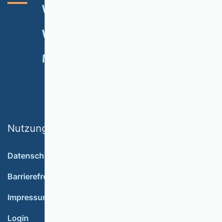
VHB-RATING 2024
VERANSTALTUNGEN
NEWSLETTER
MITGLIED WERDEN
SPENDEN
Nutzungsbedingungen
Datenschutz
Barrierefreiheit
Impressum
Login