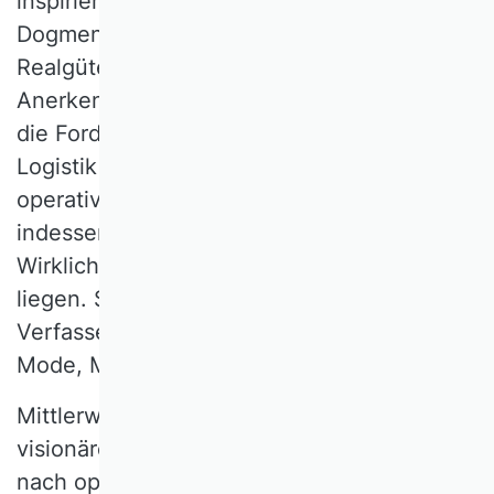
inspirierte die SC-Community zu wahren
Dogmenwechseln für die
Realgüterwirtschaft. Mit der zunehmenden
Anerkennung des SCM ging freilich auch
die Forderung nach dem Zurückstutzen der
Logistik einher, oftmals auf deren
operativen Kern. Die Praxis erkannte
indessen recht schnell, dass Anspruch und
Wirklichkeit beim SCM weit auseinander
liegen. So stellte sich nicht nur dem
Verfasser die provokante Frage „SCM als
Mode, Mythos oder mehr?“.
Mittlerweile hat sich SCM mit seinem
visionären Anspruch etabliert, der nach und
nach operationalisiert und in der Forschung