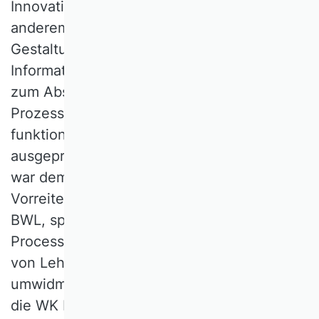
Innovationskern der Logistik lag wohl unter
anderem im Anspruch der durchgängigen
Gestaltung der Material-, Waren- und
Informationsflüsse vom Beschaffungs- bis
zum Absatzmarkt. Dieses Denken in
Prozessen trug zur Überwindung des
funktional und organisatorisch
ausgeprägten Silodenkens bei. Die Logistik
war demnach ein weitgehend unerkannter
Vorreiter des Prozessmanagements in der
BWL, später bekannt unter Business
Process Reengineering. Nach einer Welle
von Lehrstuhlgründungen und -
umwidmungen wurde Mitte der 90er Jahre
die WK Logistik im VHB gegründet. Doch