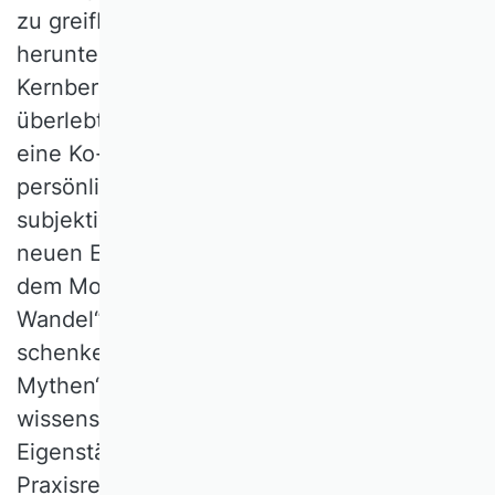
zu greifbaren Themenfeldern
heruntergebrochen wurde. Die Logistik als
Kernbereich des SCM hat begrifflich
überlebt, musste und muss sich aber auf
eine Ko-Existenz mit SCM einlassen. Mein
persönliches Fazit aus dem freilich
subjektiven Erleben: Die Dynamik hat zu
neuen Erkenntnissen geführt, man darf also
dem Motto „Nichts ist so beständig wie der
Wandel“ auch in der BWL Vertrauen
schenken. Die Frage nach „Moden und
Mythen“ gilt als Prüfstein für ausreichende
wissenschaftliche Substanz und
Eigenständigkeit einerseits sowie
Praxisrelevanz andererseits. Logistik und