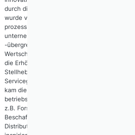
durch die Wissenschaft geprägt: SCM
wurde verknüpft mit dem Anspruch einer
prozessorientierten Gestaltung
unternehmensbezogener und
-übergreifender, mehrstufiger
Wertschöpfungsnetzwerke im Hinblick auf
die Erhöhung des Kundennutzens. Als
Stellhebel dienten ein verbesserter
Servicegrad und niedrigere Kosten. Dazu
kam die Integration weiterer
betriebswirtschaftlicher Teilbereiche wie
z.B. Forschung und Entwicklung oder auch
Beschaffungs-, Produktions- und
Distributionsmanagement. Dieser Anspruch