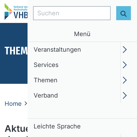
Suchen
Suc
Menü
THEMEN
Veranstaltungen
Services
Themen
Verband
Home
Themen
Aktuelles
Nachrichten
Leichte Sprache
Aktuelle Nachrichten aus