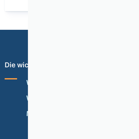
Die wichtigsten Themen
VHB-RATING 2024
VERANSTALTUNGEN
NEWSLETTER
MITGLIED WERDEN
SPENDEN