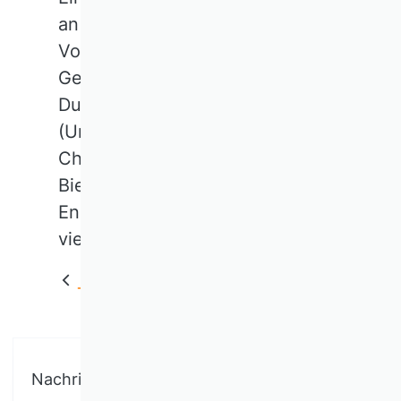
an die ehemaligen
Vorstandsmitglieder Jutta
Geldermann (Universität
Duisburg-Essen), Michael Ebert
(Universität Paderborn) und
Christina Hoon (Universität
Bielefeld) für ihr ehrenamtliches
Engagement in den vergangenen
vier Jahren.
Zurück
Nachricht