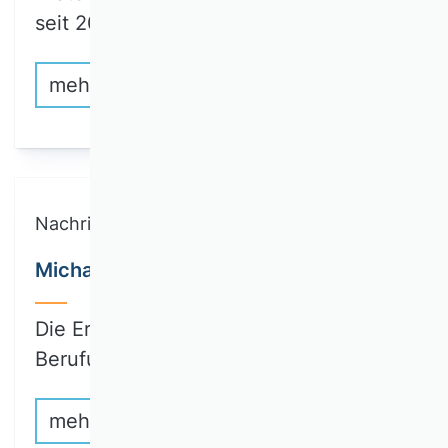
seit 2024),…
mehr erfahren
Nachricht
Michael Wolff in den RatSWD gewählt
Die Ergebnisse der Wahl der
Berufungsvorschläge…
mehr erfahren