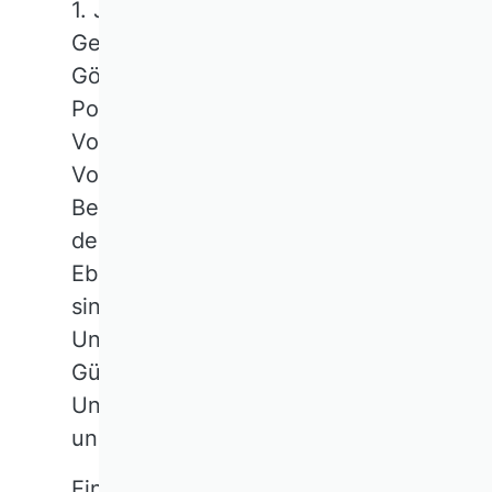
1. Januar 2025: Michael Wolff,
Georg-August-Universität
Göttingen, übernimmt die
Position des
Vorstandsvorsitzenden. Thomas
Volling, Technische Universität
Berlin, ist stellvertretender und
designierter Vorsitzender.
Ebenfalls neu im Gesamtvorstand
sind Susanne Homölle,
Universität Rostock, und Ali A.
Gümüşay, Ludwig-Maximilians-
Universität München. Wir freuen
uns auf die Zusammenarbeit!
Ein herzliches Dankeschön geht