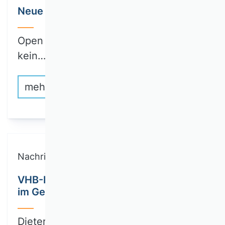
Neue Arbeitsgruppe Open Science
Open Science kommt. Open Science ist
kein…
mehr erfahren
Nachrichten
VHB-Ehrenmitglieder 2024 und 2025
im Gespräch
Dieter Sadowski (VHB-Ehrenmitglied