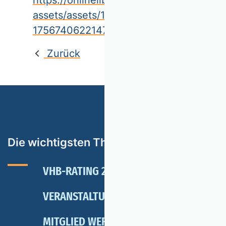
assets/assets/17404762/cfp/EMR_SI_CA
1756740622147.pdf
Zurück
Die wichtigsten Themen
VHB-RATING 2024
VERANSTALTUNGEN
NEWSLETTER
MITGLIED WERDEN
SPENDEN