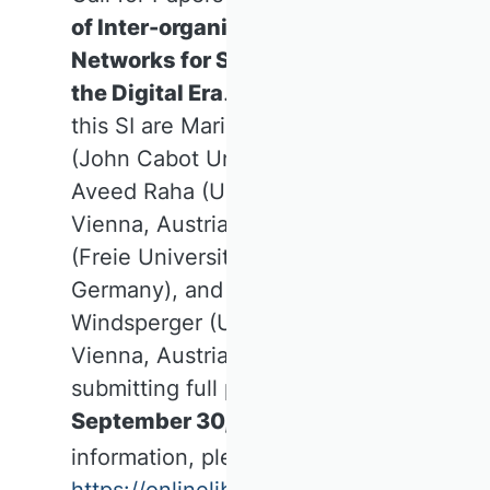
of Inter-organizational
Networks for Sustainability in
the Digital Era
. Guest editors of
this SI are Maria Jell-Ojobor
(John Cabot University, Italy),
Aveed Raha (University of
Vienna, Austria), Jörg Sydow
(Freie Universität Berlin,
Germany), and Josef
Windsperger (University of
Vienna, Austria). Deadline for
submitting full papers is
September 30, 2026
. For more
information, please visit
https://onlinelibrary.wiley.com/pb-